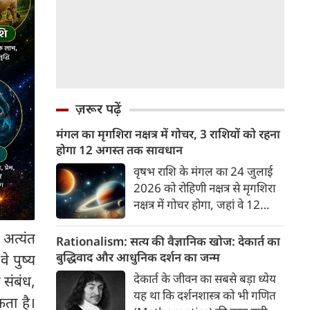
ज़रूर पढ़ें
मंगल का मृगशिरा नक्षत्र में गोचर, 3 राशियों को रहना
होगा 12 अगस्त तक सावधान
वृषभ राशि के मंगल का 24 जुलाई
2026 को रोहिणी नक्षत्र से मृगशिरा
नक्षत्र में गोचर होगा, जहां वे 12
अगस्त तक रहेंगे। मंगल के इस नक्षत्र
 अत्यंत
परिवर्तन के चलते 3 राशि के लोगों
Rationalism: सत्य की वैज्ञानिक खोज: देकार्त का
को 12 अगस्त तक रहना होगा
बुद्धिवाद और आधुनिक दर्शन का जन्म
 पुष्‍य
सावधान। चलिए जानते हैं कि किन
देकार्त के जीवन का सबसे बड़ा ध्येय
म संबंध,
राशि 3 राशियों को रहना होगा
यह था कि दर्शनशास्त्र को भी गणित
कता है।
सावधान।