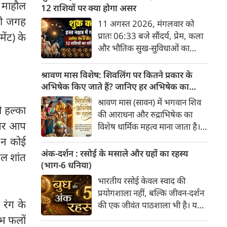
 माहौल
अनुसार, किसी भी शुभ कार्य को सही
12 राशियों पर क्या होगा असर
मुहूर्त में करने से सफलता की
ही जगह
11 अगस्त 2026, मंगलवार को
संभावना बढ़ जाती है। 'वेबदुनिया'
ेंट) के
प्रातः 06:33 बजे सौंदर्य, प्रेम, कला
आपके लिए लेकर आया है 08
और भौतिक सुख-सुविधाओं का
अगस्‍त, 2026 का विशेष पंचांग और
कारक ग्रह 'शुक्र' उत्तराफाल्गुनी नक्षत्र
शुभ-अशुभ मुहूर्त।
के चतुर्थ पद से निकलकर हस्त नक्षत्र
श्रावण मास विशेष: शिवलिंग पर कितने प्रकार के
के प्रथम पद में प्रवेश करेगा। हस्त
अभिषेक किए जाते हैं? जानिए हर अभिषेक का
नक्षत्र के स्वामी चंद्रमा हैं, जो मन और
महत्व
श्रावण मास (सावन) में भगवान शिव
ो हल्का
भावनाओं का प्रतिनिधित्व करते हैं।
की आराधना और रुद्राभिषेक का
सौंदर्य के कारक शुक्र का चंद्रमा के
अगर आप
विशेष धार्मिक महत्व माना जाता है।
नक्षत्र में प्रवेश सभी 12 राशियों के
शास्त्रों और पुराणों के अनुसार,
 न कोई
जीवन में रचनात्मकता, आर्थिक
अलग-अलग द्रव्यों (सामग्रियों) से
अंक-दर्शन : रसोई के मसाले और ग्रहों का रहस्य
थल शांत
स्थिति और व्यक्तिगत संबंधों पर
किए गए अभिषेक से अलग-अलग
(भाग-6 धनिया)
गहरा प्रभाव डालेगा।
प्रकार के फल प्राप्त होते हैं। भगवान
भारतीय रसोई केवल स्वाद की
शिव को "अभिषेक प्रिय" माना गया
प्रयोगशाला नहीं, बल्कि जीवन-दर्शन
है। यहाँ मुख्य प्रकार के शिव-अभिषेक
 रंग के
की एक जीवंत पाठशाला भी है। यहां
और उनके महत्व की पूरी जानकारी दी
प्रत्येक मसाला अपने भीतर केवल
ुभ फलों
गई है।