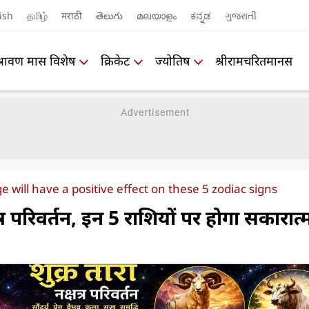
ish
தமிழ்
मराठी
తెలుగు
മലയാളം
ಕನ್ನಡ
ગુજરાતી
श्रावण मास विशेष
क्रिकेट
ज्योतिष
श्रीरामचरितमानस
 will have a positive effect on these 5 zodiac signs
षत्र परिवर्तन, इन 5 राशियों पर होगा सकारात