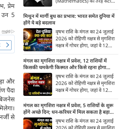
(Mathematics) की तरह सटीक,
, प्रेम
अकाट्य और संदेह से परे बनाया
ैं उन 5
जाए। वे एक ऐसा सार्वभौमिक सत्य
मिथुन में मार्गी बुध का प्रभाव: भारत समेत दुनिया में
खोजना चाहते थे, जिस पर कोई भी
होंगे ये बड़े बदलाव
प्रश्नचिह्न न लगा सके। इसी विचार ने
वृषभ राशि के मंगल का 24 जुलाई
बुद्धिवाद (Rationalism) की नींव
2026 को रोहिणी नक्षत्र से मृगशिरा
रखी। आइए, देकार्त के इस अद्भुत
नक्षत्र में गोचर होगा, जहां वे 12
दार्शनिक चिंतन के 4 प्रमुख स्तंभों को
अगस्त तक रहेंगे। ज्योतिष की दुनिया
गहराई से समझते हैं।
में एक बड़ा हलचल भरा मोड़ आ चुका
मंगल का मृगशिरा नक्षत्र में प्रवेश, 12 राशियों में
है- बुध ग्रह अपनी ही प्रिय राशि मिथुन
किसकी चमकेगी किस्मत और किसे रहना होगा
में सीधे (मार्गी) चलने लगे हैं। अब जब
सावधान?
वृषभ राशि के मंगल का 24 जुलाई
बुद्धि और संवाद का कारक ग्रह सीधी
गड़ा और
2026 को रोहिणी नक्षत्र से मृगशिरा
चाल चलेगा, तो जाहिर है आपकी
ण पैदा
नक्षत्र में गोचर होगा, जहां वे 12
सोच, बातचीत और फैसलों की रफ्तार
अगस्त तक रहेंगे। मंगल के इस नक्षत्र
बिजनेस
भी बदल जाएगी।
परिवर्तन के चलते मेष से लेकर मीन
मंगल का मृगशिरा नक्षत्र में प्रवेश, 5 राशियों के शुरू
मिलेगा।
तक किन राशियों के लिए शुभ और
होंगे अच्छे दिन; धन-करियर में मिल सकता है बड़ा
्जी से
किनके लिए है अशुभ। ज्योतिष शास्त्र
लाभ
वृषभ राशि के मंगल का 24 जुलाई
में मंगल को ऊर्जा, साहस, पराक्रम
2026 को रोहिणी नक्षत्र से मृगशिरा