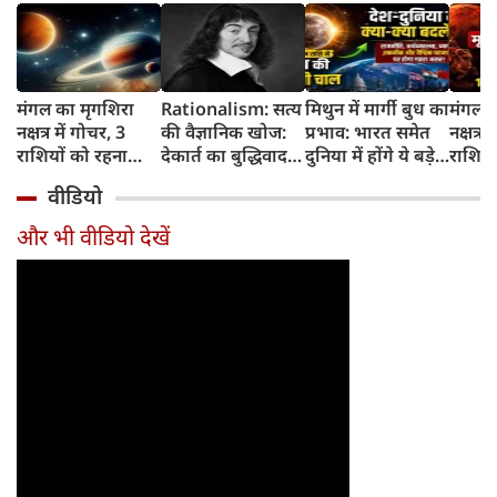
मंगल का मृगशिरा
Rationalism: सत्य
मिथुन में मार्गी बुध का
मंगल क
नक्षत्र में गोचर, 3
की वैज्ञानिक खोज:
प्रभाव: भारत समेत
नक्षत्र म
राशियों को रहना
देकार्त का बुद्धिवाद
दुनिया में होंगे ये बड़े
राशियो
होगा 12 अगस्त तक
और आधुनिक दर्शन
बदलाव
चमकेग
वीडियो
सावधान
का जन्म
किसे र
सावधा
और भी वीडियो देखें