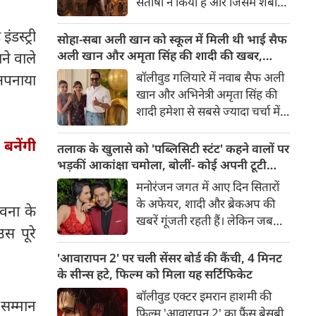
संतोषी ने किया है और जिसमें शबाना
सबसे अंधेरे अध्याय की झलक देता
आज़मी, सनी देओल और प्रीति जी
है।
डस्ट्री
जिंटा मुख्य भूमिकाओं में हैं, 14
सोहा-सबा अली खान को स्कूल में मिली थी भाई सैफ
अगस्त 2026 को दुनियाभर के
अली खान और अमृता सिंह की शादी की खबर,
ने वाले
सिनेमाघरों में रिलीज़ होगी। हाल ही में
बताया चौंकाने वाला किस्सा
बॉलीवुड गलियारे में नवाब सैफ अली
 अपनाया
रिलीज हुए फिल्म के ट्रेलर ने भारत के
खान और अभिनेत्री अमृता सिंह की
बंटवारे के दर्दनाक इतिहास की दमदार
शादी हमेशा से सबसे ज्यादा चर्चा में
झलक दिखाकर दर्शकों के बीच
रहने वाले विषयों में से एक रही है।
फिल्म को लेकर उत्साह और भी बढ़ा
बनेंगी
साल 1991 में हुई इस शादी को
तलाक के खुलासे को 'पब्लिसिटी स्टंट' कहने वालों पर
दिया है।
लेकर आज भी कई ऐसे राज़ हैं,
भड़कीं आकांक्षा चमोला, बोलीं- कोई अपनी टूटी
जिनसे पर्दा उठना बाकी है। हाल ही में
शादी का तमाशा नहीं बनाता
मनोरंजन जगत में आए दिन सितारों
सैफ अली खान की बहनों—अभिनेत्री
के अफेयर, शादी और ब्रेकअप की
ावना के
सोहा अली खान और सबा अली खान
खबरें गूंजती रहती हैं। लेकिन जब
ने इस शादी से जुड़ा एक बेहद
उस पूरे
छोटे पर्दे के किसी बेहद पसंदीदा और
दिलचस्प और चौंकाने वाला किस्सा
पॉपुलर कपल्स के अलग होने की
'आवारापन 2' पर चली सेंसर बोर्ड की कैंची, 4 मिनट
साझा किया है।
खबर आती है, तो फैंस का दिल टूट
के सीन्स हटे, फिल्म को मिला यह सर्टिफिकेट
जाता है। टीवी इंडस्ट्री के मशहूर और
बॉलीवुड एक्टर इमरान हाशमी की
सम्मान
टैलेंटेड एक्टर गौरव खन्ना और उनकी
फिल्म 'आवारापन 2' का फैंस बेसब्री