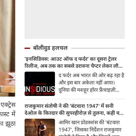
बॉलीवुड हलचल
'इनसिडियस: आउट ऑफ द फर्दर' का दूसरा ट्रेलर
रिलीज, अब तक का सबसे डरावना चैप्टर लेकर लौट
रही हॉरर फ्रैंचाइजी
द फर्दर अब भारत की ओर बढ़ रहा है
और इस बार अकेला नहीं आया।
दुनिया की मशहूर हॉरर फ्रैंचाइज़ी
इनसिडियस का दूसरा ट्रेलर रिलीज़ हो
क्ट्रेस
चुका है, जो दर्शकों को इस डरावनी
राजकुमार संतोषी ने की 'बंटवारा 1947' में सनी
दुनिया में और गहराई तक ले जाता है।
देओल के किरदार की सुपरहीरोज़ से तुलना, कही यह
ास्ट में
रोंगटे खड़े कर देने वाले नए दृश्यों से
बात
आमिर खान प्रोडक्शंस की 'बंटवारा
का झूठा
भरपूर यह ट्रेलर इनसिडियस सीरीज़
1947', जिसका निर्देशन राजकुमार
के अब तक के सबसे डरावने और