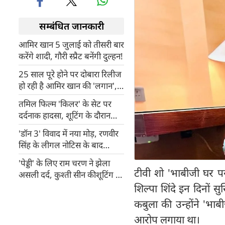
सम्बंधित जानकारी
आमिर खान 5 जुलाई को तीसरी बार
करेंगे शादी, गौरी स्प्रैट बनेंगी दुल्हन!
25 साल पूरे होने पर दोबारा रिलीज
हो रही है आमिर खान की 'लगान',
मेकर्स ने जारी किया दिल छू लेने
तमिल फिल्म 'किलर' के सेट पर
वाला ट्रेलर
दर्दनाक हादसा, शूटिंग के दौरान
फटा सिलेंडर, एक की मौत
'डॉन 3' विवाद में नया मोड़, रणवीर
सिंह के लीगल नोटिस के बाद
FWICE ने वापस लिया नॉन-
'पेड्डी' के लिए राम चरण ने झेला
कोऑपरेशन का फैसला
टीवी शो 'भाबीजी घर पर 
असली दर्द, कुश्ती सीन कीशूटिंग में
लगी चोटें
शिल्पा शिंदे इन दिनों सुर
कबुला की उन्होंने 'भाब
आरोप लगाया था।