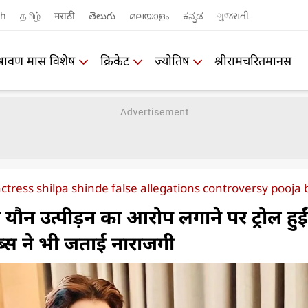
sh
தமிழ்
मराठी
తెలుగు
മലയാളം
ಕನ್ನಡ
ગુજરાતી
श्रावण मास विशेष
क्रिकेट
ज्योतिष
श्रीरामचरितमानस
 actress shilpa shinde false allegations controversy pooja
ठा यौन उत्पीड़न का आरोप लगाने पर ट्रोल हुईं
लेब्स ने भी जताई नाराजगी