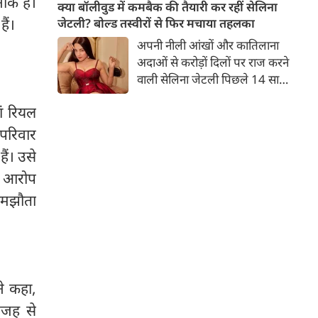
ाक है।
बच्चों की मां हैं। 45 साल की श्वेता
क्या बॉलीवुड में कमबैक की तैयारी कर रहीं सेलिना
तिवारी की तस्वीरों पर फैंस जमकर
ैं।
जेटली? बोल्ड तस्वीरों से फिर मचाया तहलका
प्यार लुटाते हैं। इस बार श्वेता तिवारी
अपनी नीली आंखों और कातिलाना
ने वेकेशन से अपनी कुछ तस्वीरें शेयर
अदाओं से करोड़ों दिलों पर राज करने
की है।
वाली सेलिना जेटली पिछले 14 साल
से अभिनय की दुनिया से दूर हैं। उन्हें
ां रियल
आखिरी बार साल 2011 में आई
फिल्म 'थैंक यू' में देखा गया था।
 परिवार
इसके बाद वह 2012 में 'विल यू मैरी'
ैं। उसे
में कैमियो रोल में नजर आई थीं।
े आरोप
समझौता
ने कहा,
वजह से