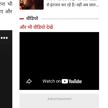
पत्नी व एक्ट्रेस आकांक्षा चमोला इन
रना भी
से इंतजार कर रहे हैं। वहीं अब साल
दिनों अपने रिश्ते को लेकर जबरदस्त
2007 में आई कल्ट-क्लासिक थ्रिलर
ाहिए और
चर्चा में हैं।
'आवारापन' के बहुप्रतीक्षित सीक्वल
वीडियो
'आवारापन 2' को सेंट्रल बोर्ड ऑफ
और भी वीडियो देखें
फिल्म सर्टिफिकेशन (CBFC) से हरी
झंडी मिल गई है।