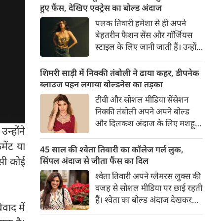
का बेसब्री से इंतजार करते हैं। इस बार
हुए फैंस, देखिए एक्ट्रेस का बोल्ड अंदाज
सनी लियोनी ने मालदीव वेकेशन से
पलक तिवारी हमेशा से ही अपने
अपनी कुछ बोल्ड तस्वीरें शेयर की है।
बेहतरीन फैशन सेंस और गॉर्जियस
स्टाइल के लिए जानी जाती हैं। उन्होंने
अपनी दिलकश अदाओं से एक बार
फिर फैंस का दिल जीत लिया है।
शिमरी साड़ी में निक्की तंबोली ने ढाया कहर, डीपनेक
पलक ने एक बेहद यूनीक और
ब्लाउज पहन लगाया बोल्डनेस का तड़का
स्टाइलिश गोल्डन कॉर्सेट टॉप में
टीवी और सोशल मीडिया सेंसेशन
अपनी कुछ तस्वीरें शेयर की है।
निक्की तंबोली अपने अपने बोल्ड
और दिलकश अंदाज के लिए मशहूर
न्होंने
हैं। वह अपनी सिजलिंग अदाओं से
मेंट या
इंटरनेट पर तहलका मचाती रहती हैं।
45 साल की श्वेता तिवारी का कॉलेज गर्ल लुक,
इस बार निक्की ने मरून कलर की
ऐसी कोई
सिंपल अंदाज से जीता फैंस का दिल
साड़ी में अपनी कुछ सुपर सिजलिंग
श्वेता तिवारी अपने ग्लैमरस लुक्स की
तस्वीरें शेयर की है। खूबसूरत शिमरी
वजह से सोशल मीडिया पर छाई रहती
साड़ी में निक्की की अदाएं देखने
हैं। श्वेता का बोल्ड अंदाज देखकर
लायक है।
वाद में
अंदाजा लगाना मुश्किल है कि वह दो