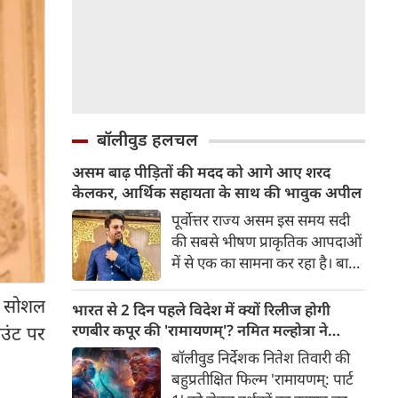
बॉलीवुड हलचल
असम बाढ़ पीड़ितों की मदद को आगे आए शरद
केलकर, आर्थिक सहायता के साथ की भावुक अपील
पूर्वोत्तर राज्य असम इस समय सदी
की सबसे भीषण प्राकृतिक आपदाओं
में से एक का सामना कर रहा है। बाढ़
की भयंकर तबाही ने लाखों जिंदगियों
र सोशल
को अस्त-व्यस्त कर दिया है। जहां
भारत से 2 दिन पहले विदेश में क्यों रिलीज होगी
एक तरफ राज्य के कई जिले पानी में
रणबीर कपूर की 'रामायणम्'? नमित मल्होत्रा ने
ाउंट पर
डूब चुके हैं और लोग बुनियादी चीज़ों
बताया रिलीज प्लान
बॉलीवुड निर्देशक नितेश तिवारी की
के लिए तरस रहे हैं, वहीं दूसरी तरफ
बहुप्रतीक्षित फिल्म 'रामायणम्: पार्ट
इस मुश्किल समय में मनोरंजन जगत