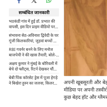
सम्बंधित जानकारी
भठकंडी गांव में हुई डॉ. प्रभात की
वापसी, इस दिन प्राइम वीडियो पर
होगा 'ग्राम चिकित्सालय' का
संभावना सेठ-अविनाश द्विवेदी के घर
प्रीमियर
गूंजी किलकारियां, जुड़वां बच्चों की
मां बनीं एक्ट्रेस
RBI गवर्नर बनने के लिए मनोज
बाजपेयी ने की खास तैयारी, बोले-
डेफिसिट बैलेंस समझे बिना नहीं कर
अक्षय कुमार ने मुंबई के बोरिवली में
सकता था रोल
बेचे दो फ्लैट्स, रिटर्न देखकर चौंक
जाएंगे!
बेबी पिंक कॉरसेट ड्रेस में पूजा हेगड़े
अपनी खूबसूरती और बे
ने बिखेरा हुस्न का जलवा, किलर
पोज से मचाई सनसनी
मीडिया पर अपनी तस्वीरों
कुछ बेहद हॉट और ग्लैमरस 