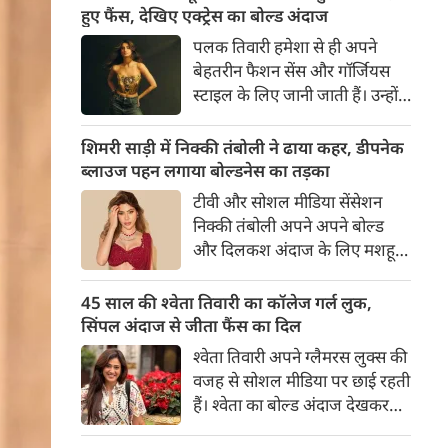
का बेसब्री से इंतजार करते हैं। इस बार
हुए फैंस, देखिए एक्ट्रेस का बोल्ड अंदाज
सनी लियोनी ने मालदीव वेकेशन से
पलक तिवारी हमेशा से ही अपने
अपनी कुछ बोल्ड तस्वीरें शेयर की है।
बेहतरीन फैशन सेंस और गॉर्जियस
स्टाइल के लिए जानी जाती हैं। उन्होंने
अपनी दिलकश अदाओं से एक बार
फिर फैंस का दिल जीत लिया है।
शिमरी साड़ी में निक्की तंबोली ने ढाया कहर, डीपनेक
पलक ने एक बेहद यूनीक और
ब्लाउज पहन लगाया बोल्डनेस का तड़का
स्टाइलिश गोल्डन कॉर्सेट टॉप में
टीवी और सोशल मीडिया सेंसेशन
अपनी कुछ तस्वीरें शेयर की है।
निक्की तंबोली अपने अपने बोल्ड
और दिलकश अंदाज के लिए मशहूर
हैं। वह अपनी सिजलिंग अदाओं से
इंटरनेट पर तहलका मचाती रहती हैं।
45 साल की श्वेता तिवारी का कॉलेज गर्ल लुक,
इस बार निक्की ने मरून कलर की
सिंपल अंदाज से जीता फैंस का दिल
साड़ी में अपनी कुछ सुपर सिजलिंग
श्वेता तिवारी अपने ग्लैमरस लुक्स की
तस्वीरें शेयर की है। खूबसूरत शिमरी
वजह से सोशल मीडिया पर छाई रहती
साड़ी में निक्की की अदाएं देखने
हैं। श्वेता का बोल्ड अंदाज देखकर
लायक है।
अंदाजा लगाना मुश्किल है कि वह दो