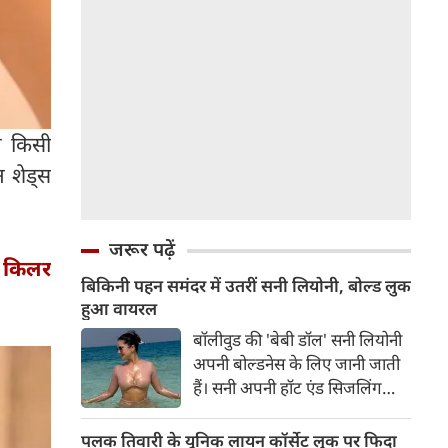
ज किसी
न शेड्स
जरूर पढ़ें
ा, किलर
बिकिनी पहन समंदर में उतरीं सनी लियोनी, बोल्ड लुक
हुआ वायरल
बॉलीवुड की 'बेबी डॉल' सनी लियोनी
अपनी बोल्डनेस के लिए जानी जाती
हैं। सनी अपनी हॉट एंड सिजलिंग
तस्वीरों से इंरनेट पर तहलका मचाती
रहती हैं। फैंस सनी लियोनी की तस्वीरों
पलक तिवारी के यूनिक लायन कॉर्सेट लुक पर फिदा