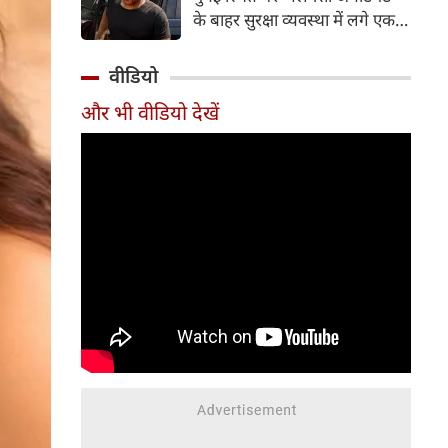
करती हैं। फिलहाल 'वर्ल्ड कैट डे' के
के बाहर सुरक्षा व्यवस्था में लगे एक
मौके पर आइए जानते हैं उन पांच
पुलिस जवान के अचानक निधन की
अभिनेत्रियों के बारे में, जो गर्व से खुद
दुखद खबर सामने आई है। मृतक
वीडियो
को 'कैट मॉम' कहती हैं।
जवान की पहचान 41 वर्षीय पुलिस
और भी वीडियो देखें
कांस्टेबल गणेश रायते के रूप में हुई
है। वह मुंबई पुलिस की लोकल आर्म्स
(LA-4) यूनिट में कार्यरत थे और
इससे पहले भारतीय सेना में भी अपनी
सेवाएं दे चुके थे।