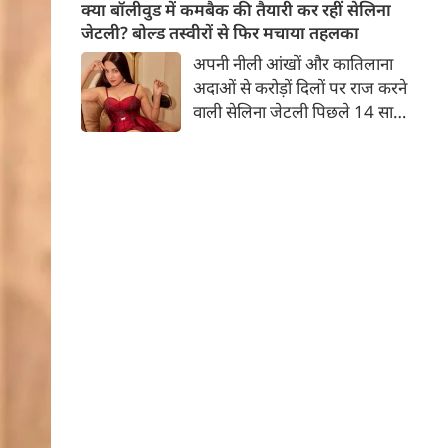
बच्चों की मां हैं। 45 साल की श्वेता
क्या बॉलीवुड में कमबैक की तैयारी कर रहीं सेलिना
तिवारी की तस्वीरों पर फैंस जमकर
जेटली? बोल्ड तस्वीरों से फिर मचाया तहलका
प्यार लुटाते हैं। इस बार श्वेता तिवारी
अपनी नीली आंखों और कातिलाना
ने वेकेशन से अपनी कुछ तस्वीरें शेयर
अदाओं से करोड़ों दिलों पर राज करने
की है।
वाली सेलिना जेटली पिछले 14 साल
से अभिनय की दुनिया से दूर हैं। उन्हें
आखिरी बार साल 2011 में आई
फिल्म 'थैंक यू' में देखा गया था।
इसके बाद वह 2012 में 'विल यू मैरी'
में कैमियो रोल में नजर आई थीं।