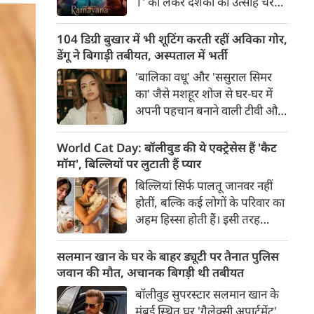
1' को लेकर दर्शकों का उत्साह चरम
से मदद के हाथ भी आगे बढ़ने लगे हैं।
पर है। फिल्म के भारतीय भाषाओं के
ट्रेलर के बाद हाल ही में जारी किए गए
104 डिग्री बुखार में भी शूटिंग करती रहीं अविका गोर,
अंग्रेजी ट्रेलर ने बॉक्स ऑफिस और
डेंगू ने बिगाड़ी तबीयत, अस्पताल में भर्ती
सोशल मीडिया पर तहलका मचा दिया
'बालिका वधू' और 'ससुराल सिमर
है।
का' जैसे मशहूर शोज से घर-घर में
अपनी पहचान बनाने वाली टीवी और
फिल्म एक्ट्रेस अविका गोर को लेकर
शॉकिंग खबर सामने आई है। पिछले
World Cat Day: बॉलीवुड की ये एक्ट्रेसेस हैं 'कैट
पांच दिनों से 103-104 डिग्री के
मॉम', बिल्लियों पर लुटाती हैं प्यार
खतरनाक बुखार से जूझ रहीं अविका
बिल्लियां सिर्फ पालतू जानवर नहीं
को डेंगू की पुष्टि होने के बाद मुंबई के
होतीं, बल्कि कई लोगों के परिवार का
एक अस्पताल में भर्ती कराया गया है।
अहम हिस्सा होती हैं। इसी तरह
बॉलीवुड की कई अभिनेत्रियां भी
अपनी प्यारी बिल्लियों के साथ खास
सलमान खान के घर के बाहर ड्यूटी पर तैनात पुलिस
रिश्ता साझा करती हैं और अक्सर
जवान की मौत, अचानक बिगड़ी थी तबीयत
सोशल मीडिया पर उनके साथ बिताए
बॉलीवुड सुपरस्टार सलमान खान के
खूबसूरत पल फैंस के साथ शेयर
मुंबई स्थित घर 'गैलेक्सी अपार्टमेंट'