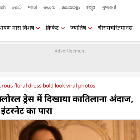
ish
தமிழ்
मराठी
తెలుగు
മലയാളം
ಕನ್ನಡ
ગુજરાતી
श्रावण मास विशेष
क्रिकेट
ज्योतिष
श्रीरामचरितमानस
rous floral dress bold look viral photos
्लोरल ड्रेस में दिखाया कातिलाना अंदाज,
ा इंटरनेट का पारा