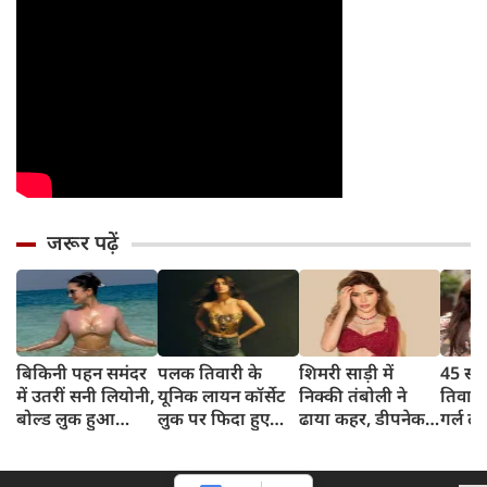
जरूर पढ़ें
बिकिनी पहन समंदर
पलक तिवारी के
शिमरी साड़ी में
45 साल
में उतरीं सनी लियोनी,
यूनिक लायन कॉर्सेट
निक्की तंबोली ने
तिवार
बोल्ड लुक हुआ
लुक पर फिदा हुए
ढाया कहर, डीपनेक
गर्ल ल
वायरल
फैंस, देखिए एक्ट्रेस
ब्लाउज पहन लगाया
अंदाज 
का बोल्ड अंदाज
बोल्डनेस का तड़का
का दि