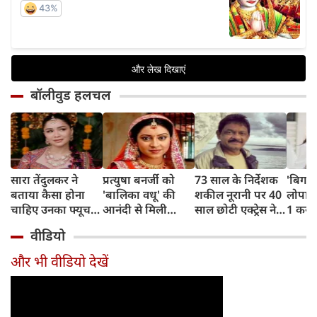
बॉलीवुड हलचल
सारा तेंदुलकर ने
प्रत्युषा बनर्जी को
73 साल के निर्देशक
'बिग ब
बताया कैसा होना
'बालिका वधू' की
शकील नूरानी पर 40
लोपामुद
चाहिए उनका फ्यूचर
आनंदी से मिली
साल छोटी एक्ट्रेस ने
1 करो
पार्टनर, सचिन-अंजलि
शोहरत, दर्दनाक अंत
लगाया दुष्कर्म और
चोरी, 
वीडियो
की जोड़ी से ली प्रेरणा
ने सबको झकझोर
ब्लैकमेलिंग का
गया श
दिया
आरोप, पुलिस ने
और भी वीडियो देखें
किया गिरफ्तार