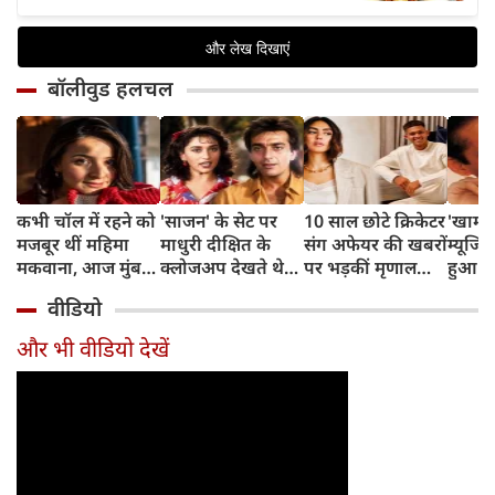
बॉलीवुड हलचल
कभी चॉल में रहने को
'साजन' के सेट पर
10 साल छोटे क्रिकेटर
'खामो
मजबूर थीं महिमा
माधुरी दीक्षित के
संग अफेयर की खबरों
म्यूजिक
मकवाना, आज मुंबई
क्लोजअप देखते थे
पर भड़कीं मृणाल
हुआ थ
में हैं 2 आलीशान घर
संजय दत्त, डायरेक्टर
ठाकुर, बोलीं- भाई
साल ब
वीडियो
और करोड़ों की दौलत
ने सुनाया किस्सा
थोड़ा रिलैक्स करो...
है संज
का जाद
और भी वीडियो देखें