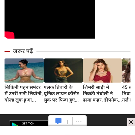
जरूर पढ़ें
बिकिनी पहन समंदर
पलक तिवारी के
शिमरी साड़ी में
45 साल
में उतरीं सनी लियोनी,
यूनिक लायन कॉर्सेट
निक्की तंबोली ने
तिवार
बोल्ड लुक हुआ
लुक पर फिदा हुए
ढाया कहर, डीपनेक
गर्ल ल
वायरल
फैंस, देखिए एक्ट्रेस
ब्लाउज पहन लगाया
अंदाज 
का बोल्ड अंदाज
बोल्डनेस का तड़का
का दि