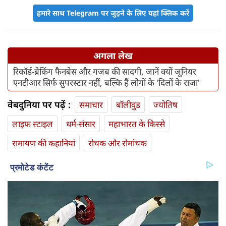
हमारे साथ Telegram पर जुड़ने के लिए यहां क्लिक करें
अगला लेख
रिकॉर्ड-ब्रेकिंग फैनबेस और गजब की सादगी, जानें क्यों जूनियर
एनटीआर सिर्फ सुपरस्टार नहीं, बल्कि हैं लोगों के 'दिलों के राजा'
वेबदुनिया पर पढ़ें :
समाचार
बॉलीवुड
ज्योतिष
लाइफ स्‍टाइल
धर्म-संसार
महाभारत के किस्से
रामायण की कहानियां
रोचक और रोमांचक