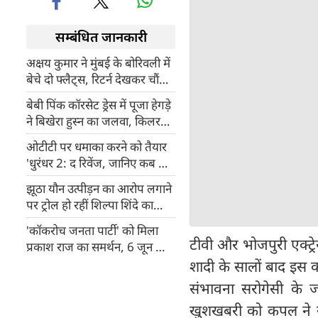
सम्बंधित जानकारी
अक्षय कुमार ने मुंबई के बोरिवली में
बेचे दो फ्लैट्स, रिटर्न देखकर चौंक
जाएंगे!
बेबी पिंक कॉरसेट ड्रेस में पूजा हेगड़े
ने बिखेरा हुस्न का जलवा, किलर
पोज से मचाई सनसनी
ओटीटी पर धमाका करने को तैयार
'धुरंधर 2: द रिवेंज, जानिए कब और
कहां देख सकते हैं फिल्म का
झूठा यौन उत्पीड़न का आरोप लगाने
अनकट वर्जन
पर ट्रोल हो रहीं शिल्पा शिंदे का
करारा जवाब, बोलीं- किसी के
'कॉकरोच जनता पार्टी' को मिला
सर्टिफिकेट की जरूरत नहीं...
टीवी और भोजपुरी एक्ट्र
प्रकाश राज का समर्थन, 6 जून को
आंदोलन में होंगे शामिल
शादी के सालों बाद इस 
संभावना सरोगेसी के ज
खुशखबरी को कपल ने स