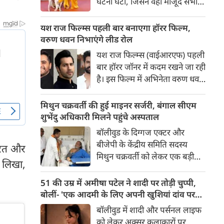
घटना घटी, जिसने वहां मौजूद सभी
लोगों की सांसें रोक दीं। रेड कार्पेट पर
पैपराजी को पोज दे रहीं बॉलीवुड की
यश राज फिल्म्स पहली बार बनाएगा हॉरर फिल्म,
अभिनेत्री रवीना टंडन पर फिल्म का
वरुण धवन निभाएंगे लीड रोल
चार पैरों वाला मुख्य कलाकार (डॉग
यश राज फिल्म्स (वाईआरएफ) पहली
स्टार) अचानक बेकाबू होकर झपट
बार हॉरर जॉनर में कदम रखने जा रही
पड़ा।
है। इस फिल्म में अभिनेता वरुण धवन
मुख्य भूमिका निभाएंगे, जबकि
निर्देशन और पटकथा की जिम्मेदारी
मिथुन चक्रवर्ती की हुई माइनर सर्जरी, बंगाल सीएम
'रॉकेट बॉयज़' से चर्चित अभय पन्नू
शुभेंदु अधिकारी मिलने पहुंचे अस्पताल
संभालेंगे। फिल्म की शूटिंग इस वर्ष के
बॉलीवुड के दिग्गज एक्टर और
अंत में शुरू होने की योजना है और
बीजेपी के केंद्रीय समिति सदस्य
ूरत और
इसे वर्ष 2027 में दुनियाभर के
मिथुन चक्रवर्ती को लेकर एक बड़ी
सिनेमाघरों में रिलीज़ किया जाएगा।
न लिखा,
खबर सामने आई है। स्वास्थ्य संबंधी
समस्याओं के चलते उन्हें कोलकाता
51 की उम्र में अमीषा पटेल ने शादी पर तोड़ी चुप्पी,
के एक निजी अस्पताल में भर्ती
बोलीं- 'एक आदमी के लिए अपनी खुशियां दांव पर
कराया गया है, जहां डॉक्टरों की टीम
नहीं लगा सकती'
बॉलीवुड में शादी और पर्सनल लाइफ
ने उनके दाहिने हाथ की एक माइनर
को लेकर अक्सर कलाकारों पर