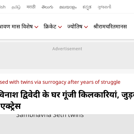
ish
தமிழ்
मराठी
తెలుగు
മലയാളം
ಕನ್ನಡ
ગુજરાતી
श्रावण मास विशेष
क्रिकेट
ज्योतिष
श्रीरामचरितमानस
d with twins via surrogacy after years of struggle
ाश द्विवेदी के घर गूंजी किलकारियां, जुड़व
एक्ट्रेस