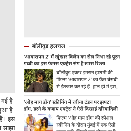
बॉलीवुड हलचल
'आवारापन 2' में खूंखार विलेन का रोल निभा रहे पूरन
गब्बी का इस फेमस एक्ट्रेस संग है खास रिश्ता
बॉलीवुड एक्टर इमरान हाशमी की
फिल्म 'आवारापन 2' का फैंस बेसब्री
से इंतजार कर रहे हैं। हाल ही में इस
फिल्म का ट्रेलर रिलीज हुआ है, जिसे
 गई है।
दर्शकों का जबरदस्त रिस्पॉन्स मिला।
'ओह माय डॉग' स्क्रीनिंग में रवीना टंडन पर झपटा
ट्रेलर में जितना इमरान हाशमी छाए
डॉग, डरने के बजाय एक्ट्रेस ने ऐसे दिखाई दरियादिली
हुआ है।
रहे उतना ही फिल्म के विलेन को भी
फिल्म 'ओह माय डॉग' की स्पेशल
ैं। इस
स्पेस मिला है।
स्क्रीनिंग के दौरान मुंबई में एक ऐसी
थ साझा