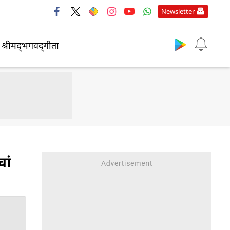
Newsletter
श्रीमद्‍भगवद्‍गीता
ां