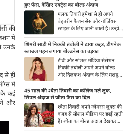
का बेसब्री से इंतजार करते हैं। इस बार
हुए फैंस, देखिए एक्ट्रेस का बोल्ड अंदाज
सनी लियोनी ने मालदीव वेकेशन से
पलक तिवारी हमेशा से ही अपने
अपनी कुछ बोल्ड तस्वीरें शेयर की है।
बेहतरीन फैशन सेंस और गॉर्जियस
ेंसी की
स्टाइल के लिए जानी जाती हैं। उन्होंने
अपनी दिलकश अदाओं से एक बार
्शन में
फिर फैंस का दिल जीत लिया है।
शिमरी साड़ी में निक्की तंबोली ने ढाया कहर, डीपनेक
े उनके
पलक ने एक बेहद यूनीक और
ब्लाउज पहन लगाया बोल्डनेस का तड़का
स्टाइलिश गोल्डन कॉर्सेट टॉप में
टीवी और सोशल मीडिया सेंसेशन
अपनी कुछ तस्वीरें शेयर की है।
निक्की तंबोली अपने अपने बोल्ड
द से ही
और दिलकश अंदाज के लिए मशहूर
हैं। वह अपनी सिजलिंग अदाओं से
ग्स में
इंटरनेट पर तहलका मचाती रहती हैं।
45 साल की श्वेता तिवारी का कॉलेज गर्ल लुक,
 के कई
इस बार निक्की ने मरून कलर की
सिंपल अंदाज से जीता फैंस का दिल
ाने और
साड़ी में अपनी कुछ सुपर सिजलिंग
श्वेता तिवारी अपने ग्लैमरस लुक्स की
तस्वीरें शेयर की है। खूबसूरत शिमरी
वजह से सोशल मीडिया पर छाई रहती
साड़ी में निक्की की अदाएं देखने
हैं। श्वेता का बोल्ड अंदाज देखकर
लायक है।
अंदाजा लगाना मुश्किल है कि वह दो