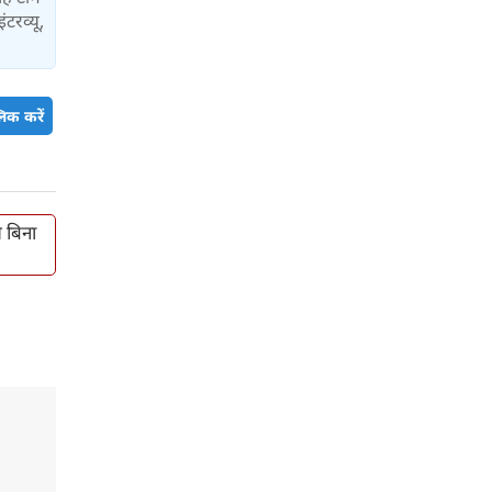
ंटरव्यू,
िक करें
े बिना