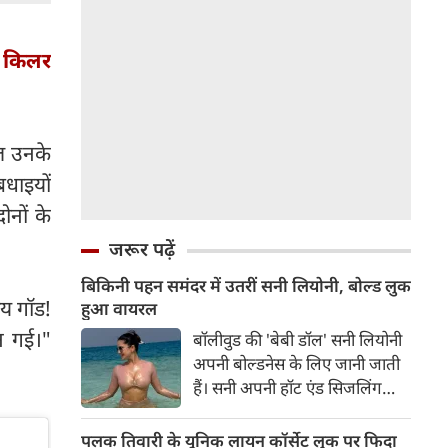
ा, किलर
पल उनके
बधाइयों
ोनों के
जरूर पढ़ें
बिकिनी पहन समंदर में उतरीं सनी लियोनी, बोल्ड लुक
ाय गॉड!
हुआ वायरल
बन गई।"
बॉलीवुड की 'बेबी डॉल' सनी लियोनी
अपनी बोल्डनेस के लिए जानी जाती
हैं। सनी अपनी हॉट एंड सिजलिंग
तस्वीरों से इंरनेट पर तहलका मचाती
रहती हैं। फैंस सनी लियोनी की तस्वीरों
पलक तिवारी के यूनिक लायन कॉर्सेट लुक पर फिदा