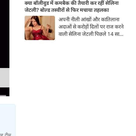
बच्चों की मां हैं। 45 साल की श्वेता
क्या बॉलीवुड में कमबैक की तैयारी कर रहीं सेलिना
तिवारी की तस्वीरों पर फैंस जमकर
जेटली? बोल्ड तस्वीरों से फिर मचाया तहलका
प्यार लुटाते हैं। इस बार श्वेता तिवारी
अपनी नीली आंखों और कातिलाना
ने वेकेशन से अपनी कुछ तस्वीरें शेयर
अदाओं से करोड़ों दिलों पर राज करने
की है।
वाली सेलिना जेटली पिछले 14 साल
से अभिनय की दुनिया से दूर हैं। उन्हें
आखिरी बार साल 2011 में आई
फिल्म 'थैंक यू' में देखा गया था।
इसके बाद वह 2012 में 'विल यू मैरी'
में कैमियो रोल में नजर आई थीं।
यह टीम