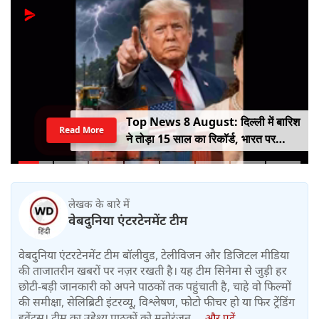
Top News 8 August: दिल्ली में बारिश
Read More
ने तोड़ा 15 साल का रिकॉर्ड, भारत पर
100% टैरिफ का खतरा; Gen Z पर कंगना
का यू-टर्न
लेखक के बारे में
वेबदुनिया एंटरटेनमेंट टीम
वेबदुनिया एंटरटेनमेंट टीम बॉलीवुड, टेलीविजन और डिजिटल मीडिया
की ताजातरीन खबरों पर नज़र रखती है। यह टीम सिनेमा से जुड़ी हर
छोटी-बड़ी जानकारी को अपने पाठकों तक पहुंचाती है, चाहे वो फिल्मों
की समीक्षा, सेलिब्रिटी इंटरव्यू, विश्लेषण, फोटो फीचर हो या फिर ट्रेंडिंग
इवेंट्स। टीम का उद्देश्य पाठकों को मनोरंजन....
और पढ़ें