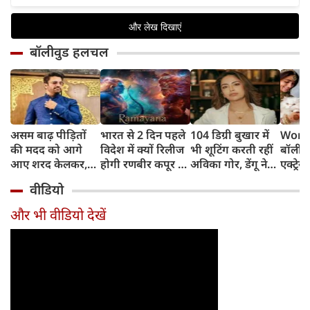
बॉलीवुड हलचल
असम बाढ़ पीड़ितों
भारत से 2 दिन पहले
104 डिग्री बुखार में
World
की मदद को आगे
विदेश में क्यों रिलीज
भी शूटिंग करती रहीं
बॉलीवु
आए शरद केलकर,
होगी रणबीर कपूर की
अविका गोर, डेंगू ने
एक्ट्रेस
आर्थिक सहायता के
'रामायणम्'? नमित
बिगाड़ी तबीयत,
बिल्लिय
वीडियो
साथ की भावुक
मल्होत्रा ने बताया
अस्पताल में भर्ती
प्यार
अपील
रिलीज प्लान
और भी वीडियो देखें