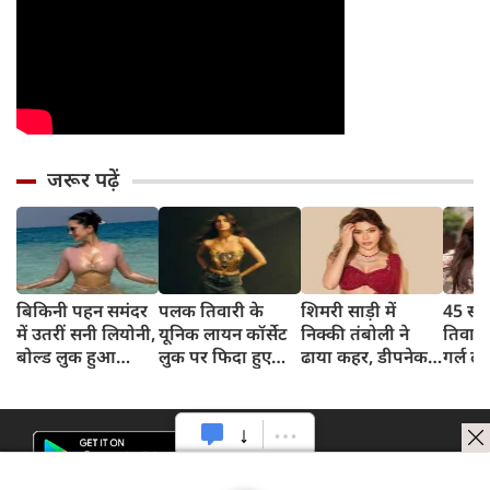
जरूर पढ़ें
बिकिनी पहन समंदर
पलक तिवारी के
शिमरी साड़ी में
45 साल
में उतरीं सनी लियोनी,
यूनिक लायन कॉर्सेट
निक्की तंबोली ने
तिवार
बोल्ड लुक हुआ
लुक पर फिदा हुए
ढाया कहर, डीपनेक
गर्ल ल
वायरल
फैंस, देखिए एक्ट्रेस
ब्लाउज पहन लगाया
अंदाज 
का बोल्ड अंदाज
बोल्डनेस का तड़का
का दि