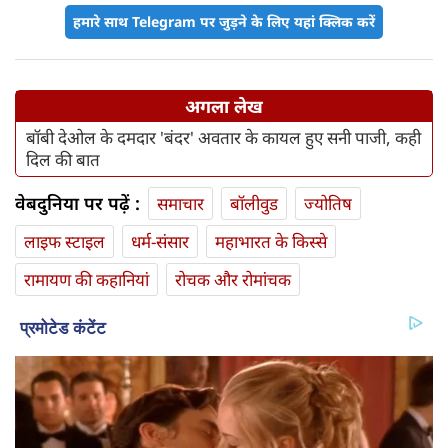
हमारे साथ Telegram पर जुड़ने के लिए यहां क्लिक करें
अगला लेख
बॉबी देओल के दमदार 'बंदर' अवतार के कायल हुए सनी पाजी, कही
दिल की बात
वेबदुनिया पर पढ़ें :
समाचार
बॉलीवुड
ज्योतिष
लाइफ स्‍टाइल
धर्म-संसार
महाभारत के किस्से
रामायण की कहानियां
रोचक और रोमांचक