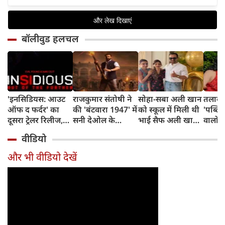
बॉलीवुड हलचल
'इनसिडियस: आउट
राजकुमार संतोषी ने
सोहा-सबा अली खान
तलाक 
ऑफ द फर्दर' का
की 'बंटवारा 1947' में
को स्कूल में मिली थी
'पब्लिस
दूसरा ट्रेलर रिलीज,
सनी देओल के
भाई सैफ अली खान
वालों 
अब तक का सबसे
किरदार की
और अमृता सिंह की
आकांक्
वीडियो
डरावना चैप्टर लेकर
सुपरहीरोज़ से तुलना,
शादी की खबर,
बोलीं-
लौट रही हॉरर
कही यह बात
बताया चौंकाने वाला
टूटी श
और भी वीडियो देखें
फ्रैंचाइजी
किस्सा
नहीं ब