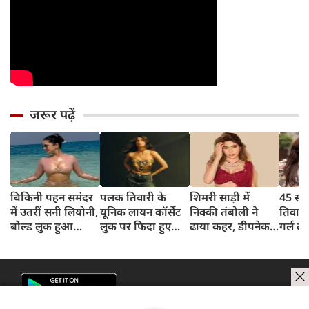
जरूर पढ़ें
बिकिनी पहन समंदर
पलक तिवारी के
शिमरी साड़ी में
45 साल
में उतरीं सनी लियोनी,
यूनिक लायन कॉर्सेट
निक्की तंबोली ने
तिवार
बोल्ड लुक हुआ
लुक पर फिदा हुए
ढाया कहर, डीपनेक
गर्ल ल
वायरल
फैंस, देखिए एक्ट्रेस
ब्लाउज पहन लगाया
अंदाज 
का बोल्ड अंदाज
बोल्डनेस का तड़का
का दि