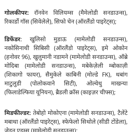
गोलकीपर:
रॉनवेन विलियम्स (मैमेलोडी सनडाउन्स),
रिकार्डो गॉस (सिवेलेले), सिफो चेन (ऑरलैंडो पाइरेट्स);
डिफेंडर
: खुलिसो मुडाऊ (मामेलोडी सनडाउन्स),
नकोसिनाथी सिबिसी (ऑरलैंडो पाइरेट्स), इमे ओकोन
(हनोवर 96), खुलुमानी नडामने (मामेलोडी सनडाउन्स), ऑब्रे
मोदिबा (मामेलोडी सनडाउन्स), मबेकेज़ेली म्बोकाज़ी
(शिकागो फायर), सैमुकेले काबिनी (मोल्डे FK), थबांग
माटुलुडी (पोलोकवाने सिटी), ओल्वेथु माखन्या
(फिलाडेल्फिया यूनियन), ब्रैडली क्रॉस (काइज़र चीफ्स);
मिडफील्डर:
तेबोहो मोकोएना (मामेलोडी सनडाउन्स), टैलेंटे
मबाथा (ऑरलैंडो पाइरेट्स), स्फेफेलो सिथोले (सीडी टोंडेला),
जेडन एडम्स (मामेलोडी सनडाउन्स);