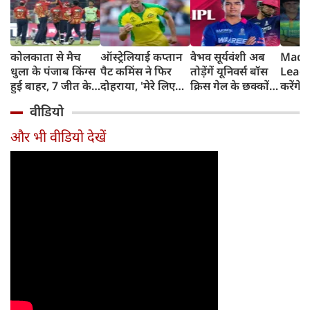
कोलकाता से मैच
ऑस्ट्रेलियाई कप्तान
वैभव सूर्यवंशी अब
Madh
धुला के पंजाब किंग्स
पैट कमिंस ने फिर
तोड़ेंगें यूनिवर्स बॉस
Leagu
हुई बाहर, 7 जीत के
दोहराया, 'मेरे लिए
क्रिस गेल के छक्कों
करेंगे
बाद 6 हार
देश पहले IPL बाद में'
का रिकॉर्ड
शामिल 
वीडियो
टीम में
और भी वीडियो देखें