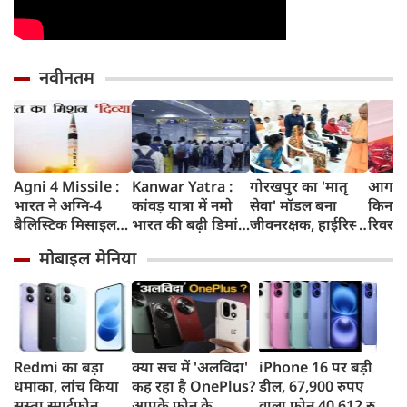
नवीनतम
Agni 4 Missile :
Kanwar Yatra :
गोरखपुर का 'मातृ
आगरा म
भारत ने अग्नि-4
कांवड़ यात्रा में नमो
सेवा' मॉडल बना
किनारे
बैलिस्टिक मिसाइल
भारत की बढ़ी डिमांड,
जीवनरक्षक, हाईरिस्क
रिवर फ्
का सफल परीक्षण
गाजियाबाद समेत
गर्भवती महिलाओं के
करोड़ 
मोबाइल मेनिया
किया, 4,000 KM
कई स्टेशनों पर 50%
इलाज से बची 77
करेगी 
तक मारक क्षमता
तक बढ़ी यात्रियों की
जिंदगियां
मिलेंग
संख्या
सुविधा
Redmi का बड़ा
क्या सच में 'अलविदा'
iPhone 16 पर बड़ी
धमाका, लांच किया
कह रहा है OnePlus?
डील, 67,900 रुपए
सस्ता स्मार्टफोन,
आपके फोन के
वाला फोन 40,612 रुपए