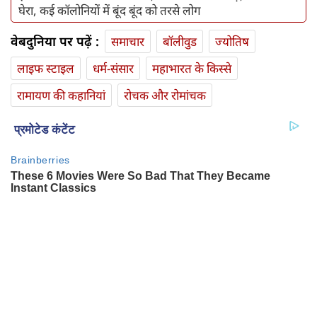
घेरा, कई कॉलोनियों में बूंद बूंद को तरसे लोग
वेबदुनिया पर पढ़ें :
समाचार
बॉलीवुड
ज्योतिष
लाइफ स्‍टाइल
धर्म-संसार
महाभारत के किस्से
रामायण की कहानियां
रोचक और रोमांचक