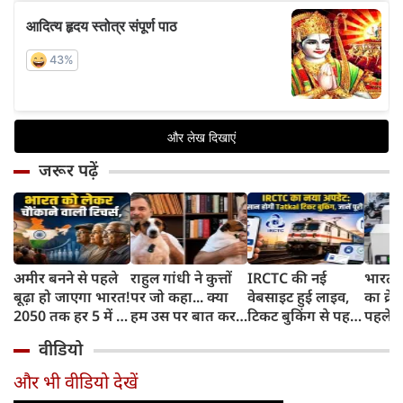
जरूर पढ़ें
अमीर बनने से पहले
राहुल गांधी ने कुत्तों
IRCTC की नई
भारत म
बूढ़ा हो जाएगा भारत!
पर जो कहा... क्या
वेबसाइट हुई लाइव,
का क्रे
2050 तक हर 5 में 1
हम उस पर बात कर
टिकट बुकिंग से पहले
पहले जा
भारतीय होगा 60
सकते हैं?
करना होगा ये जरूरी
वाहनों 
वीडियो
साल से ज्यादा उम्र का
काम, जानें पूरा
और इन
तरीका
और भी वीडियो देखें