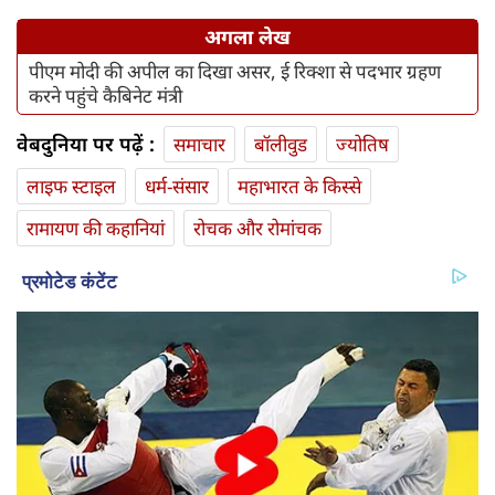
अगला लेख
पीएम मोदी की अपील का दिखा असर, ई रिक्शा से पदभार ग्रहण
करने पहुंचे कैबिनेट मंत्री
वेबदुनिया पर पढ़ें :
समाचार
बॉलीवुड
ज्योतिष
लाइफ स्‍टाइल
धर्म-संसार
महाभारत के किस्से
रामायण की कहानियां
रोचक और रोमांचक