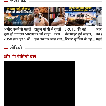
जरूर पढ़ें
अमीर बनने से पहले
राहुल गांधी ने कुत्तों
IRCTC की नई
भारत म
बूढ़ा हो जाएगा भारत!
पर जो कहा... क्या
वेबसाइट हुई लाइव,
का क्रे
2050 तक हर 5 में 1
हम उस पर बात कर
टिकट बुकिंग से पहले
पहले जा
भारतीय होगा 60
सकते हैं?
करना होगा ये जरूरी
वाहनों 
वीडियो
साल से ज्यादा उम्र का
काम, जानें पूरा
और इन
तरीका
और भी वीडियो देखें