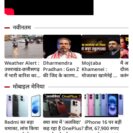
नवीनतम
Weather Alert :
Dharmendra
Mojtaba
मैं आज
उत्तराखंड-छत्तीसगढ़
Pradhan : Gen Z
Khamenei :
दौलत 
में भारी बारिश का
की जिद के कारण
मोजतबा खामेनेई की
करुंगा, 
ऑरेंज अलर्ट, दिल्ली
झेलनी पड़ी परेशानी,
किसी भी पल हो
फंसे हैं
मोबाइल मेनिया
में हल्की बारिश, जानें
ताकत को नहीं किया
सकती है मौत,
रील नशा
IMD का ताजा
जा सकता
इजराइली मीडिया के
गूंज में
अपडेट
नजरअंदाज, बोले पूर्व
दावे के बीच सामने
गांधी
शिक्षा मंत्री धर्मेंद्र
आया वीडियो, कैसी है
प्रधान
ईरान के सुप्रीम लीडर
की हालत
Redmi का बड़ा
क्या सच में 'अलविदा'
iPhone 16 पर बड़ी
धमाका, लांच किया
कह रहा है OnePlus?
डील, 67,900 रुपए