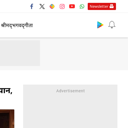
Newsletter
श्रीमद्‍भगवद्‍गीता
यान,