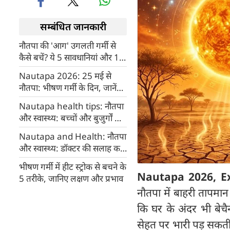
सम्बंधित जानकारी
नौतपा की 'आग' उगलती गर्मी से
कैसे बचें? ये 5 सावधानियां और 10
गोल्डन रूल्स बदल देंगे आपका
Nautapa 2026: 25 मई से
समर गेम!
नौतपा: भीषण गर्मी के दिन, जानें
महत्व, पर्यावरण और सेहत पर
Nautapa health tips: नौतपा
प्रभाव
और स्वास्थ्य: बच्चों और बुजुर्गों के
लिए विशेष सावधानियां
Nautapa and Health: नौतपा
और स्वास्थ्य: डॉक्टर की सलाह कब
है जरूरी?
भीषण गर्मी में हीट स्ट्रोक से बचने के
Nautapa 2026, E
5 तरीके, जानिए लक्षण और प्रभाव
नौतपा में बाहरी तापमान
कि घर के अंदर भी बेचै
सेहत पर भारी पड़ सकती