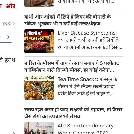
से कार्य करने के लिए ऊर्जा की
क्या है, हिस्टामिन की क्या भूमिका
पा और
आवश्यकता होती है और इस ऊर्जा
होती है और खुजली से राहत पाने के
का प्रमुख स्रोत ग्लूकोज यानी ब्लड
हाथों और आंखों में छिपे हैं लिवर की बीमारी के
प्रभावी घरेलू व चिकित्सीय उपाय।
शुगर है। जब शरीर में ब्लड शुगर का
संकेत! भूलकर भी न करें इन्हें नजरअंदाज
स्तर सामान्य से कम हो जाता है, तो
Liver Disease Symptoms:
इस स्थिति को हाइपोग्लाइसीमिया
क्या आपने कभी अपनी हथेलियों के
(Hypoglycemia) कहा जाता है।
रंग या अपनी आंखों के सफेद हिस्से
ब्लड शुगर कम होने पर शरीर तुरंत
(स्केलेरा) पर बारीकी से गौर किया है?
संकेत देना शुरू कर देता है।
ी हेल्थ
अक्सर हम हलकी लालिमा या आंखों
बारिश के मौसम में चाय के साथ बनाएं ये 5 परफेक्ट
के पीलेपन को थकान समझकर टाल
कॉम्बिनेशन वाले क्रिस्पी स्नैक्स, हर कोई करेगा
देते हैं। लेकिन शरीर के ये छोटे-छोटे
तारीफ
Tea Time Snacks: मानसून के
बदलाव असल में एक बहुत बड़ी
मौसम में ऐसे स्नैक्स सबसे ज्यादा
चेतावनी हो सकते हैं।
पसंद किए जाते हैं जो बाहर से
कुरकुरे, अंदर से नरम और स्वाद में
लाजवाब हों। यहां आपके लिये प्रस्तुत
समय रहते अगर हो जाए लक्षणों की पहचान, तो कैंसर
हैं पकौड़ों से लेकर कॉर्न फ्रिटर्स तक
जैसे रोगों का उपचार भी संभव
के कई मसालेदार स्नैक्स की ऐसी
4th Bronchopulmonary
रेसिपीज, जिन्हें आप घर पर कम
World Congress 2026: