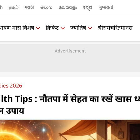
sh
தமிழ்
मराठी
తెలుగు
മലയാളം
ಕನ್ನಡ
ગુજરાતી
श्रावण मास विशेष
क्रिकेट
ज्योतिष
श्रीरामचरितमानस
ies 2026
 Tips : नौतपा में सेहत का रखें खास ध्
न उपाय