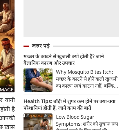
जरुर पढ़ें
मच्छर के काटने से खुजली क्यों होती है? जानें
वैज्ञानिक कारण और उपचार
Why Mosquito Bites Itch:
मच्छर के काटने से होने वाली खुजली
का कारण स्वयं काटना नहीं, बल्कि
मच्छर की लार के प्रति शरीर की
र यानी
प्रतिरक्षा प्रतिक्रिया है। हिस्टामिन के
Health Tips: बॉड़ी में शुगर कम होने पर क्या-क्या
निकलने से त्वचा पर लालिमा, सूजन
परेशानियां होती हैं, जानें काम की बातें
होती है
और खुजली होती है। यहां जानिए
Low Blood Sugar
ी आपकी
मच्छर के काटने से खुजली क्यों होती
Symptoms: शरीर को सुचारू रूप
कुछ खास
है, इसके पीछे का वैज्ञानिक कारण