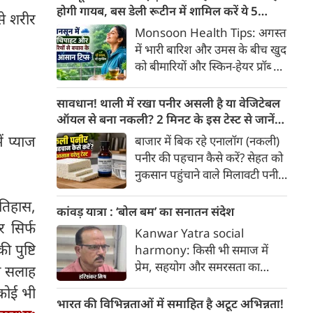
खाद्य पदार्थों में पाए जाने वाले
होगी गायब, बस डेली रूटीन में शामिल करें ये 5
से शरीर
प्राकृतिक बायोएक्टिव तत्व
लाइफस्टाइल टिप्स
Monsoon Health Tips: अगस्त
'एंथोसायनिन' का अधिक सेवन स्वस्थ
में भारी बारिश और उमस के बीच खुद
व्यक्तियों में हृदय और मेटाबॉलिक
को बीमारियों और स्किन-हेयर प्रॉब्लम
स्वास्थ्य को बेहतर बनाने में मददगार
से कैसे बचाएं? जानिए एक्सपर्ट्स के
साबित हो सकता है।
बताएं 5 बेस्ट मानसून लाइफस्टाइल
सावधान! थाली में रखा पनीर असली है या वेजिटेबल
हैक्स।
ऑयल से बना नकली? 2 मिनट के इस टेस्ट से जानें
सच्चाई
ं प्याज
बाजार में बिक रहे एनालॉग (नकली)
पनीर की पहचान कैसे करें? सेहत को
।
नुकसान पहुंचाने वाले मिलावटी पनीर
को परखने के 5 आसान घरेलू तरीके
इतिहास,
यहां जानें।
कांवड़ यात्रा : ‘बोल बम’ का सनातन संदेश
र सिर्फ
Kanwar Yatra social
 पुष्टि
harmony: किसी भी समाज में
प्रेम, सहयोग और समरसता का
की सलाह
वातावरण तब स्वतः निर्मित होता है,
 कोई भी
जब व्यक्ति अपने अहंकार का त्याग
भारत की विभिन्नताओं में समाहित है अटूट अभिन्नता!