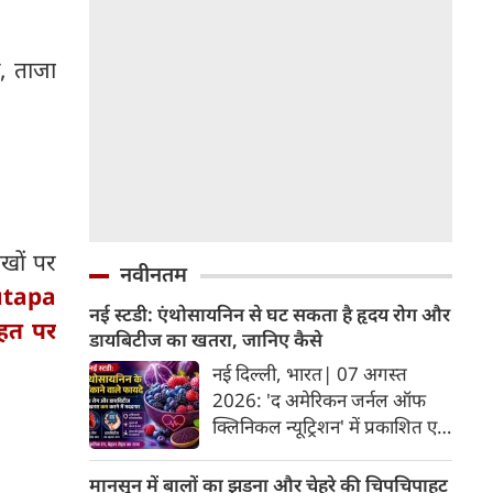
ा, ताजा
ंखों पर
नवीनतम
tapa
नई स्टडी: एंथोसायनिन से घट सकता है हृदय रोग और
ेहत पर
डायबिटीज का खतरा, जानिए कैसे
नई दिल्ली, भारत| 07 अगस्त
2026: 'द अमेरिकन जर्नल ऑफ
क्लिनिकल न्यूट्रिशन' में प्रकाशित एक
नए अध्ययन और मेटा-एनालिसिस के
अनुसार, लाल, नीले और बैंगनी रंग के
मानसून में बालों का झड़ना और चेहरे की चिपचिपाहट