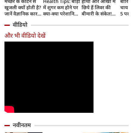
मच्छर के काटने से
Health Tips: बॉड़ी
हाथों और आंखों में
बारिश 
खुजली क्यों होती है?
में शुगर कम होने पर
छिपे हैं लिवर की
चाय के
जानें वैज्ञानिक कारण
क्या-क्या परेशानियां
बीमारी के संकेत!
5 परफे
और उपचार
होती हैं, जानें काम की
भूलकर भी न करें इन्हें
कॉम्बि
वीडियो
बातें
नजरअंदाज
क्रिस्पी
कोई क
और भी वीडियो देखें
नवीनतम