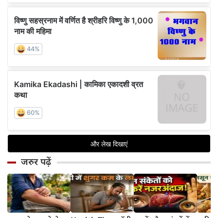
जरुर पढ़ें