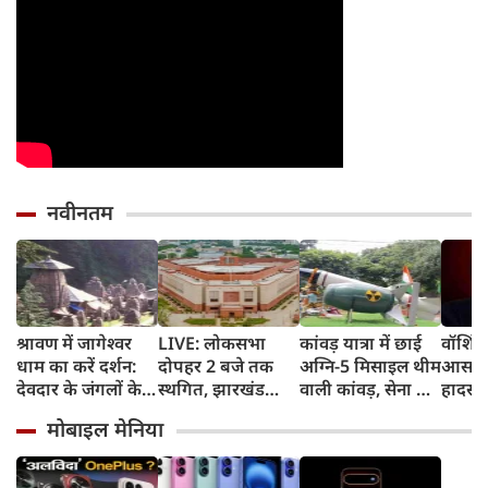
नवीनतम
श्रावण में जागेश्वर
LIVE: लोकसभा
कांवड़ यात्रा में छाई
वॉशिंग
धाम का करें दर्शन:
दोपहर 2 बजे तक
अग्नि-5 मिसाइल थीम
आसमान 
देवदार के जंगलों के
स्थगित, झारखंड
वाली कांवड़, सेना के
हादसा ट
बीच बसे 224 प्राचीन
विधानसभा में भी
सम्मान में शिवभक्तों
मरीन व
मोबाइल मेनिया
शिव मंदिर, क्या बोले
बवाल
की अनोखी प्रस्तुति
के बेह
सीएम धामी?
बनी आकर्षण का केंद्र
यात्री 
शुरू