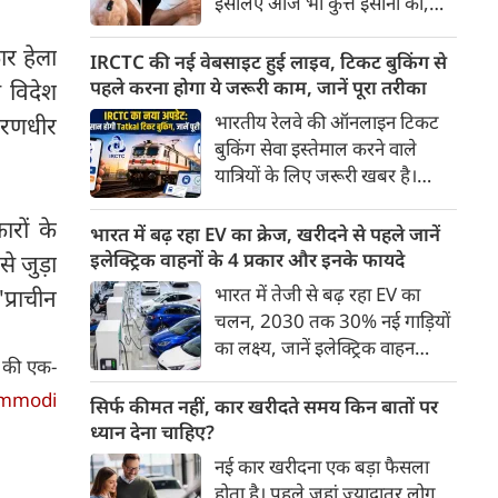
इसलिए आज भी कुत्ते इंसानों को,
पहुंच रहा है।
इंसानों से बेहतर समझते हैं। जब हम
कार हेला
भू-राजनीति से लेकर कृत्रिम
IRCTC की नई वेबसाइट हुई लाइव, टिकट बुकिंग से
बुद्धिमत्ता, जलवायु परिवर्तन से लेकर
पहले करना होगा ये जरूरी काम, जानें पूरा तरीका
 विदेश
क्रिकेट तक हर विषय पर बहस कर
भारतीय रेलवे की ऑनलाइन टिकट
ा रणधीर
सकते हैं, तो उस जीव पर भी एक
बुकिंग सेवा इस्तेमाल करने वाले
गंभीर चर्चा बनती है जिसने किसी भी
यात्रियों के लिए जरूरी खबर है।
सभ्यता से पहले इंसान का साथ चुना
IRCTC ने अपनी नई टिकट बुकिंग
था। दुर्भाग्य यह है कि आज कुत्तों के
ारों के
वेबसाइट का बीटा वर्जन लॉन्च कर
भारत में बढ़ रहा EV का क्रेज, खरीदने से पहले जानें
बारे में हमारी राय पशु-चिकित्सकों,
दिया है। करीब 24 साल पुराने
इलेक्ट्रिक वाहनों के 4 प्रकार और इनके फायदे
े जुड़ा
व्यवहार वैज्ञानिकों या विशेषज्ञों से
इंटरफेस के बाद वेबसाइट को नए
भारत में तेजी से बढ़ रहा EV का
प्राचीन
कम... और व्हाट्सऐप यूनिवर्सिटी से
डिजाइन और कई नए फीचर्स के साथ
चलन, 2030 तक 30% नई गाड़ियों
ज़्यादा बनती है।
अपडेट किया गया है।
का लक्ष्य, जानें इलेक्ट्रिक वाहन
ा की एक-
कितने प्रकार के होते हैं और क्या है
mmodi
200 अरब रुपए का मौका
सिर्फ कीमत नहीं, कार खरीदते समय किन बातों पर
ध्यान देना चाहिए?
नई कार खरीदना एक बड़ा फैसला
होता है। पहले जहां ज़्यादातर लोग