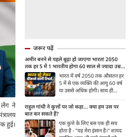
जरूर पढ़ें
अमीर बनने से पहले बूढ़ा हो जाएगा भारत! 2050
तक हर 5 में 1 भारतीय होगा 60 साल से ज्यादा उम्र
का
भारत में वर्ष 2050 तक औसतन हर
5 में से एक व्यक्ति की आयु 60 वर्ष
या उससे अधिक होगी। साथ ही
लगभग 10 में से 7 बुजुर्ग ग्रामीण
लेंग ने
भारत में रहेंगे। ‘ट्रांसफॉर्म रूरल
राहुल गांधी ने कुत्तों पर जो कहा... क्या हम उस पर
इंडिया’ (टीआरआई) की रिचर्स के
बात कर सकते हैं?
त्रालय
अनुसार भारत विकसित देशों के
एक कुत्ते के लिए बस एक ही सच
ंक हुई।
विपरीत समृद्ध बनने से पहले ही वृद्ध
होता है - "यह मेरा इंसान है।" शायद
होती आबादी वाले देश की श्रेणी में