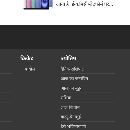
आया है। ई-कॉमर्स प्लेटफॉर्म पर
iPhone 16 के 128GB मॉडल की
कीमत सीधे डिस्काउंट के बाद
67,900 रुपए हो गई है। वहीं, अगर
ग्राहक एक्सचेंज ऑफर और चुनिंदा
बैंक कार्ड के डिस्काउंट का फायदा
उठाते हैं, तो इस फोन को प्रभावी तौर
पर सिर्फ 40,612 रुप में खरीदा जा
क्रिकेट
ज्योतिष
सकता है।
अन्य खेल
दैनिक राशिफल
आज का जन्मदिन
आज का मुहूर्त
राशियां
लाल किताब
वास्तु-फेंगशुई
टैरो भविष्यवाणी