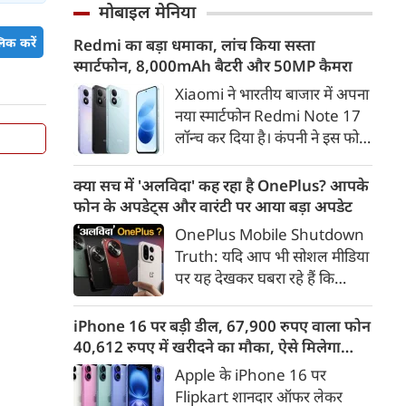
भारत में रहेंगे। ‘ट्रांसफॉर्म रूरल
मोबाइल मेनिया
संवाद साधा।
इंडिया’ (टीआरआई) की रिचर्स के
िक करें
Redmi का बड़ा धमाका, लांच किया सस्ता
अनुसार भारत विकसित देशों के
स्मार्टफोन, 8,000mAh बैटरी और 50MP कैमरा
विपरीत समृद्ध बनने से पहले ही वृद्ध
होती आबादी वाले देश की श्रेणी में
Xiaomi ने भारतीय बाजार में अपना
पहुंच रहा है।
नया स्मार्टफोन Redmi Note 17
लॉन्च कर दिया है। कंपनी ने इस फोन
को TrueColour AMOLED
डिस्प्ले, 8,000mAh की बड़ी बैटरी
क्या सच में 'अलविदा' कह रहा है OnePlus? आपके
और Qualcomm Snapdragon
फोन के अपडेट्स और वारंटी पर आया बड़ा अपडेट
चिपसेट के साथ पेश किया है। फोन में
OnePlus Mobile Shutdown
50MP का मेन कैमरा दिया गया है।
Truth: यदि आप भी सोशल मीडिया
इसके अलावा Redmi Note 17 में
पर यह देखकर घबरा रहे हैं कि
Corning Gorilla Glass 7i
"OnePlus मोबाइल बंद हो रहा है",
प्रोटेक्शन, IP65 रेटिंग और मजबूत
तो थोड़ा ठहरिए! टेक वर्ल्ड में किसी
iPhone 16 पर बड़ी डील, 67,900 रुपए वाला फोन
चेसिस जैसे फीचर्स मिलते हैं।
समय 'फ्लैगशिप किलर' के नाम से
40,612 रुपए में खरीदने का मौका, ऐसे मिलेगा
मशहूर इस ब्रांड को लेकर इंटरनेट पर
डिस्काउंट
Apple के iPhone 16 पर
लगातार कयासबाजी का दौर जारी है।
Flipkart शानदार ऑफर लेकर