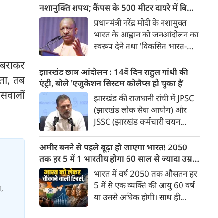
सड़कें पानी से लबालब हो गईं,
नशामुक्ति शपथ; कैंपस के 500 मीटर दायरे में बिक्री
जिसके चलते कई प्रमुख मार्गों पर
पर सख्ती
प्रधानमंत्री नरेंद्र मोदी के नशामुक्त
लंबा ट्रैफिक जाम लग गया। भारी
भारत के आह्वान को जनआंदोलन का
बारिश के कारण लोगों को अपने
स्वरूप देने तथा 'विकसित भारत-
गंतव्य तक पहुंचने में काफी परेशानी
विकसित उत्तर प्रदेश' के संकल्प को
 घबराकर
का सामना करना पड़ा।
साकार करने के उद्देश्य से योगी
झारखंड छात्र आंदोलन : 14वें दिन राहुल गांधी की
ोता, तब
सरकार सभी उच्च शिक्षण संस्थानों में
एंट्री, बोले 'एजुकेशन सिस्टम कोलैप्स हो चुका है'
व्यापक नशामुक्ति अभियान
 सवालों
झारखंड की राजधानी रांची में JPSC
चलाएगी। विधानसभा परिसर में उच्च
(झारखंड लोक सेवा आयोग) और
शिक्षा मंत्री योगेंद्र उपाध्याय की
JSSC (झारखंड कर्मचारी चयन
अध्यक्षता में प्रदेश के सभी राजकीय
आयोग) की परीक्षाओं में कथित
विश्वविद्यालयों के कुलसचिवों एवं
धांधली, पेपर लीक और परीक्षा
अमीर बनने से पहले बूढ़ा हो जाएगा भारत! 2050
परीक्षा नियंत्रकों की महत्वपूर्ण बैठक
माफियाओं के खिलाफ छात्रों का
तक हर 5 में 1 भारतीय होगा 60 साल से ज्यादा उम्र
आयोजित की गई।
विरोध प्रदर्शन उग्र रूप ले चुका है।
का
भारत में वर्ष 2050 तक औसतन हर
आंदोलन के 14वें दिन इस मामले में
5 में से एक व्यक्ति की आयु 60 वर्ष
स,
उस वक्त बड़ा मोड़ आया जब
या उससे अधिक होगी। साथ ही
लोकसभा में विपक्ष के नेता राहुल
लगभग 10 में से 7 बुजुर्ग ग्रामीण
गांधी ने सीधे आंदोलनकारी छात्रों से