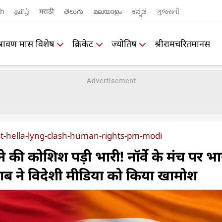
sh
தமிழ்
मराठी
తెలుగు
മലയാളം
ಕನ್ನಡ
ગુજરાતી
श्रावण मास विशेष
क्रिकेट
ज्योतिष
श्रीरामचरितमानस
t-hella-lyng-clash-human-rights-pm-modi
े की कोशिश पड़ी भारी! नॉर्वे के मंच पर भ
 ने विदेशी मीडिया को किया खामोश