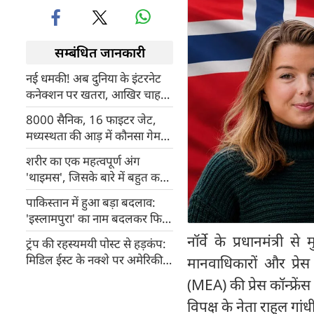
सम्बंधित जानकारी
नई धमकी! अब दुनिया के इंटरनेट
कनेक्शन पर खतरा, आखिर चाहता
क्या है ईरान
8000 सैनिक, 16 फाइटर जेट,
मध्यस्थता की आड़ में कौनसा गेम
खेल रहा Pakistan? US और
शरीर का एक महत्वपूर्ण अंग
ईरान के साथ विश्वासघात
'थाइमस', जिसके बारे में बहुत कम
लोग जानते हैं, यह क्यों खास है
पाकिस्तान में हुआ बड़ा बदलाव:
हमारी सेहत के लिए
'इस्लामपुरा' का नाम बदलकर फिर
रखा 'कृष्णनगर', इन 9 जगहों को
नॉर्वे के प्रधानमंत्री 
ट्रंप की रहस्यमयी पोस्ट से हड़कंप:
मिली पुरानी पहचान
मिडिल ईस्ट के नक्शे पर अमेरिकी
मानवाधिकारों और प्रेस
झंडा और ईरान पर लाल तीर, क्या
(MEA) की प्रेस कॉन्फ्र
होने वाला है बड़ा एक्शन?
विपक्ष के नेता राहुल गां