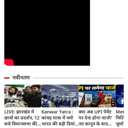
वरना पछताएंगे
तो हो जाएंगे हैरान
नवीनतम
LIVE: झारखंड में
Kanwar Yatra :
क्या अब UPI पेमेंट
Meta 
छात्रों का प्रदर्शन, 12
कांवड़ यात्रा में नमो
पर देना होगा चार्ज?
मिलिय
बजे विधानसभा की
भारत की बढ़ी डिमांड,
नए कानून के बाद
जुर्मान