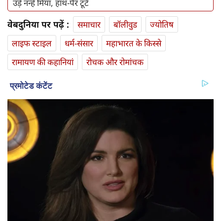
उड़े नन्हे मियां, हाथ-पैर टूटे
वेबदुनिया पर पढ़ें :
समाचार
बॉलीवुड
ज्योतिष
लाइफ स्‍टाइल
धर्म-संसार
महाभारत के किस्से
रामायण की कहानियां
रोचक और रोमांचक