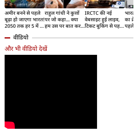
अमीर बनने से पहले
राहुल गांधी ने कुत्तों
IRCTC की नई
भारत म
बूढ़ा हो जाएगा भारत!
पर जो कहा... क्या
वेबसाइट हुई लाइव,
का क्रे
2050 तक हर 5 में 1
हम उस पर बात कर
टिकट बुकिंग से पहले
पहले जा
भारतीय होगा 60
सकते हैं?
करना होगा ये जरूरी
वाहनों 
वीडियो
साल से ज्यादा उम्र का
काम, जानें पूरा
और इन
तरीका
और भी वीडियो देखें