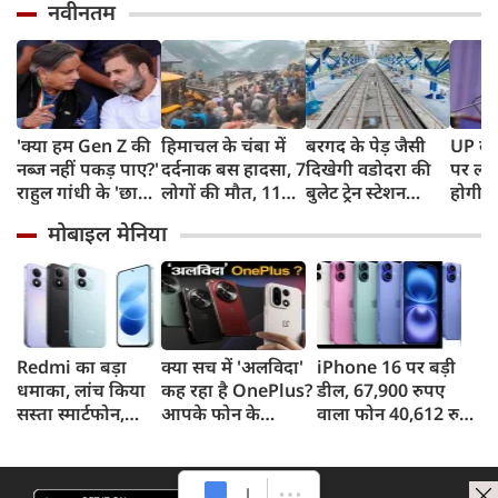
नवीनतम
'क्या हम Gen Z की
हिमाचल के चंबा में
बरगद के पेड़ जैसी
UP के क
नब्ज नहीं पकड़ पाए?'
दर्दनाक बस हादसा, 7
दिखेगी वडोदरा की
पर लगे
राहुल गांधी के 'छात्रों
लोगों की मौत, 11
बुलेट ट्रेन स्टेशन
होगी न
की गूंज' पर शशि
घायल
बिल्डिंग, एयरपोर्ट
शपथ; 
मोबाइल मेनिया
थरूर का बड़ा बयान
जैसी सुविधाएं देख रह
मीटर दा
जाएंगे दंग
पर सख्
Redmi का बड़ा
क्या सच में 'अलविदा'
iPhone 16 पर बड़ी
धमाका, लांच किया
कह रहा है OnePlus?
डील, 67,900 रुपए
सस्ता स्मार्टफोन,
आपके फोन के
वाला फोन 40,612 रुपए
8,000mAh बैटरी
अपडेट्स और वारंटी पर
में खरीदने का मौका, ऐसे
और 50MP कैमरा
आया बड़ा अपडेट
मिलेगा डिस्काउंट