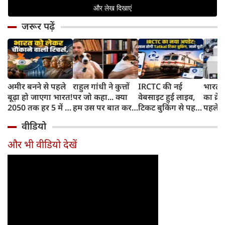
जरूर पढ़ें
अमीर बनने से पहले
राहुल गांधी ने कुत्तों
IRCTC की नई
भारत म
बूढ़ा हो जाएगा भारत!
पर जो कहा... क्या
वेबसाइट हुई लाइव,
का क्रे
2050 तक हर 5 में 1
हम उस पर बात कर
टिकट बुकिंग से पहले
पहले जा
भारतीय होगा 60
सकते हैं?
करना होगा ये जरूरी
वाहनों 
वीडियो
साल से ज्यादा उम्र का
काम, जानें पूरा
और इन
तरीका
और भी वीडियो देखें