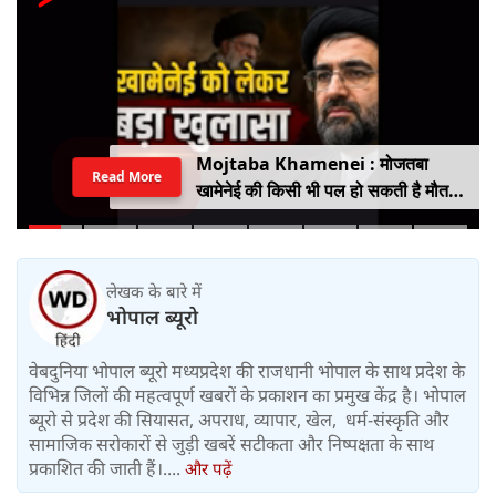
Mojtaba Khamenei : मोजतबा
Read More
खामेनेई की किसी भी पल हो सकती है मौत,
इजराइली मीडिया के दावे के बीच सामने आया
वीडियो, कैसी है ईरान के सुप्रीम लीडर की
हालत
लेखक के बारे में
भोपाल ब्यूरो
वेबदुनिया भोपाल ब्यूरो मध्यप्रदेश की राजधानी भोपाल के साथ प्रदेश के
विभिन्न जिलों की महत्वपूर्ण खबरों के प्रकाशन का प्रमुख केंद्र है। भोपाल
ब्यूरो से प्रदेश की सियासत, अपराध, व्यापार, खेल, धर्म-संस्कृति और
सामाजिक सरोकारों से जुड़ी खबरें सटीकता और निष्पक्षता के साथ
प्रकाशित की जाती हैं।....
और पढ़ें