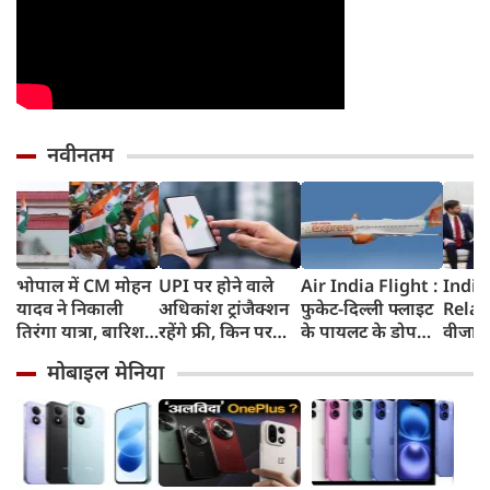
नवीनतम
भोपाल में CM मोहन
UPI पर होने वाले
Air India Flight :
India
यादव ने निकाली
अधिकांश ट्रांजैक्शन
फुकेट-दिल्ली फ्लाइट
Relat
तिरंगा यात्रा, बारिश
रहेंगे फ्री, किन पर
के पायलट के डोप
वीजा 
में भी सैकड़ों युवाओं
लगेगा टैक्स, सरकार
टेस्ट पर एयर इंडिया ने
इमिग्रे
मोबाइल मेनिया
ने दिखाया देशभक्ति
ने दिया बड़ा अपडेट
कहा- रिपोर्ट नहीं
अलावा
का जज्बा
मिली, टिप्पणी की
अमेरिक
स्थिति में नहीं
जेडी वें
की चर्च