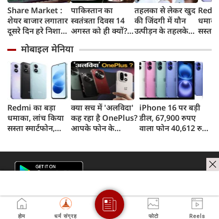
Share Market :
पाकिस्तान का
तहलका से लेकर खुद
Redmi
शेयर बाजार लगातार
स्वतंत्रता दिवस 14
की जिंदगी में यौन
धमाका
दूसरे दिन हरे निशान
अगस्त को ही क्यों?
उत्पीड़न के तहलके
सस्ता स
में बंद, सेंसेक्स 374
जानिए भारत में इस
तक, आखिर कौन हैं
8,000
मोबाइल मेनिया
अंक चढ़ा, निफ्टी
दिन कहां मनाया
तरुण तेजपाल?
और 50
24,600 के पार
जाता है खास समारोह
Redmi का बड़ा
क्या सच में 'अलविदा'
iPhone 16 पर बड़ी
धमाका, लांच किया
कह रहा है OnePlus?
डील, 67,900 रुपए
सस्ता स्मार्टफोन,
आपके फोन के
वाला फोन 40,612 रुपए
8,000mAh बैटरी
अपडेट्स और वारंटी पर
में खरीदने का मौका, ऐसे
और 50MP कैमरा
आया बड़ा अपडेट
मिलेगा डिस्काउंट
होम
धर्म संग्रह
फोटो
Reels