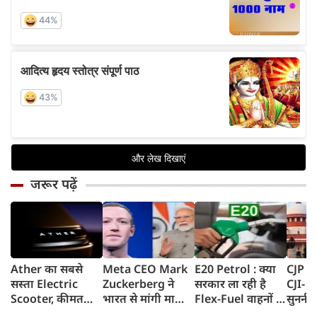
जरूर पढ़ें
Ather का सबसे
Meta CEO Mark
E20 Petrol : क्या
CJP प्र
सस्ता Electric
Zuckerberg ने
सरकार ला रही है
CJI- य
Scooter, कीमत
भारत से मांगी माफी,
Flex-Fuel वाहनों के
सुननी 
सुनकर रह जाएंगे
5-6 घंटे तक
लिए नई पॉलिसी?
का जवा