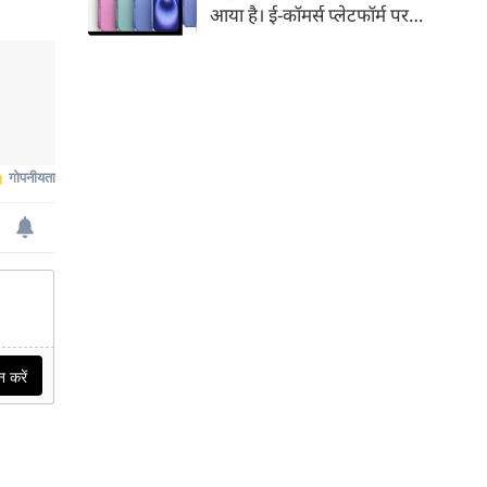
आया है। ई-कॉमर्स प्लेटफॉर्म पर
iPhone 16 के 128GB मॉडल की
कीमत सीधे डिस्काउंट के बाद
67,900 रुपए हो गई है। वहीं, अगर
ग्राहक एक्सचेंज ऑफर और चुनिंदा
बैंक कार्ड के डिस्काउंट का फायदा
उठाते हैं, तो इस फोन को प्रभावी तौर
पर सिर्फ 40,612 रुप में खरीदा जा
सकता है।