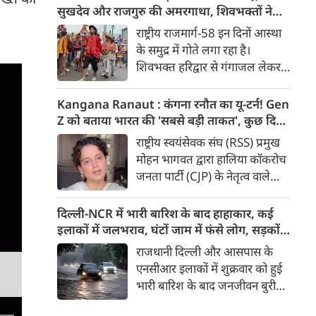
मुद्दा’ बताते हुए आरोप लगाया कि
सुखदेव और राजगुरु की अमरगाथा, शिवभक्तों ने
इसके इस्तेमाल से वाहनों को नुकसान
अनोखे अंदाज में दी श्रद्धांजलि
राष्ट्रीय राजमार्ग-58 इन दिनों आस्था
हो रहा है और इसका आर्थिक बोझ
के समुद्र में गोते लगा रहा है।
आम उपभोक्ताओं पर पड़ रहा है।
शिवभक्त हरिद्वार से गंगाजल लेकर
अपने-अपने गंतव्य की तरफ बढ़ रहे
है। लाखों शिवभक्तों के बीच रंग-
Kangana Ranaut : कंगना रनौत का यू-टर्न! Gen
बिरंगी और आकर्षक कांवड़ें हर किसी
Z को बताया भारत की 'सबसे बड़ी ताकत', कुछ दिन
का ध्यान बरबस अपनी ओर खींच रही
पहले प्रदर्शनकारियों को कहा था 'जेनरेशन गटर'
राष्ट्रीय स्वयंसेवक संघ (RSS) प्रमुख
हैं। लेकिन ऐसे में जब शिव चौक से
मोहन भागवत द्वारा हालिया कॉकरोच
एक गुजरी कांवड़ ने लोगों के दिलों को
जनता पार्टी (CJP) के नेतृत्व वाले
गहराई तक छू लिया। यह केवल
प्रदर्शनों में Gen Z की भूमिका को
कांवड़ नहीं थी, बल्कि देश की
समर्थन दिए जाने के एक दिन बाद
दिल्ली-NCR में भारी बारिश के बाद हाहाकार, कई
आजादी के अमर सेनानियों को
बीजेपी सांसद और अभिनेत्री कंगना
इलाकों में जलभराव, घंटों जाम में फंसे लोग, सड़कों
समर्पित एक चलती-फिरती श्रद्धांजलि
रनौत ने अपने पहले के बयान पर
पर भरा कमर तक पानी
राजधानी दिल्ली और आसपास के
थी।
सफाई दी। उन्होंने अब Gen Z को
एनसीआर इलाकों में शुक्रवार को हुई
भारत की ‘सबसे बड़ी ताकत’ बताया
भारी बारिश के बाद जनजीवन बुरी
है। कंगना ने कहा कि कुछ लोगों के
तरह प्रभावित हुआ। दिल्ली, नोएडा
व्यवहार के आधार पर पूरी पीढ़ी को