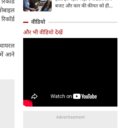
िकॉर्ड
बजट और कार की कीमत को ही
 मोबाइल
सबसे अहम मानते थे, वहीं आज
िकॉर्ड
खरीदार कई दूसरे पहलुओं पर भी
वीडियो
ध्यान देते हैं। आइए जानते हैं कि कार
और भी वीडियो देखें
खरीदते समय किन बातों पर ध्यान
देना चाहिए।
े वायरल
में आने