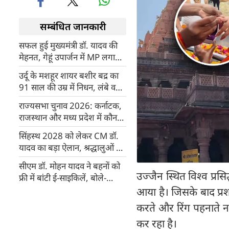
सम्बंधित जानकारी
सफल हुई मुख्यमंत्री डॉ. यादव की
मेहनत, गेहूं उपार्जन में MP लगातार
बना रहा रिकॉर्ड
उर्दू के मशहूर शायर बशीर बद्र का
91 साल की उम्र में निधन, लंबे वक्त
से थे बीमार
राज्यसभा चुनाव 2026: कर्नाटक,
राजस्थान और मध्य प्रदेश में कौन
कितनी सीटें जीत सकता है?
सिंहस्थ 2028 को लेकर CM डॉ.
यादव का बड़ा ऐलान, श्रद्धालुओं को
मिलेगा मां शिप्रा के जल से स्नान का
सीएम डॉ. मोहन यादव ने बहनों को
पुण्य लाभ
उज्जैन स्थित विश्व प्र
फ्री में बांटी ई-साइकिलें, बोले-
वैश्विक संकट में दौर में ईवी सबसे
आया है। जिसके बाद प्
अच्छा विकल्प
करते और रिंग पहनाते 
कर रहा है।