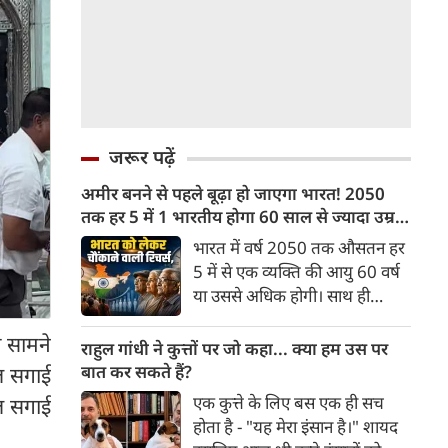
जरूर पढ़ें
अमीर बनने से पहले बूढ़ा हो जाएगा भारत! 2050
तक हर 5 में 1 भारतीय होगा 60 साल से ज्यादा उम्र
का
भारत में वर्ष 2050 तक औसतन हर
5 में से एक व्यक्ति की आयु 60 वर्ष
या उससे अधिक होगी। साथ ही
लगभग 10 में से 7 बुजुर्ग ग्रामीण
ो सामने
भारत में रहेंगे। ‘ट्रांसफॉर्म रूरल
राहुल गांधी ने कुत्तों पर जो कहा... क्या हम उस पर
इंडिया’ (टीआरआई) की रिचर्स के
बात कर सकते हैं?
ल सगाई
अनुसार भारत विकसित देशों के
एक कुत्ते के लिए बस एक ही सच
ल सगाई
विपरीत समृद्ध बनने से पहले ही वृद्ध
होता है - "यह मेरा इंसान है।" शायद
होती आबादी वाले देश की श्रेणी में