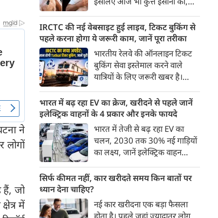
इसलिए आज भी कुत्ते इंसानों को,
पहुंच रहा है।
इंसानों से बेहतर समझते हैं। जब हम
भू-राजनीति से लेकर कृत्रिम
IRCTC की नई वेबसाइट हुई लाइव, टिकट बुकिंग से
बुद्धिमत्ता, जलवायु परिवर्तन से लेकर
पहले करना होगा ये जरूरी काम, जानें पूरा तरीका
क्रिकेट तक हर विषय पर बहस कर
भारतीय रेलवे की ऑनलाइन टिकट
सकते हैं, तो उस जीव पर भी एक
बुकिंग सेवा इस्तेमाल करने वाले
गंभीर चर्चा बनती है जिसने किसी भी
यात्रियों के लिए जरूरी खबर है।
सभ्यता से पहले इंसान का साथ चुना
IRCTC ने अपनी नई टिकट बुकिंग
था। दुर्भाग्य यह है कि आज कुत्तों के
वेबसाइट का बीटा वर्जन लॉन्च कर
भारत में बढ़ रहा EV का क्रेज, खरीदने से पहले जानें
बारे में हमारी राय पशु-चिकित्सकों,
दिया है। करीब 24 साल पुराने
इलेक्ट्रिक वाहनों के 4 प्रकार और इनके फायदे
व्यवहार वैज्ञानिकों या विशेषज्ञों से
इंटरफेस के बाद वेबसाइट को नए
घटना ने
भारत में तेजी से बढ़ रहा EV का
कम... और व्हाट्सऐप यूनिवर्सिटी से
डिजाइन और कई नए फीचर्स के साथ
चलन, 2030 तक 30% नई गाड़ियों
ज़्यादा बनती है।
र लोगों
अपडेट किया गया है।
का लक्ष्य, जानें इलेक्ट्रिक वाहन
कितने प्रकार के होते हैं और क्या है
200 अरब रुपए का मौका
सिर्फ कीमत नहीं, कार खरीदते समय किन बातों पर
हैं, जो
ध्यान देना चाहिए?
ेत्र में
नई कार खरीदना एक बड़ा फैसला
होता है। पहले जहां ज़्यादातर लोग