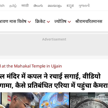
ish
தமிழ்
मराठी
తెలుగు
മലയാളം
ಕನ್ನಡ
ગુજરાતી
श्रावण मास विशेष
क्रिकेट
ज्योतिष
श्रीरामचरितमानस
 at the Mahakal Temple in Ujjain
ाल मंदिर में कपल ने रचाई सगाई, वीडियो
ामा, कैसे प्रतिबंधित एरिया में पहुंचा कैमरा