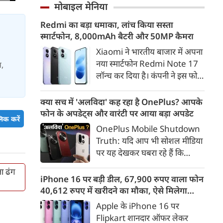
और गाजियाबाद के कई इलाकों में
मोबाइल मेनिया
गलत ठहराना उचित नहीं है। उन्होंने
सड़कें पानी से लबालब हो गईं,
कहा कि Gen Z सरकार का हिस्सा है
Redmi का बड़ा धमाका, लांच किया सस्ता
जिसके चलते कई प्रमुख मार्गों पर
और इसी पीढ़ी के जनादेश की वजह
स्मार्टफोन, 8,000mAh बैटरी और 50MP कैमरा
लंबा ट्रैफिक जाम लग गया। भारी
से मौजूदा सरकार लंबे समय से सत्ता
बारिश के कारण लोगों को अपने
Xiaomi ने भारतीय बाजार में अपना
में है।
गंतव्य तक पहुंचने में काफी परेशानी
नया स्मार्टफोन Redmi Note 17
स,
का सामना करना पड़ा।
लॉन्च कर दिया है। कंपनी ने इस फोन
को TrueColour AMOLED
डिस्प्ले, 8,000mAh की बड़ी बैटरी
क्या सच में 'अलविदा' कह रहा है OnePlus? आपके
और Qualcomm Snapdragon
फोन के अपडेट्स और वारंटी पर आया बड़ा अपडेट
िक करें
चिपसेट के साथ पेश किया है। फोन में
OnePlus Mobile Shutdown
50MP का मेन कैमरा दिया गया है।
Truth: यदि आप भी सोशल मीडिया
इसके अलावा Redmi Note 17 में
पर यह देखकर घबरा रहे हैं कि
Corning Gorilla Glass 7i
"OnePlus मोबाइल बंद हो रहा है",
प्रोटेक्शन, IP65 रेटिंग और मजबूत
षा ढंग
तो थोड़ा ठहरिए! टेक वर्ल्ड में किसी
iPhone 16 पर बड़ी डील, 67,900 रुपए वाला फोन
चेसिस जैसे फीचर्स मिलते हैं।
समय 'फ्लैगशिप किलर' के नाम से
40,612 रुपए में खरीदने का मौका, ऐसे मिलेगा
मशहूर इस ब्रांड को लेकर इंटरनेट पर
डिस्काउंट
Apple के iPhone 16 पर
लगातार कयासबाजी का दौर जारी है।
Flipkart शानदार ऑफर लेकर