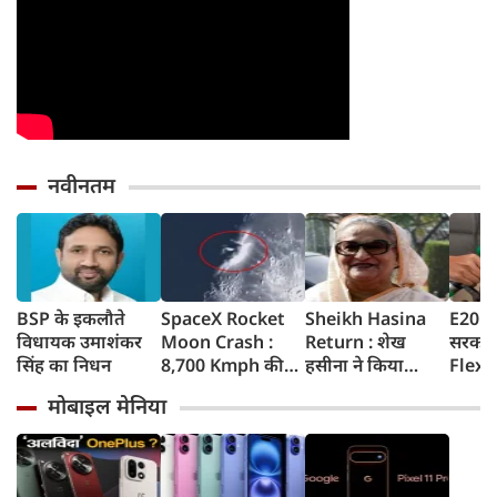
नवीनतम
BSP के इकलौते
SpaceX Rocket
Sheikh Hasina
E20 Pe
विधायक उमाशंकर
Moon Crash :
Return : शेख
सरकार 
सिंह का निधन
8,700 Kmph की
हसीना ने किया
Flex-F
रफ्तार से चांद से
ऐलान- दिसंबर में
लिए न
मोबाइल मेनिया
टकराया SpaceX
बांग्लादेश लौटूंगी,
सरकार 
रॉकेट का हिस्सा,
बोलीं- गिरफ्तारी या
अपडेट
वैज्ञानिकों ने
मौत का भी डर नहीं,
टेलीस्कोप से रखी
भारत ने कार्यक्रम से