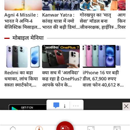
Agni 4 Missile :
Kanwar Yatra :
गोरखपुर का 'मातृ
आगरा म
भारत ने अग्नि-4
कांवड़ यात्रा में नमो
सेवा' मॉडल बना
किनारे
बैलिस्टिक मिसाइल
भारत की बढ़ी डिमांड,
जीवनरक्षक, हाईरिस्क
रिवर फ्
का सफल परीक्षण
गाजियाबाद समेत
गर्भवती महिलाओं के
करोड़ 
मोबाइल मेनिया
किया, 4,000 KM
कई स्टेशनों पर 50%
इलाज से बची 77
करेगी 
तक मारक क्षमता
तक बढ़ी यात्रियों की
जिंदगियां
मिलेंग
संख्या
सुविधा
Redmi का बड़ा
क्या सच में 'अलविदा'
iPhone 16 पर बड़ी
धमाका, लांच किया
कह रहा है OnePlus?
डील, 67,900 रुपए
सस्ता स्मार्टफोन,
आपके फोन के
वाला फोन 40,612 रुपए
8,000mAh बैटरी
अपडेट्स और वारंटी पर
में खरीदने का मौका, ऐसे
और 50MP कैमरा
आया बड़ा अपडेट
मिलेगा डिस्काउंट