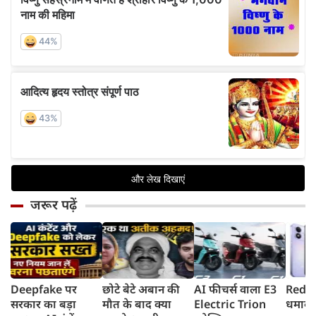
जरूर पढ़ें
Deepfake पर
छोटे बेटे अबान की
AI फीचर्स वाला E3
Redmi
सरकार का बड़ा
मौत के बाद क्या
Electric Trion
धमाका