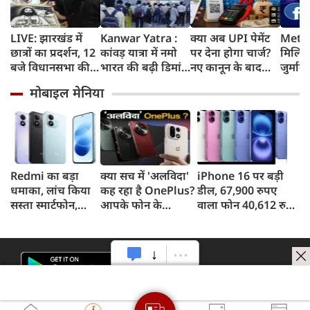
LIVE: झारखंड में
Kanwar Yatra :
क्या अब UPI पेमेंट
Meta 
छात्रों का प्रदर्शन, 12
कांवड़ यात्रा में नमो
पर देना होगा चार्ज?
मिलिय
बजे विधानसभा की
भारत की बढ़ी डिमांड,
नए कानून के बाद
जुर्मान
ओर करेंगे मार्च
गाजियाबाद समेत
जानिए किसे लगेगा
मानसि
मोबाइल मेनिया
कई स्टेशनों पर 50%
शुल्क और किसे नहीं
कोर्ट 
तक बढ़ी यात्रियों की
संख्या
Redmi का बड़ा
क्या सच में 'अलविदा'
iPhone 16 पर बड़ी
धमाका, लांच किया
कह रहा है OnePlus?
डील, 67,900 रुपए
सस्ता स्मार्टफोन,
आपके फोन के
वाला फोन 40,612 रुपए
8,000mAh बैटरी
अपडेट्स और वारंटी पर
में खरीदने का मौका, ऐसे
और 50MP कैमरा
आया बड़ा अपडेट
मिलेगा डिस्काउंट