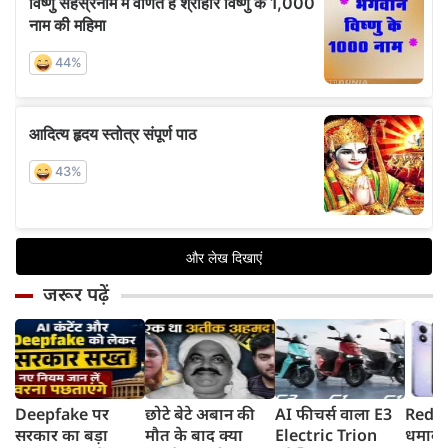
जरूर पढ़ें
Deepfake पर
छोटे बेटे अबान की
AI फीचर्स वाला E3
Redmi
सरकार का बड़ा
मौत के बाद क्या
Electric Trion
धमाका