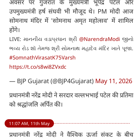
अवसर पर गुजरात के मुख्यमंत्री भूपेंद्र पटेल और
उपमुख्यमंत्री हर्ष संघवी भी मौजूद थे। PM मोदी आज
सोमनाथ मंदिर में 'सोमनाथ अमृत महोत्सव' में शामिल
होंगे।
LIVE: માનનીય વડાપ્રધાન શ્રી
@NarendraModi
જીનો
ભવ્ય રોડ શૉ તેમજ શ્રી સોમનાથ મહાદેવ મંદિર ખાતે પૂજા.
#SomnathVirasatK75Varsh
https://t.co/s8wi8ZVxdc
— BJP Gujarat (@BJP4Gujarat)
May 11, 2026
प्रधानमंत्री नरेंद्र मोदी ने सरदार वल्लभभाई पटेल की प्रतिमा
को श्रद्धांजलि अर्पित की।
11:07 AM, 11th May
प्रधानमंत्री नरेंद्र मोदी ने वैश्विक ऊर्जा संकट के बीच