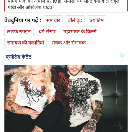
पीएम मोदी की अपील पर छिड़ा सियासी घमासान; क्या बोले राहुल
गांधी और अखिलेश यादव?
वेबदुनिया पर पढ़ें :
समाचार
बॉलीवुड
ज्योतिष
लाइफ स्‍टाइल
धर्म-संसार
महाभारत के किस्से
रामायण की कहानियां
रोचक और रोमांचक