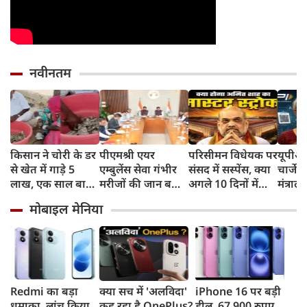
नवीनतम
किसान ने चोरी के डर
पीएमश्री एयर
परिसीमन विधेयक पर
यूपीआई
से खेत में गाड़े 5
एम्बुलेंस सेवा गंभीर
संसद में सस्पेंस, क्या
चार्जेस
लाख, एक साल बाद
मरीजों की जान बचाने
अगले 10 दिनों में
मंत्रा
मिले तो दीमक चट
में देश का सबसे
अमित शाह चलने
आम जन
मोबाइल मेनिया
कर चुकी थी पूरी
सफलतम प्रयोग:
वाले हैं मास्टर स्ट्रोक?
P2P ट्र
रकम! [VIDEO]
मुख्यमंत्री डॉ. मोहन
तरह निश
यादव
Redmi का बड़ा
क्या सच में 'अलविदा'
iPhone 16 पर बड़ी
धमाका, लांच किया
कह रहा है OnePlus?
डील, 67,900 रुपए