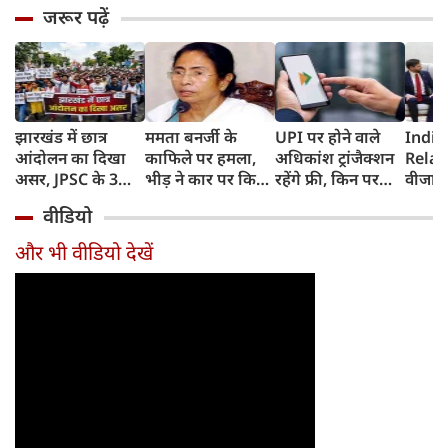
जरूर पढ़ें
झारखंड में छात्र
ममता बनर्जी के
UPI पर होने वाले
India
आंदोलन का दिखा
काफिले पर हमला,
अधिकांश ट्रांजैक्शन
Relat
असर, JPSC के 3
भीड़ ने कार पर किया
रहेंगे फ्री, किन पर
वीजा 
सदस्‍यों ने दिया
पथराव, भाजपा और
लगेगा टैक्स, सरकार
इमिग्रे
वीडियो
इस्‍तीफा, प्रदर्शन को
पुलिस पर लगा यह
ने दिया बड़ा अपडेट
अलावा
लेकर क्या बोले CM
आरोप
अमेरिक
और भी वीडियो देखें
हेमंत सोरेन?
जेडी वें
की चर्च