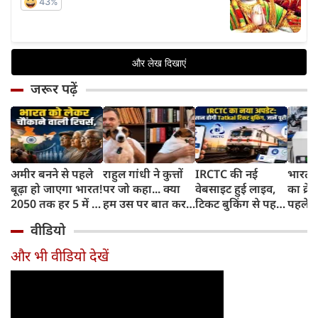
जरूर पढ़ें
अमीर बनने से पहले
राहुल गांधी ने कुत्तों
IRCTC की नई
भारत म
बूढ़ा हो जाएगा भारत!
पर जो कहा... क्या
वेबसाइट हुई लाइव,
का क्रे
2050 तक हर 5 में 1
हम उस पर बात कर
टिकट बुकिंग से पहले
पहले जा
भारतीय होगा 60
सकते हैं?
करना होगा ये जरूरी
वाहनों 
वीडियो
साल से ज्यादा उम्र का
काम, जानें पूरा
और इन
तरीका
और भी वीडियो देखें