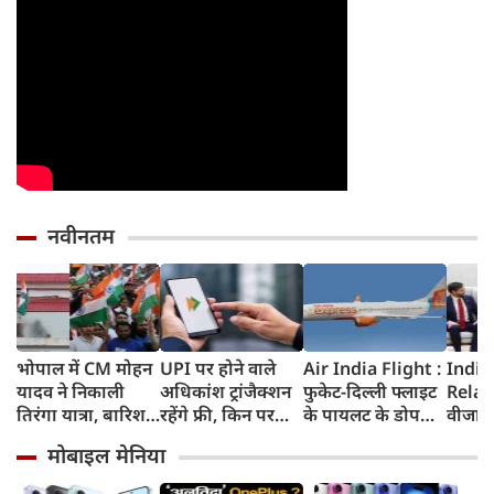
नवीनतम
भोपाल में CM मोहन
UPI पर होने वाले
Air India Flight :
India
यादव ने निकाली
अधिकांश ट्रांजैक्शन
फुकेट-दिल्ली फ्लाइट
Relat
तिरंगा यात्रा, बारिश
रहेंगे फ्री, किन पर
के पायलट के डोप
वीजा 
में भी सैकड़ों युवाओं
लगेगा टैक्स, सरकार
टेस्ट पर एयर इंडिया ने
इमिग्रे
मोबाइल मेनिया
ने दिखाया देशभक्ति
ने दिया बड़ा अपडेट
कहा- रिपोर्ट नहीं
अलावा
का जज्बा
मिली, टिप्पणी की
अमेरिक