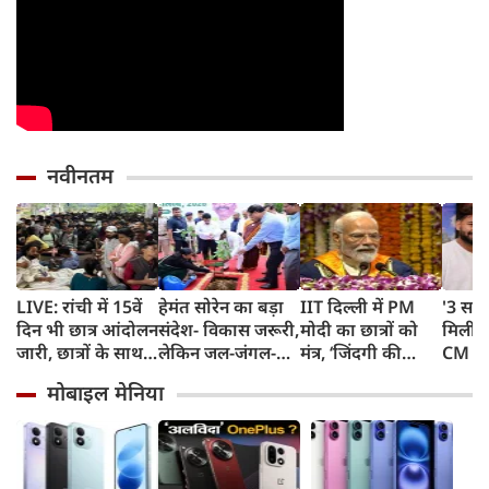
नवीनतम
LIVE: रांची में 15वें
हेमंत सोरेन का बड़ा
IIT दिल्ली में PM
'3 साल
दिन भी छात्र आंदोलन
संदेश- विकास जरूरी,
मोदी का छात्रों को
मिली',
जारी, छात्रों के साथ
लेकिन जल-जंगल-
मंत्र, ‘जिंदगी की
CM धा
सरकार की बैठक
जमीन की कीमत पर
परीक्षा में सब आउट
गुहार,
मोबाइल मेनिया
नहीं
ऑफ सिलेबस’,
लौटकर
चुनौतियों से मत
हूं काम
घबराना