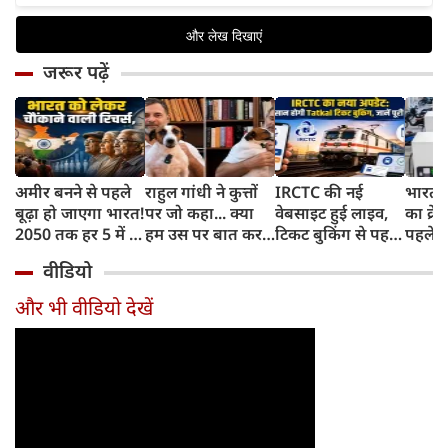
जरूर पढ़ें
अमीर बनने से पहले
राहुल गांधी ने कुत्तों
IRCTC की नई
भारत म
बूढ़ा हो जाएगा भारत!
पर जो कहा... क्या
वेबसाइट हुई लाइव,
का क्रे
2050 तक हर 5 में 1
हम उस पर बात कर
टिकट बुकिंग से पहले
पहले जा
भारतीय होगा 60
सकते हैं?
करना होगा ये जरूरी
वाहनों 
वीडियो
साल से ज्यादा उम्र का
काम, जानें पूरा
और इन
तरीका
और भी वीडियो देखें