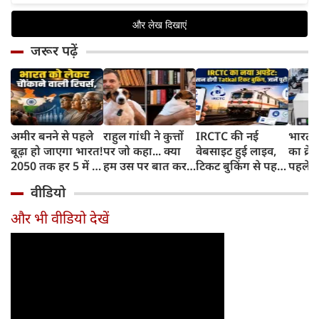
जरूर पढ़ें
अमीर बनने से पहले
राहुल गांधी ने कुत्तों
IRCTC की नई
भारत म
बूढ़ा हो जाएगा भारत!
पर जो कहा... क्या
वेबसाइट हुई लाइव,
का क्रे
2050 तक हर 5 में 1
हम उस पर बात कर
टिकट बुकिंग से पहले
पहले जा
भारतीय होगा 60
सकते हैं?
करना होगा ये जरूरी
वाहनों 
वीडियो
साल से ज्यादा उम्र का
काम, जानें पूरा
और इन
तरीका
और भी वीडियो देखें