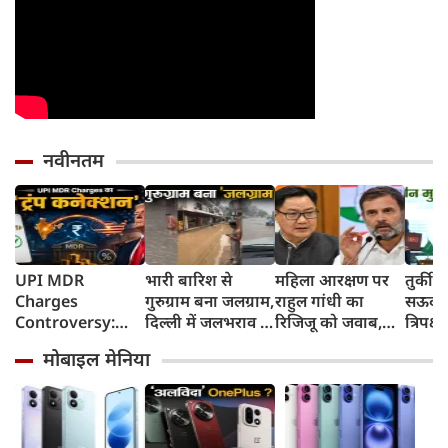
नवीनतम
UPI MDR
भारी बारिश से
महिला आरक्षण पर
तुर्की
Charges
गुरुग्राम बना जलग्राम,
राहुल गांधी का
सऊदी 
Controversy:
दिल्ली में जलभराव से
रिजिजू को जवाब,
त्रिपक्ष
UPI लेनदेन शुल्क में
जगह-जगह जाम
बोले- 2023 का
समझौ
मोबाइल मेनिया
'ट्रंप कनेक्शन' की
कानून बिना शर्त लागू
क्यों हो रही चर्चा?
करें