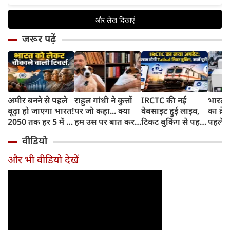
जरूर पढ़ें
अमीर बनने से पहले
राहुल गांधी ने कुत्तों
IRCTC की नई
भारत म
बूढ़ा हो जाएगा भारत!
पर जो कहा... क्या
वेबसाइट हुई लाइव,
का क्रे
2050 तक हर 5 में 1
हम उस पर बात कर
टिकट बुकिंग से पहले
पहले जा
भारतीय होगा 60
सकते हैं?
करना होगा ये जरूरी
वाहनों 
वीडियो
साल से ज्यादा उम्र का
काम, जानें पूरा
और इन
तरीका
और भी वीडियो देखें