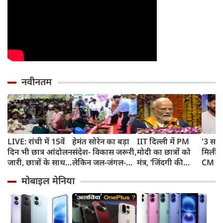
नवीनतम
LIVE: रांची में 15वें
हेमंत सोरेन का बड़ा
IIT दिल्ली में PM
'3 साल
दिन भी छात्र आंदोलन
संदेश- विकास जरूरी,
मोदी का छात्रों को
मिली',
जारी, छात्रों के साथ
लेकिन जल-जंगल-
मंत्र, ‘जिंदगी की
CM धा
सरकार की बैठक
जमीन की कीमत पर
परीक्षा में सब आउट
गुहार,
मोबाइल मेनिया
नहीं
ऑफ सिलेबस’,
लौटकर
चुनौतियों से मत
हूं काम
घबराना