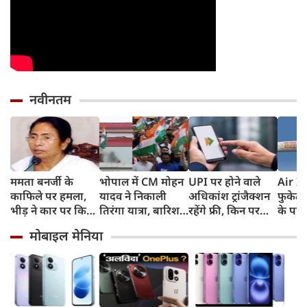
नवीनतम
ममता बनर्जी के
भोपाल में CM मोहन
UPI पर होने वाले
Air In
काफिले पर हमला,
यादव ने निकाली
अधिकांश ट्रांजैक्शन
फुकेट-
भीड़ ने कार पर किया
तिरंगा यात्रा, बारिश
रहेंगे फ्री, किन पर
के पाय
पथराव, भाजपा और
में भी सैकड़ों युवाओं
लगेगा टैक्स, सरकार
टेस्ट प
मोबाइल मेनिया
पुलिस पर लगा यह
ने दिखाया देशभक्ति
ने दिया बड़ा अपडेट
कहा- रि
आरोप
का जज्बा
मिली, 
स्थिति म