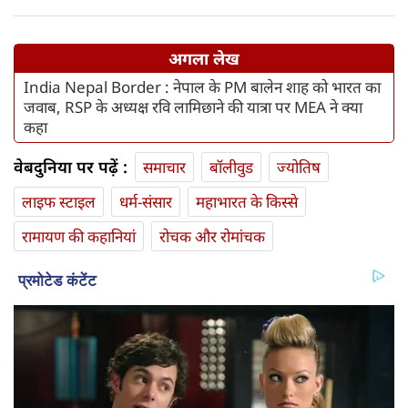
अगला लेख
India Nepal Border : नेपाल के PM बालेन शाह को भारत का
जवाब, RSP के अध्यक्ष रवि लामिछाने की यात्रा पर MEA ने क्या
कहा
वेबदुनिया पर पढ़ें :
समाचार
बॉलीवुड
ज्योतिष
लाइफ स्‍टाइल
धर्म-संसार
महाभारत के किस्से
रामायण की कहानियां
रोचक और रोमांचक