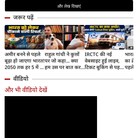
जरूर पढ़ें
अमीर बनने से पहले
राहुल गांधी ने कुत्तों
IRCTC की नई
भारत म
बूढ़ा हो जाएगा भारत!
पर जो कहा... क्या
वेबसाइट हुई लाइव,
का क्रे
2050 तक हर 5 में 1
हम उस पर बात कर
टिकट बुकिंग से पहले
पहले जा
भारतीय होगा 60
सकते हैं?
करना होगा ये जरूरी
वाहनों 
वीडियो
साल से ज्यादा उम्र का
काम, जानें पूरा
और इन
तरीका
और भी वीडियो देखें