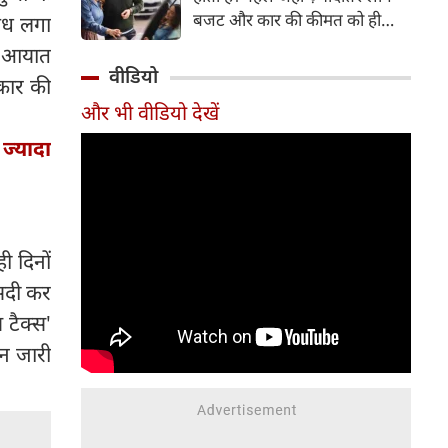
बजट और कार की कीमत को ही
बंध लगा
सबसे अहम मानते थे, वहीं आज
त' आयात
खरीदार कई दूसरे पहलुओं पर भी
वीडियो
रकार की
ध्यान देते हैं। आइए जानते हैं कि कार
और भी वीडियो देखें
खरीदते समय किन बातों पर ध्यान
देना चाहिए।
ज्यादा
ी दिनों
ीसदी कर
टैक्‍स'
न जारी