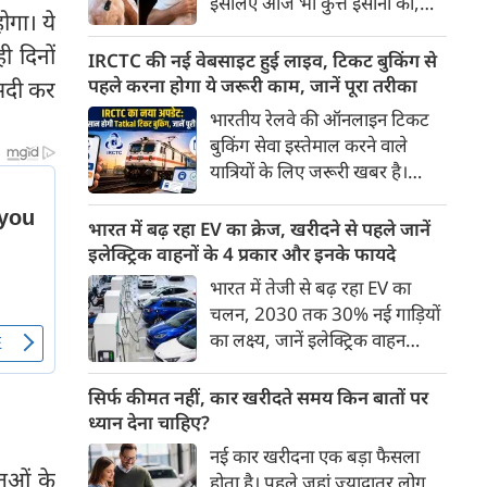
इसलिए आज भी कुत्ते इंसानों को,
पहुंच रहा है।
ोगा। ये
इंसानों से बेहतर समझते हैं। जब हम
 दिनों
भू-राजनीति से लेकर कृत्रिम
IRCTC की नई वेबसाइट हुई लाइव, टिकट बुकिंग से
बुद्धिमत्ता, जलवायु परिवर्तन से लेकर
पहले करना होगा ये जरूरी काम, जानें पूरा तरीका
ीसदी कर
क्रिकेट तक हर विषय पर बहस कर
भारतीय रेलवे की ऑनलाइन टिकट
सकते हैं, तो उस जीव पर भी एक
बुकिंग सेवा इस्तेमाल करने वाले
गंभीर चर्चा बनती है जिसने किसी भी
यात्रियों के लिए जरूरी खबर है।
सभ्यता से पहले इंसान का साथ चुना
IRCTC ने अपनी नई टिकट बुकिंग
था। दुर्भाग्य यह है कि आज कुत्तों के
वेबसाइट का बीटा वर्जन लॉन्च कर
भारत में बढ़ रहा EV का क्रेज, खरीदने से पहले जानें
बारे में हमारी राय पशु-चिकित्सकों,
दिया है। करीब 24 साल पुराने
इलेक्ट्रिक वाहनों के 4 प्रकार और इनके फायदे
व्यवहार वैज्ञानिकों या विशेषज्ञों से
इंटरफेस के बाद वेबसाइट को नए
भारत में तेजी से बढ़ रहा EV का
कम... और व्हाट्सऐप यूनिवर्सिटी से
डिजाइन और कई नए फीचर्स के साथ
चलन, 2030 तक 30% नई गाड़ियों
ज़्यादा बनती है।
अपडेट किया गया है।
का लक्ष्य, जानें इलेक्ट्रिक वाहन
कितने प्रकार के होते हैं और क्या है
200 अरब रुपए का मौका
सिर्फ कीमत नहीं, कार खरीदते समय किन बातों पर
ध्यान देना चाहिए?
नई कार खरीदना एक बड़ा फैसला
ुओं के
होता है। पहले जहां ज़्यादातर लोग