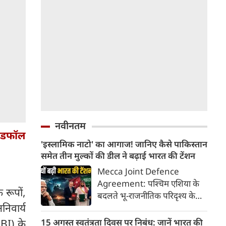
नवीनतम
िंडफॉल
'इस्लामिक नाटो' का आगाज! जानिए कैसे पाकिस्तान
समेत तीन मुल्कों की डील ने बढ़ाई भारत की टेंशन
Mecca Joint Defence
Agreement: पश्चिम एशिया के
 रूपों,
बदलते भू-राजनीतिक परिदृश्य के
िवार्य
बीच तुर्की, पाकिस्तान और सऊदी
अरब ने एक ऐतिहासिक और
15 अगस्त स्वतंत्रता दिवस पर निबंध: जानें भारत की
RBI) के