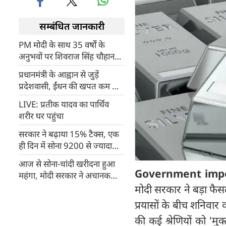
सम्बंधित जानकारी
PM मोदी के साथ 35 वर्षों के
अनुभवों पर शिवराज सिंह चौहान
की पुस्तक ‘अपनापन’, 26 मई को
प्रधानमंत्री के आह्वान से जुड़ें
होगा लोकार्पण
प्रदेशवासी, ईंधन की खपत कम करें,
अनावश्यक न करें सोने की खरीदारी
LIVE: प्रतीक यादव का पार्थिव
: योगी आदित्यनाथ
शरीर घर पहुंचा
सरकार ने बढ़ाया 15% टैक्स, एक
ही दिन में सोना 9200 से ज्यादा
महंगा, 18,000 रुपए बढ़े चांदी के
आज से सोना-चांदी खरीदना हुआ
दाम
Government impo
महंगा, मोदी सरकार ने अचानक
बढ़ाई इंपोर्ट ड्यूटी
मोदी सरकार ने बड़ा फैसल
प्रयासों के बीच शनिवार
की कई श्रेणियों को 'मु