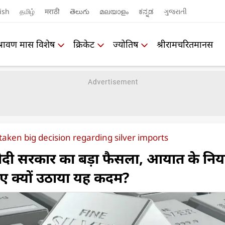
ish
தமிழ்
मराठी
తెలుగు
മലയാളം
ಕನ್ನಡ
ગુજરાતી
श्रावण मास विशेष
क्रिकेट
ज्योतिष
श्रीरामचरितमानस
aken big decision regarding silver imports
मोदी सरकार का बड़ा फैसला, आयात के नि
िए क्यों उठाया यह कदम?