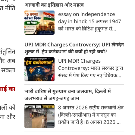
रणनीतिक 'मक्का संयुक्त रक्षा
आजादी का इतिहास और महत्व
त नीति
समझौते' (Mecca Joint
essay on independence
Defence Agreement) पर
day in hindi: 15 अगस्त 1947
हस्ताक्षर किए हैं।
को भारत को ब्रिटिश हुकूमत से
आजादी मिली थी। यह ऐतिहासिक
दिन जहाँ स्वतंत्रता का उल्लास लेकर
UPI MDR Charges Controversy: UPI लेनदेन
आया, वहीं देशवासियों को विभाजन
ंतुलित
शुल्क में 'ट्रंप कनेक्शन' की क्यों हो रही चर्चा?
के गहरे जख्म और दर्द का भी सामना
 और अब
UPI MDR Charges
करना पड़ा। इस दर्द के बावजूद,
Controversy: भारत सरकार द्वारा
िल सकता
भारतीयों ने अपने अतीत को भुलाकर
संसद में पेश किए गए नए विधेयक—
एक नए भारत के निर्माण का संकल्प
कराधान कानून (संशोधन) विधेयक,
लिया और वैश्विक पटल पर देश की
गाई का
2026—के जरिए बैंकों और भुगतान
भारी बारिश से गुरुग्राम बना जलग्राम, दिल्ली में
एक मजबूत पहचान गढ़ी। आइए,
प्रणाली प्रदाताओं को यूपीआई (UPI)
जलभराव से जगह-जगह जाम
स्वतंत्रता दिवस (15 अगस्त) पर एक
और रूपे (RuPay) डेबिट कार्ड
लों को
8 अगस्त 2026 राष्ट्रीय राजधानी क्षेत्र
प्रेरणादायक निबंध पढ़ते हैं।
भुगतानों पर मर्चेंट डिस्काउंट रेट
(दिल्ली-एनसीआर) में मानसून का
ाना और
(MDR) यानी लेनदेन शुल्क लगाने
प्रकोप जारी है। 8 अगस्त 2026 को
की अनुमति देने के प्रावधानों ने देश में
तड़के से हो रही मूसलाधार बारिश ने
एक बड़ी बहस छेड़ दी है।