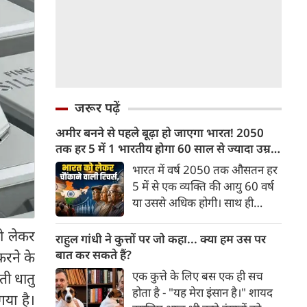
जरूर पढ़ें
अमीर बनने से पहले बूढ़ा हो जाएगा भारत! 2050
तक हर 5 में 1 भारतीय होगा 60 साल से ज्यादा उम्र
का
भारत में वर्ष 2050 तक औसतन हर
5 में से एक व्यक्ति की आयु 60 वर्ष
या उससे अधिक होगी। साथ ही
लगभग 10 में से 7 बुजुर्ग ग्रामीण
ो लेकर
भारत में रहेंगे। ‘ट्रांसफॉर्म रूरल
राहुल गांधी ने कुत्तों पर जो कहा... क्या हम उस पर
इंडिया’ (टीआरआई) की रिचर्स के
बात कर सकते हैं?
करने के
अनुसार भारत विकसित देशों के
एक कुत्ते के लिए बस एक ही सच
ती धातु
विपरीत समृद्ध बनने से पहले ही वृद्ध
होता है - "यह मेरा इंसान है।" शायद
गया है।
होती आबादी वाले देश की श्रेणी में