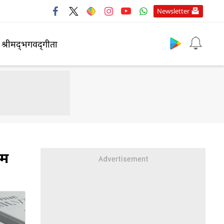
Newsletter
श्रीमद्‍भगवद्‍गीता
यम