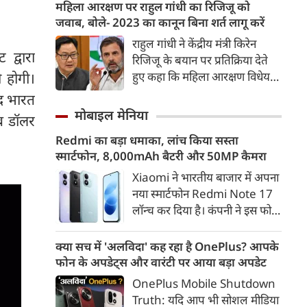
दिल्ली और गुरुग्राम की रफ्तार पर
महिला आरक्षण पर राहुल गांधी का रिजिजू को
ब्रेक लगा दिया है। भारी वर्षा के कारण
जवाब, बोले- 2023 का कानून बिना शर्त लागू करें
गुरुग्राम की सड़कें नदियों में तब्दील हो
राहुल गांधी ने केंद्रीय मंत्री किरेन
गईं, जिससे शहर में 'जलग्राम' जैसे
 द्वारा
रिजिजू के बयान पर प्रतिक्रिया देते
हालात बन गए हैं।
हुए कहा कि महिला आरक्षण विधेयक
ी होगी।
2023 में सर्वसम्मति से पारित हो
ूद भारत
चुका है। उन्होंने सवाल उठाया कि तीन
मोबाइल मेनिया
ब डॉलर
साल बाद भी कानून लागू क्यों नहीं
Redmi का बड़ा धमाका, लांच किया सस्ता
हुआ और इसे परिसीमन से क्यों जोड़ा
स्मार्टफोन, 8,000mAh बैटरी और 50MP कैमरा
जा रहा है।
Xiaomi ने भारतीय बाजार में अपना
नया स्मार्टफोन Redmi Note 17
लॉन्च कर दिया है। कंपनी ने इस फोन
को TrueColour AMOLED
डिस्प्ले, 8,000mAh की बड़ी बैटरी
क्या सच में 'अलविदा' कह रहा है OnePlus? आपके
और Qualcomm Snapdragon
फोन के अपडेट्स और वारंटी पर आया बड़ा अपडेट
चिपसेट के साथ पेश किया है। फोन में
OnePlus Mobile Shutdown
50MP का मेन कैमरा दिया गया है।
Truth: यदि आप भी सोशल मीडिया