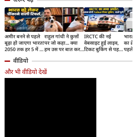
अमीर बनने से पहले
राहुल गांधी ने कुत्तों
IRCTC की नई
भारत म
बूढ़ा हो जाएगा भारत!
पर जो कहा... क्या
वेबसाइट हुई लाइव,
का क्रे
2050 तक हर 5 में 1
हम उस पर बात कर
टिकट बुकिंग से पहले
पहले जा
भारतीय होगा 60
सकते हैं?
करना होगा ये जरूरी
वाहनों 
वीडियो
साल से ज्यादा उम्र का
काम, जानें पूरा
और इन
तरीका
और भी वीडियो देखें