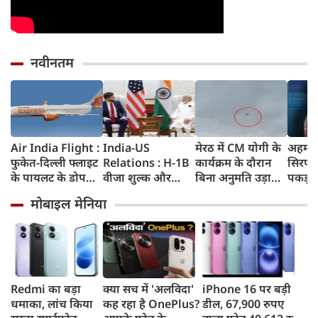
नवीनतम
Air India Flight :
India-US
मेरठ में CM योगी के
अहमदा
फुकेत-दिल्ली फ्लाइट
Relations : H-1B
कार्यक्रम के दौरान
सिरप क
के पायलट के डोप
वीजा शुल्क और
बिना अनुमति उड़ाया
पकड़ा
टेस्ट पर एयर इंडिया ने
इमिग्रेशन नीति के
ड्रोन, पुलिस ने युवक
क्राइम ब
मोबाइल मेनिया
कहा- रिपोर्ट नहीं
अलावा PM मोदी ने
को किया गिरफ्तार
रुपए 
मिली, टिप्पणी की
अमेरिकी उपराष्ट्रपति
जब्त क
स्थिति में नहीं
जेडी वेंस किन मुद्दों पर
की चर्चा
Redmi का बड़ा
क्या सच में 'अलविदा'
iPhone 16 पर बड़ी
धमाका, लांच किया
कह रहा है OnePlus?
डील, 67,900 रुपए