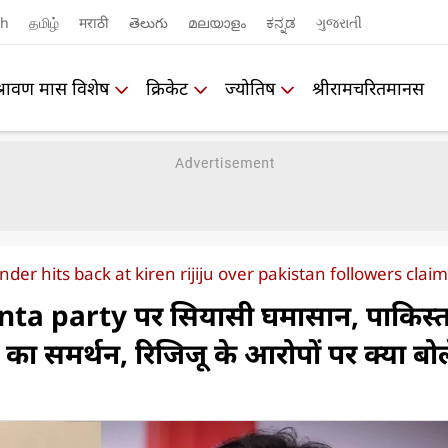
sh
தமிழ்
मराठी
తెలుగు
മലയാളം
ಕನ್ನಡ
ગુજરાતી
श्रावण मास विशेष
क्रिकेट
ज्योतिष
श्रीरामचरितमानस
der hits back at kiren rijiju over pakistan followers claim
ta party पर सियासी घमासान, पाकिस्
का समर्थन, रिजिजू के आरोपों पर क्या बोल