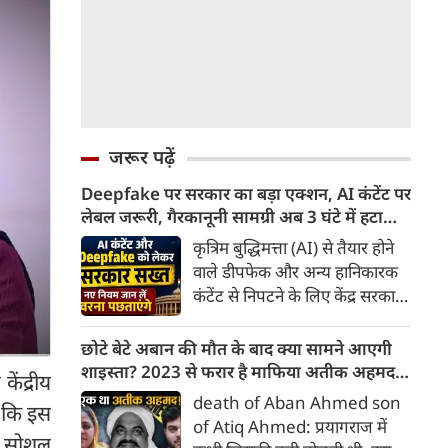
जरूर पढ़ें
Deepfake पर सरकार का बड़ा एक्शन, AI कंटेंट पर
लेबल जरूरी, गैरकानूनी सामग्री अब 3 घंटे में हटानी
होगी, नए नियम जान लें वरना पछताएंगे
कृत्रिम बुद्धिमत्ता (AI) से तैयार होने
वाले डीपफेक और अन्य हानिकारक
कंटेंट से निपटने के लिए केंद्र सरकार
ने नियामक व्यवस्था को और सख्त
किया है। सरकार ने AI से तैयार कंटेंट
छोटे बेटे अबान की मौत के बाद क्या सामने आएगी
पर स्पष्ट लेबल और पहचान योग्य
शाइस्ता? 2023 से फरार है माफिया अतीक अहमद
ंद्रीय
मेटाडेटा उपलब्ध कराना अनिवार्य
की पत्नी
death of Aban Ahmed son
ा कि इस
किया है। साथ ही, सरकारी या
of Atiq Ahmed: प्रयागराज में
न्यायालय के आदेश के आधार पर
से सोशल