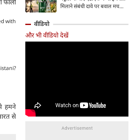
दा फॉलो
इसके अलावा Redmi Note 17 में
मिलाने संबंधी दावे पर बवाल मच
Corning Gorilla Glass 7i
गया। मोदी सरकार में मंत्री राम मोहन
प्रोटेक्शन, IP65 रेटिंग और मजबूत
ed with
नायडू किंजरापु ने इसका खंडन करते
वीडियो
चेसिस जैसे फीचर्स मिलते हैं।
हुए कहा कि सरकार की एटीएफ में
और भी वीडियो देखें
इथेनॉल मिलाने की कोई योजना नहीं
है।
stani?
से हमने
ारत से