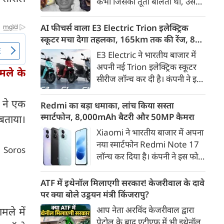
कभी जिसकी तूती बोलती थी, उस
गैरकानूनी जानकारी हटाने की
पूर्व सांसद और माफिया अतीक
समयसीमा 36 घंटे से घटाकर 3 घंटे
अहमद के कुनबे पर कानून और
AI फीचर्स वाला E3 Electric Trion इलेक्ट्रिक
कर दी गई है।
किस्मत की दोहरी मार पड़ रही है।
स्कूटर मचा देगा तहलका, 165km तक की रेंज, 8
जिस झांसी जिले में अप्रैल 2023 में
साल की बैटरी वारंटी, कीमत जानेंगे तो हो जाएंगे
E3 Electric ने भारतीय बाजार में
अतीक के एनकाउंटर में मारे गए बेटे
हैरान
अपनी नई Trion इलेक्ट्रिक स्कूटर
मले के
असद की सांसें थमी थीं, उसी झांसी में
सीरीज लॉन्च कर दी है। कंपनी ने इसे
अब उसके छोटे बेटे अबान की भीषण
तीन वेरिएंट C1, C1x और C2 में
सड़क दुर्घटना में जान चली गई है।
े ने एक
पेश किया है। Trion की शुरुआती
Redmi का बड़ा धमाका, लांच किया सस्ता
कीमत 99,999 रुपए (एक्स-शोरूम,
स्मार्टफोन, 8,000mAh बैटरी और 50MP कैमरा
 बताया।
बेंगलुरु) रखी गई है। फिलहाल इसकी
Xiaomi ने भारतीय बाजार में अपना
बुकिंग बेंगलुरु के ग्राहकों के लिए
नया स्मार्टफोन Redmi Note 17
e Soros
कंपनी की आधिकारिक वेबसाइट के
लॉन्च कर दिया है। कंपनी ने इस फोन
जरिए शुरू की गई है। आने वाले समय
को TrueColour AMOLED
में इसे दूसरे शहरों में भी उपलब्ध
डिस्प्ले, 8,000mAh की बड़ी बैटरी
ATF में इथेनॉल मिलाएगी सरकार! केजरीवाल के दावे
कराया जाएगा।
और Qualcomm Snapdragon
पर क्या बोले उड्डयन मंत्री किंजरापु?
चिपसेट के साथ पेश किया है। फोन में
आप नेता अरविंद केजरीवाल द्वारा
मले में
50MP का मेन कैमरा दिया गया है।
पेट्रोल के बाद एटीएफ में भी इथेनॉल