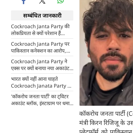
सम्बंधित जानकारी
Cockroach Janta Party की
लोकप्रियता से क्यों परेशान हैं
अभिजीत दिपके के माता-पिता, डर
Cockroach Janta Party पर
के साथ उड़ी हुई है नींद
पाकिस्तान कनेक्शन का आरोप,
अभिजीत दिपके ने बताया क्या है
Cockroach Janta Party ने
सच
एक्स पर क्यों बनाया नया अकाउंट,
क्या बोले अभिजीत दिपके
भारत क्यों नहीं आना चाहते
Cockroach Janata Party के
संस्थापक अभिजीत दिपके, किस
'कॉकरोच जनता पार्टी' का ट्विटर
बात का सता रहा है डर
अकाउंट ब्लॉक, इंस्टाग्राम पर धमाके
के बाद X पर चला डिजिटल डंडा!
कॉकरोच जनता पार्टी (C
मंत्री किरन रिजिजू के 
प्लेटफॉर्म को पाकिस्त