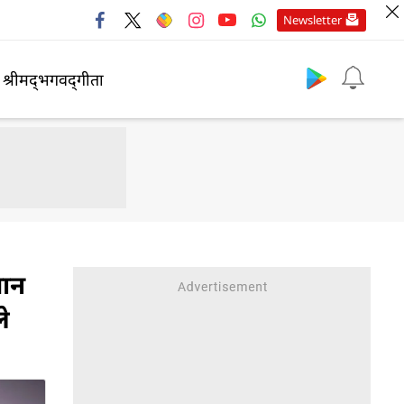
Newsletter
श्रीमद्‍भगवद्‍गीता
तान
े