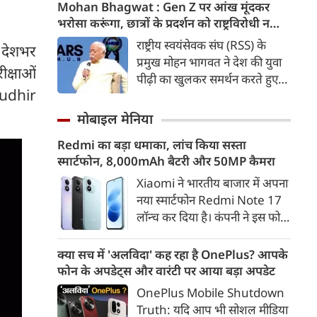
कड़ी में अब ताजनगरी में यमुना नदी
Mohan Bhagwat : Gen Z पर आंख मूंदकर
के किनारों को खूबसूरत, प्रदूषण मुक्त
भरोसा करूंगा, छात्रों के प्रदर्शन को राष्ट्रविरोधी न
और उपयोगी बनाने की बड़ी तैयारी
बताएं, RSS प्रमुख मोहन भागवत का बड़ा बयान, चीन
राष्ट्रीय स्वयंसेवक संघ (RSS) के
 देशभर
शुरू हो गई है। आगरा के झलकारी
और पाकिस्तान को लेकर क्या कहा
प्रमुख मोहन भागवत ने देश की युवा
ीक्षाओं
बाई चौराहे से लेकर वेदांत मंदिर के
पीढ़ी का खुलकर समर्थन करते हुए
पास यमुना किनारे (यमुना बैंक साइड)
 Sudhir
कहा कि वह Gen Z पर आंख
एक नए और भव्य पार्क का विकास
मूंदकर भरोसा करेंगे। उन्होंने कहा कि
मोबाइल मेनिया
किया जा रहा है।
विरोध-प्रदर्शन में शामिल होने वाले
Redmi का बड़ा धमाका, लांच किया सस्ता
छात्रों को राष्ट्रविरोधी नहीं कहा जाना
स्मार्टफोन, 8,000mAh बैटरी और 50MP कैमरा
चाहिए। युवाओं की बात को दबाने के
बजाय उनके साथ संवाद के जरिए
Xiaomi ने भारतीय बाजार में अपना
उनकी चिंताओं को समझने की
नया स्मार्टफोन Redmi Note 17
जरूरत है।
लॉन्च कर दिया है। कंपनी ने इस फोन
को TrueColour AMOLED
डिस्प्ले, 8,000mAh की बड़ी बैटरी
क्या सच में 'अलविदा' कह रहा है OnePlus? आपके
और Qualcomm Snapdragon
फोन के अपडेट्स और वारंटी पर आया बड़ा अपडेट
चिपसेट के साथ पेश किया है। फोन में
OnePlus Mobile Shutdown
50MP का मेन कैमरा दिया गया है।
Truth: यदि आप भी सोशल मीडिया