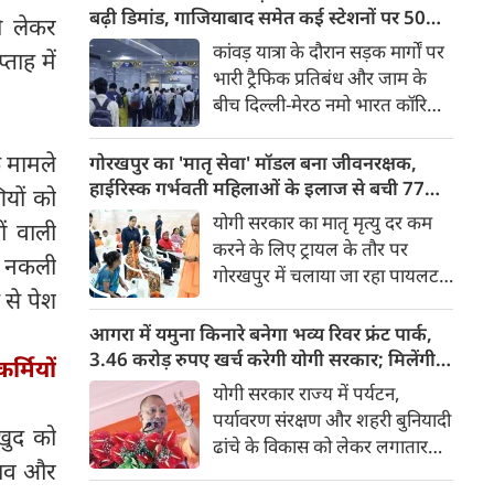
किया। रक्षा मंत्रालय के मुताबिक, यह
बढ़ी डिमांड, गाजियाबाद समेत कई स्टेशनों पर 50%
ो लेकर
परीक्षण स्ट्रैटेजिक फोर्सेज कमांड
तक बढ़ी यात्रियों की संख्या
कांवड़ यात्रा के दौरान सड़क मार्गों पर
ताह में
(SFC) और रक्षा अनुसंधान एवं
भारी ट्रैफिक प्रतिबंध और जाम के
विकास संगठन (DRDO) की ओर से
बीच दिल्ली-मेरठ नमो भारत कॉरिडोर
किया गया।
लाखों यात्रियों के लिए सबसे भरोसेमंद
परिवहन विकल्प बनकर उभरा है।
क मामले
गोरखपुर का 'मातृ सेवा' मॉडल बना जीवनरक्षक,
तेज़, समयबद्ध और आरामदायक
हाईरिस्क गर्भवती महिलाओं के इलाज से बची 77
ियों को
सफर के चलते कॉरिडोर के कई
जिंदगियां
योगी सरकार का मातृ मृत्यु दर कम
ं वाली
स्टेशनों पर यात्रियों की संख्या में 40
करने के लिए ट्रायल के तौर पर
और नकली
से 50 प्रतिशत तक बढ़ गई है।
गोरखपुर में चलाया जा रहा पायलट
 से पेश
प्रोजेक्ट पूरे प्रदेश के लिए नजीर
बनकर उभरा है। मुख्यमंत्री योगी
आगरा में यमुना किनारे बनेगा भव्य रिवर फ्रंट पार्क,
आदित्यनाथ के निर्देश पर पायलट
3.46 करोड़ रुपए खर्च करेगी योगी सरकार; मिलेंगी ये
र्मियों
प्रोजेक्ट ‘मातृ सेवा’ का लक्ष्य हाई
खास सुविधाएं
योगी सरकार राज्य में पर्यटन,
रिस्क गर्भवती केसों को तुरंत बड़े
पर्यावरण संरक्षण और शहरी बुनियादी
खुद को
अस्पतालों में रेफर कर बचाना है।
ढांचे के विकास को लेकर लगातार
दबाव और
ऐतिहासिक कदम उठा रही है। इसी