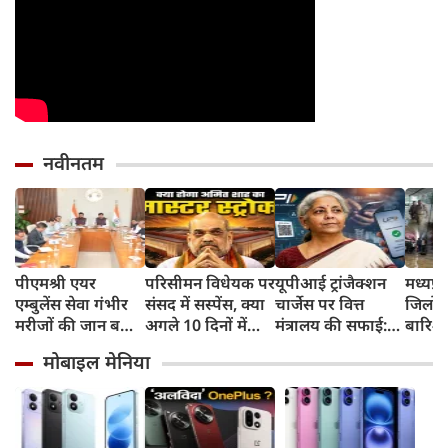
नवीनतम
पीएमश्री एयर
परिसीमन विधेयक पर
यूपीआई ट्रांजैक्शन
मध्यप्र
एम्बुलेंस सेवा गंभीर
संसद में सस्पेंस, क्या
चार्जेस पर वित्त
जिलों 
मरीजों की जान बचाने
अगले 10 दिनों में
मंत्रालय की सफाई:
बारिश,
में देश का सबसे
अमित शाह चलने
आम जनता के लिए
इंच बा
मोबाइल मेनिया
सफलतम प्रयोग:
वाले हैं मास्टर स्ट्रोक?
P2P ट्रांसफर पूरी
जनजीव
मुख्यमंत्री डॉ. मोहन
तरह निशुल्क रहेंगे
व्यस्त,
यादव
नदी-ना
निचले इ