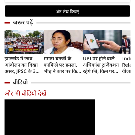
जरूर पढ़ें
झारखंड में छात्र
ममता बनर्जी के
UPI पर होने वाले
India
आंदोलन का दिखा
काफिले पर हमला,
अधिकांश ट्रांजैक्शन
Relat
असर, JPSC के 3
भीड़ ने कार पर किया
रहेंगे फ्री, किन पर
वीजा 
सदस्‍यों ने दिया
पथराव, भाजपा और
लगेगा टैक्स, सरकार
इमिग्रे
वीडियो
इस्‍तीफा, प्रदर्शन को
पुलिस पर लगा यह
ने दिया बड़ा अपडेट
अलावा
लेकर क्या बोले CM
आरोप
अमेरिक
और भी वीडियो देखें
हेमंत सोरेन?
जेडी वें
की चर्च