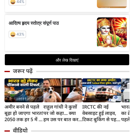
जरूर पढ़ें
अमीर बनने से पहले
राहुल गांधी ने कुत्तों
IRCTC की नई
भारत म
बूढ़ा हो जाएगा भारत!
पर जो कहा... क्या
वेबसाइट हुई लाइव,
का क्रे
2050 तक हर 5 में 1
हम उस पर बात कर
टिकट बुकिंग से पहले
पहले जा
भारतीय होगा 60
सकते हैं?
करना होगा ये जरूरी
वाहनों 
वीडियो
साल से ज्यादा उम्र का
काम, जानें पूरा
और इन