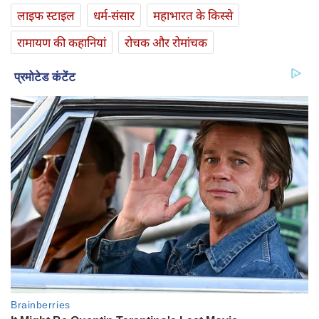
लाइफ स्‍टाइल
धर्म-संसार
महाभारत के किस्से
रामायण की कहानियां
रोचक और रोमांचक