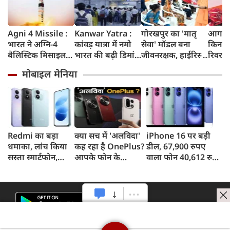
Agni 4 Missile :
Kanwar Yatra :
गोरखपुर का 'मातृ
आगरा म
भारत ने अग्नि-4
कांवड़ यात्रा में नमो
सेवा' मॉडल बना
किनारे
बैलिस्टिक मिसाइल
भारत की बढ़ी डिमांड,
जीवनरक्षक, हाईरिस्क
रिवर फ्
का सफल परीक्षण
गाजियाबाद समेत
गर्भवती महिलाओं के
करोड़ 
मोबाइल मेनिया
किया, 4,000 KM
कई स्टेशनों पर 50%
इलाज से बची 77
करेगी 
तक मारक क्षमता
तक बढ़ी यात्रियों की
जिंदगियां
मिलेंग
संख्या
सुविधा
Redmi का बड़ा
क्या सच में 'अलविदा'
iPhone 16 पर बड़ी
धमाका, लांच किया
कह रहा है OnePlus?
डील, 67,900 रुपए
सस्ता स्मार्टफोन,
आपके फोन के
वाला फोन 40,612 रुपए
8,000mAh बैटरी
अपडेट्स और वारंटी पर
में खरीदने का मौका, ऐसे
और 50MP कैमरा
आया बड़ा अपडेट
मिलेगा डिस्काउंट