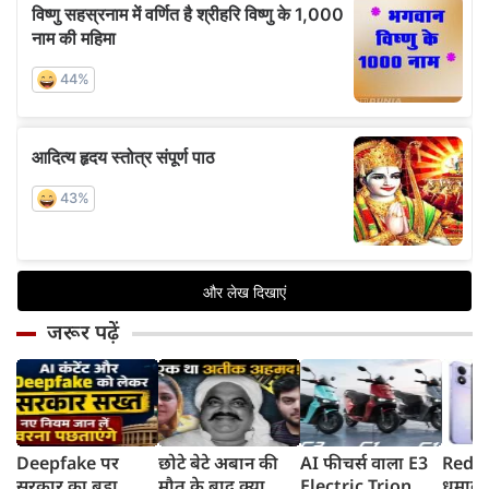
जरूर पढ़ें
Deepfake पर
छोटे बेटे अबान की
AI फीचर्स वाला E3
Redmi
सरकार का बड़ा
मौत के बाद क्या
Electric Trion
धमाका