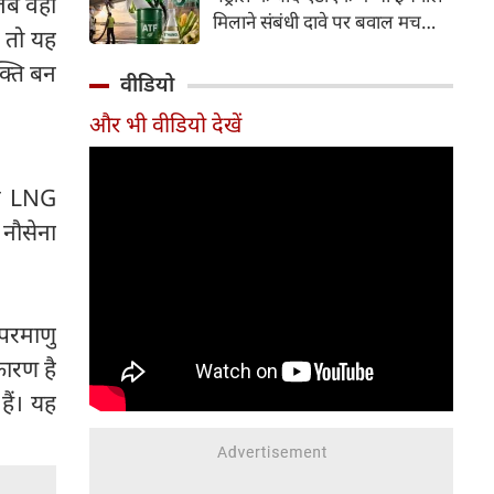
 जब वही
इसके अलावा Redmi Note 17 में
मिलाने संबंधी दावे पर बवाल मच
Corning Gorilla Glass 7i
, तो यह
गया। मोदी सरकार में मंत्री राम मोहन
प्रोटेक्शन, IP65 रेटिंग और मजबूत
क्ति बन
नायडू किंजरापु ने इसका खंडन करते
वीडियो
चेसिस जैसे फीचर्स मिलते हैं।
हुए कहा कि सरकार की एटीएफ में
और भी वीडियो देखें
इथेनॉल मिलाने की कोई योजना नहीं
है।
और LNG
 नौसेना
परमाणु
कारण है
हैं। यह