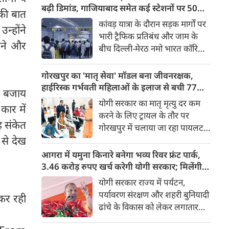
किया। रक्षा मंत्रालय के मुताबिक, यह
बढ़ी डिमांड, गाजियाबाद समेत कई स्टेशनों पर 50%
 की बात
परीक्षण स्ट्रैटेजिक फोर्सेज कमांड
तक बढ़ी यात्रियों की संख्या
कांवड़ यात्रा के दौरान सड़क मार्गों पर
न्होंने
(SFC) और रक्षा अनुसंधान एवं
भारी ट्रैफिक प्रतिबंध और जाम के
विकास संगठन (DRDO) की ओर से
लने और
बीच दिल्ली-मेरठ नमो भारत कॉरिडोर
किया गया।
लाखों यात्रियों के लिए सबसे भरोसेमंद
परिवहन विकल्प बनकर उभरा है।
गोरखपुर का 'मातृ सेवा' मॉडल बना जीवनरक्षक,
तेज़, समयबद्ध और आरामदायक
हाईरिस्क गर्भवती महिलाओं के इलाज से बची 77
की बजाय
सफर के चलते कॉरिडोर के कई
जिंदगियां
योगी सरकार का मातृ मृत्यु दर कम
ार में
स्टेशनों पर यात्रियों की संख्या में 40
करने के लिए ट्रायल के तौर पर
से 50 प्रतिशत तक बढ़ गई है।
ह संकेत
गोरखपुर में चलाया जा रहा पायलट
 से देख
प्रोजेक्ट पूरे प्रदेश के लिए नजीर
बनकर उभरा है। मुख्यमंत्री योगी
आगरा में यमुना किनारे बनेगा भव्य रिवर फ्रंट पार्क,
आदित्यनाथ के निर्देश पर पायलट
3.46 करोड़ रुपए खर्च करेगी योगी सरकार; मिलेंगी ये
प्रोजेक्ट ‘मातृ सेवा’ का लक्ष्य हाई
खास सुविधाएं
योगी सरकार राज्य में पर्यटन,
रिस्क गर्भवती केसों को तुरंत बड़े
पर्यावरण संरक्षण और शहरी बुनियादी
 कर रही
अस्पतालों में रेफर कर बचाना है।
ढांचे के विकास को लेकर लगातार
ऐतिहासिक कदम उठा रही है। इसी