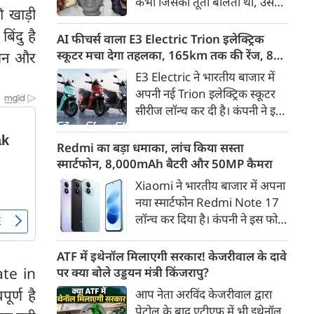
कभी जिसकी तूती बोलती थी, उस
गैरकानूनी जानकारी हटाने की
की खाड़ी
पूर्व सांसद और माफिया अतीक
समयसीमा 36 घंटे से घटाकर 3 घंटे
ंदु है
अहमद के कुनबे पर कानून और
AI फीचर्स वाला E3 Electric Trion इलेक्ट्रिक
कर दी गई है।
किस्मत की दोहरी मार पड़ रही है।
स्कूटर मचा देगा तहलका, 165km तक की रेंज, 8
तुलन और
जिस झांसी जिले में अप्रैल 2023 में
साल की बैटरी वारंटी, कीमत जानेंगे तो हो जाएंगे
E3 Electric ने भारतीय बाजार में
अतीक के एनकाउंटर में मारे गए बेटे
हैरान
अपनी नई Trion इलेक्ट्रिक स्कूटर
असद की सांसें थमी थीं, उसी झांसी में
सीरीज लॉन्च कर दी है। कंपनी ने इसे
अब उसके छोटे बेटे अबान की भीषण
तीन वेरिएंट C1, C1x और C2 में
सड़क दुर्घटना में जान चली गई है।
पेश किया है। Trion की शुरुआती
Redmi का बड़ा धमाका, लांच किया सस्ता
कीमत 99,999 रुपए (एक्स-शोरूम,
स्मार्टफोन, 8,000mAh बैटरी और 50MP कैमरा
बेंगलुरु) रखी गई है। फिलहाल इसकी
Xiaomi ने भारतीय बाजार में अपना
बुकिंग बेंगलुरु के ग्राहकों के लिए
नया स्मार्टफोन Redmi Note 17
कंपनी की आधिकारिक वेबसाइट के
लॉन्च कर दिया है। कंपनी ने इस फोन
जरिए शुरू की गई है। आने वाले समय
को TrueColour AMOLED
में इसे दूसरे शहरों में भी उपलब्ध
डिस्प्ले, 8,000mAh की बड़ी बैटरी
ATF में इथेनॉल मिलाएगी सरकार! केजरीवाल के दावे
कराया जाएगा।
और Qualcomm Snapdragon
ate in
पर क्या बोले उड्डयन मंत्री किंजरापु?
चिपसेट के साथ पेश किया है। फोन में
र्ण है
आप नेता अरविंद केजरीवाल द्वारा
50MP का मेन कैमरा दिया गया है।
पेट्रोल के बाद एटीएफ में भी इथेनॉल