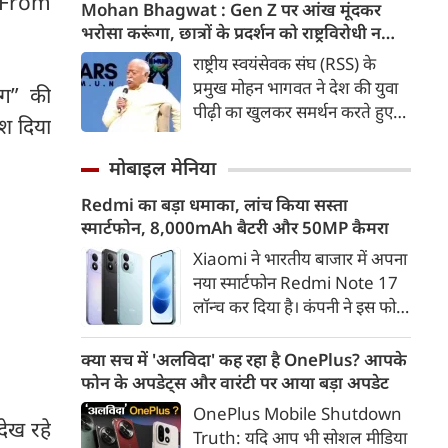
k From
कड़ी में अब ताजनगरी में यमुना नदी
Mohan Bhagwat : Gen Z पर आंख मूंदकर
के किनारों को खूबसूरत, प्रदूषण मुक्त
भरोसा करूंगा, छात्रों के प्रदर्शन को राष्ट्रविरोधी न
और उपयोगी बनाने की बड़ी तैयारी
बताएं, RSS प्रमुख मोहन भागवत का बड़ा बयान, चीन
राष्ट्रीय स्वयंसेवक संघ (RSS) के
शुरू हो गई है। आगरा के झलकारी
और पाकिस्तान को लेकर क्या कहा
प्रमुख मोहन भागवत ने देश की युवा
ोग” की
बाई चौराहे से लेकर वेदांत मंदिर के
पीढ़ी का खुलकर समर्थन करते हुए
ेश दिया
पास यमुना किनारे (यमुना बैंक साइड)
कहा कि वह Gen Z पर आंख
एक नए और भव्य पार्क का विकास
मूंदकर भरोसा करेंगे। उन्होंने कहा कि
मोबाइल मेनिया
किया जा रहा है।
विरोध-प्रदर्शन में शामिल होने वाले
Redmi का बड़ा धमाका, लांच किया सस्ता
छात्रों को राष्ट्रविरोधी नहीं कहा जाना
स्मार्टफोन, 8,000mAh बैटरी और 50MP कैमरा
चाहिए। युवाओं की बात को दबाने के
बजाय उनके साथ संवाद के जरिए
Xiaomi ने भारतीय बाजार में अपना
उनकी चिंताओं को समझने की
नया स्मार्टफोन Redmi Note 17
जरूरत है।
लॉन्च कर दिया है। कंपनी ने इस फोन
को TrueColour AMOLED
डिस्प्ले, 8,000mAh की बड़ी बैटरी
क्या सच में 'अलविदा' कह रहा है OnePlus? आपके
और Qualcomm Snapdragon
फोन के अपडेट्स और वारंटी पर आया बड़ा अपडेट
चिपसेट के साथ पेश किया है। फोन में
OnePlus Mobile Shutdown
50MP का मेन कैमरा दिया गया है।
ेख रहे
Truth: यदि आप भी सोशल मीडिया