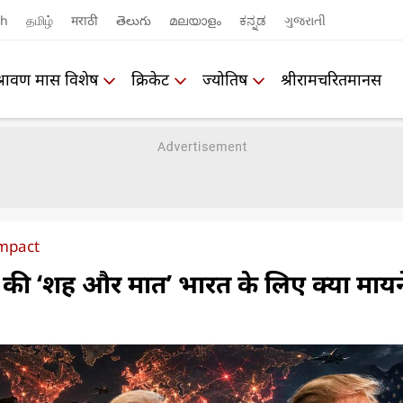
sh
தமிழ்
मराठी
తెలుగు
മലയാളം
ಕನ್ನಡ
ગુજરાતી
श्रावण मास विशेष
क्रिकेट
ज्योतिष
श्रीरामचरितमानस
impact
ा की ‘शह और मात’ भारत के लिए क्या मायन