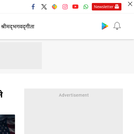
Newsletter
श्रीमद्‍भगवद्‍गीता
े