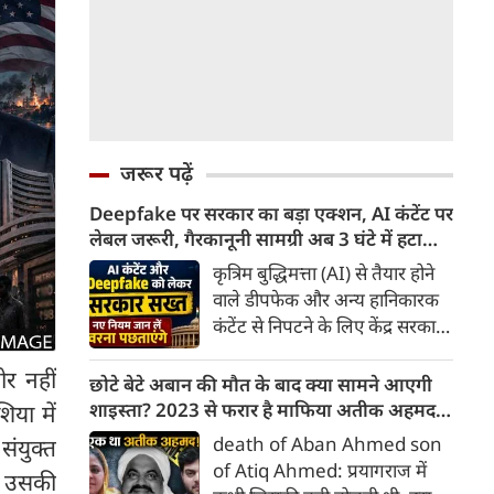
जरूर पढ़ें
Deepfake पर सरकार का बड़ा एक्शन, AI कंटेंट पर
लेबल जरूरी, गैरकानूनी सामग्री अब 3 घंटे में हटानी
होगी, नए नियम जान लें वरना पछताएंगे
कृत्रिम बुद्धिमत्ता (AI) से तैयार होने
वाले डीपफेक और अन्य हानिकारक
कंटेंट से निपटने के लिए केंद्र सरकार
ने नियामक व्यवस्था को और सख्त
र नहीं
किया है। सरकार ने AI से तैयार कंटेंट
छोटे बेटे अबान की मौत के बाद क्या सामने आएगी
पर स्पष्ट लेबल और पहचान योग्य
शाइस्ता? 2023 से फरार है माफिया अतीक अहमद
िया में
मेटाडेटा उपलब्ध कराना अनिवार्य
की पत्नी
death of Aban Ahmed son
ंयुक्त
किया है। साथ ही, सरकारी या
of Atiq Ahmed: प्रयागराज में
ी उसकी
न्यायालय के आदेश के आधार पर