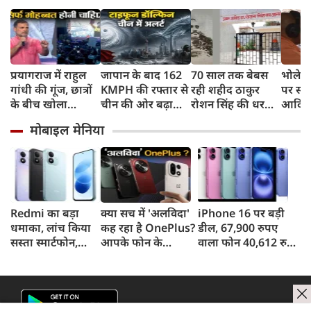
प्रयागराज में राहुल
जापान के बाद 162
70 साल तक बेबस
भोलेना
गांधी की गूंज, छात्रों
KMPH की रफ्तार से
रही शहीद ठाकुर
पर सी
के बीच खोला
चीन की ओर बढ़ा
रोशन सिंह की धरती,
आदित्य
रोजगार के '5 बंद
टाइफून डॉल्फिन, चीन
फिर CM योगी ने
पुष्पवर्
मोबाइल मेनिया
दरवाजों' का सच
में अलर्ट, बंदरगाह,
मिटा दिया तीन
स्कूल बंद, उड़ानें रद्द
पीढ़ियों का दर्द
Redmi का बड़ा
क्या सच में 'अलविदा'
iPhone 16 पर बड़ी
धमाका, लांच किया
कह रहा है OnePlus?
डील, 67,900 रुपए
सस्ता स्मार्टफोन,
आपके फोन के
वाला फोन 40,612 रुपए
8,000mAh बैटरी
अपडेट्स और वारंटी पर
में खरीदने का मौका, ऐसे
और 50MP कैमरा
आया बड़ा अपडेट
मिलेगा डिस्काउंट