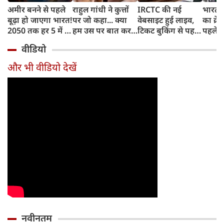
अमीर बनने से पहले
राहुल गांधी ने कुत्तों
IRCTC की नई
भारत म
बूढ़ा हो जाएगा भारत!
पर जो कहा... क्या
वेबसाइट हुई लाइव,
का क्रे
2050 तक हर 5 में 1
हम उस पर बात कर
टिकट बुकिंग से पहले
पहले जा
भारतीय होगा 60
सकते हैं?
करना होगा ये जरूरी
वाहनों 
वीडियो
साल से ज्यादा उम्र का
काम, जानें पूरा
और इन
तरीका
और भी वीडियो देखें
नवीनतम