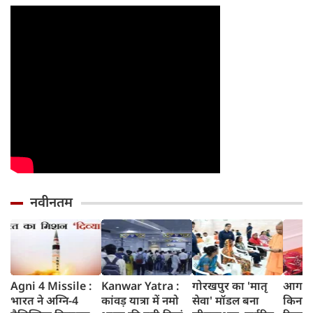
वरना पछताएंगे
तो हो जाएंगे हैरान
नवीनतम
Agni 4 Missile :
Kanwar Yatra :
गोरखपुर का 'मातृ
आगरा म
भारत ने अग्नि-4
कांवड़ यात्रा में नमो
सेवा' मॉडल बना
किनारे