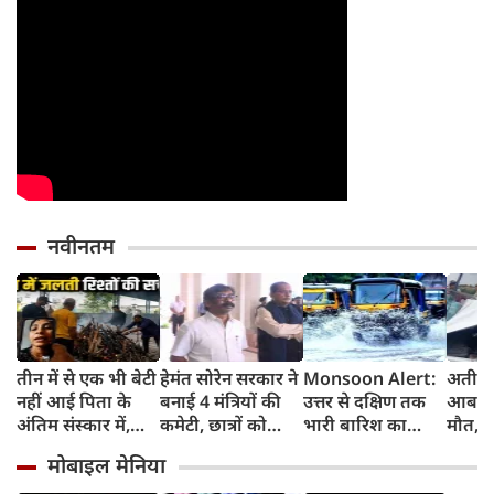
नवीनतम
तीन में से एक भी बेटी
हेमंत सोरेन सरकार ने
Monsoon Alert:
अतीक 
नहीं आई पिता के
बनाई 4 मंत्रियों की
उत्तर से दक्षिण तक
आबान
अंतिम संस्‍कार में,
कमेटी, छात्रों को
भारी बारिश का
मौत, झा
5100 देकर कहा,
बातचीत का न्योता
अलर्ट, पहाड़ों में
बंद बड
मोबाइल मेनिया
जला दो, चिता में
भूस्खलन और मैदानी
अहमद 