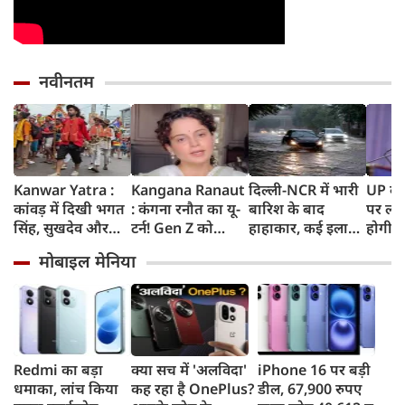
नवीनतम
Kanwar Yatra :
Kangana Ranaut
दिल्ली-NCR में भारी
UP के क
कांवड़ में दिखी भगत
: कंगना रनौत का यू-
बारिश के बाद
पर लगे
सिंह, सुखदेव और
टर्न! Gen Z को
हाहाकार, कई इलाकों
होगी न
राजगुरु की
बताया भारत की
में जलभराव, घंटों
शपथ; 
मोबाइल मेनिया
अमरगाथा,
'सबसे बड़ी ताकत',
जाम में फंसे लोग,
मीटर दा
शिवभक्तों ने अनोखे
कुछ दिन पहले
सड़कों पर भरा कमर
पर सख्
अंदाज में दी
प्रदर्शनकारियों को
तक पानी
श्रद्धांजलि
कहा था 'जेनरेशन
गटर'
Redmi का बड़ा
क्या सच में 'अलविदा'
iPhone 16 पर बड़ी
धमाका, लांच किया
कह रहा है OnePlus?
डील, 67,900 रुपए