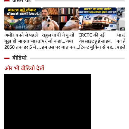
जरूर पढ़ें
अमीर बनने से पहले
राहुल गांधी ने कुत्तों
IRCTC की नई
भारत म
बूढ़ा हो जाएगा भारत!
पर जो कहा... क्या
वेबसाइट हुई लाइव,
का क्रे
2050 तक हर 5 में 1
हम उस पर बात कर
टिकट बुकिंग से पहले
पहले जा
भारतीय होगा 60
सकते हैं?
करना होगा ये जरूरी
वाहनों 
वीडियो
साल से ज्यादा उम्र का
काम, जानें पूरा
और इन
तरीका
और भी वीडियो देखें