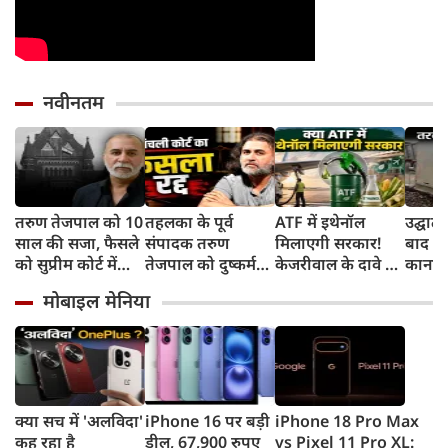
नवीनतम
तरुण तेजपाल को 10
तहलका के पूर्व
ATF में इथेनॉल
उद्घाट
साल की सजा, फैसले
संपादक तरुण
मिलाएगी सरकार!
बाद ध
को सुप्रीम कोर्ट में
तेजपाल को दुष्कर्म
केजरीवाल के दावे पर
कानपुर 
करेंगे चैलेंज
मामले में 10 साल की
क्या बोले उड्डयन मंत्री
पंखे स
मोबाइल मेनिया
सजा, जानिए क्या है
किंजरापु?
सड़क,
पूरा मामला
तंज
क्या सच में 'अलविदा'
iPhone 16 पर बड़ी
iPhone 18 Pro Max
कह रहा है
डील, 67,900 रुपए
vs Pixel 11 Pro XL: