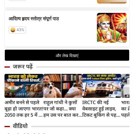
जरूर पढ़ें
अमीर बनने से पहले
राहुल गांधी ने कुत्तों
IRCTC की नई
भारत म
बूढ़ा हो जाएगा भारत!
पर जो कहा... क्या
वेबसाइट हुई लाइव,
का क्रे
2050 तक हर 5 में 1
हम उस पर बात कर
टिकट बुकिंग से पहले
पहले जा
भारतीय होगा 60
सकते हैं?
करना होगा ये जरूरी
वाहनों 
वीडियो
साल से ज्यादा उम्र का
काम, जानें पूरा
और इन
तरीका