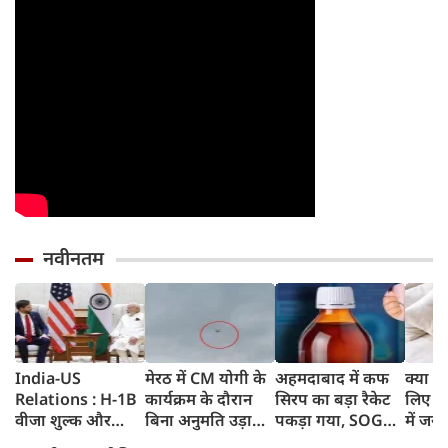
नवीनतम
India-US
मेरठ में CM योगी के
अहमदाबाद में कफ
क्या स्
Relations : H-1B
कार्यक्रम के दौरान
सिरप का बड़ा रैकेट
लिए 8 
वीजा शुल्क और
बिना अनुमति उड़ाया
पकड़ा गया, SOG
में जरू
इमिग्रेशन नीति के
ड्रोन, पुलिस ने युवक
क्राइम ब्रांच ने 60