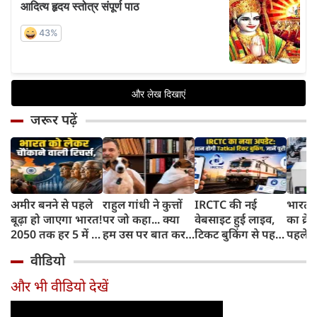
जरूर पढ़ें
अमीर बनने से पहले
राहुल गांधी ने कुत्तों
IRCTC की नई
भारत म
बूढ़ा हो जाएगा भारत!
पर जो कहा... क्या
वेबसाइट हुई लाइव,
का क्रे
2050 तक हर 5 में 1
हम उस पर बात कर
टिकट बुकिंग से पहले
पहले जा
भारतीय होगा 60
सकते हैं?
करना होगा ये जरूरी
वाहनों 
वीडियो
साल से ज्यादा उम्र का
काम, जानें पूरा
और इन
तरीका
और भी वीडियो देखें