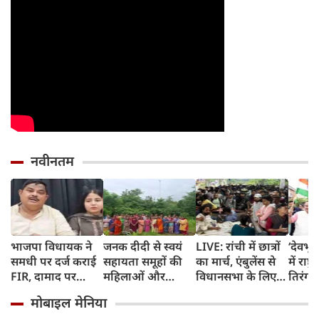
नवीनतम
भाजपा विधायक ने
जनक दीदी से स्वयं
LIVE: रांची में छात्रों
‘देवभ
समधी पर दर्ज कराई
सहायता समूहों की
का मार्च, एंबुलेंस से
में राष्
FIR, दामाद पर
महिलाओं और
विधानसभा के लिए
तिरंगा य
लगाया 25 से ज्यादा
किशोरियों ने सीखे
निकले देवेंद्र महतो
CM धा
मोबाइल मेनिया
शादी करने का आरोप
सतत आजीविका एवं