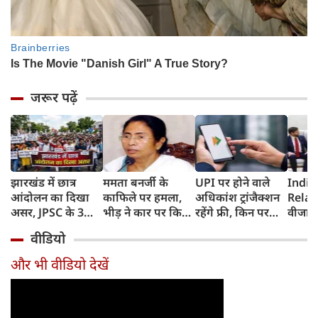
जरूर पढ़ें
झारखंड में छात्र
ममता बनर्जी के
UPI पर होने वाले
India
आंदोलन का दिखा
काफिले पर हमला,
अधिकांश ट्रांजैक्शन
Relat
असर, JPSC के 3
भीड़ ने कार पर किया
रहेंगे फ्री, किन पर
वीजा 
सदस्‍यों ने दिया
पथराव, भाजपा और
लगेगा टैक्स, सरकार
इमिग्रे
वीडियो
इस्‍तीफा, प्रदर्शन को
पुलिस पर लगा यह
ने दिया बड़ा अपडेट
अलावा
लेकर क्या बोले CM
आरोप
अमेरिक
और भी वीडियो देखें
हेमंत सोरेन?
जेडी वें
की चर्च