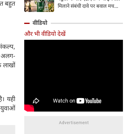
इसके अलावा Redmi Note 17 में
ुत बहुत
मिलाने संबंधी दावे पर बवाल मच
Corning Gorilla Glass 7i
गया। मोदी सरकार में मंत्री राम मोहन
प्रोटेक्शन, IP65 रेटिंग और मजबूत
नायडू किंजरापु ने इसका खंडन करते
वीडियो
चेसिस जैसे फीचर्स मिलते हैं।
हुए कहा कि सरकार की एटीएफ में
और भी वीडियो देखें
इथेनॉल मिलाने की कोई योजना नहीं
है।
संकल्प,
श अलग-
े लाखों
है। यही
 युवाओं