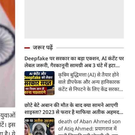
जरूर पढ़ें
Deepfake पर सरकार का बड़ा एक्शन, AI कंटेंट पर
लेबल जरूरी, गैरकानूनी सामग्री अब 3 घंटे में हटानी
होगी, नए नियम जान लें वरना पछताएंगे
कृत्रिम बुद्धिमत्ता (AI) से तैयार होने
वाले डीपफेक और अन्य हानिकारक
कंटेंट से निपटने के लिए केंद्र सरकार
ने नियामक व्यवस्था को और सख्त
किया है। सरकार ने AI से तैयार कंटेंट
छोटे बेटे अबान की मौत के बाद क्या सामने आएगी
पर स्पष्ट लेबल और पहचान योग्य
शाइस्ता? 2023 से फरार है माफिया अतीक अहमद
 युवाओं
मेटाडेटा उपलब्ध कराना अनिवार्य
की पत्नी
death of Aban Ahmed son
ंटें। इस
किया है। साथ ही, सरकारी या
of Atiq Ahmed: प्रयागराज में
न्यायालय के आदेश के आधार पर
 है। ये