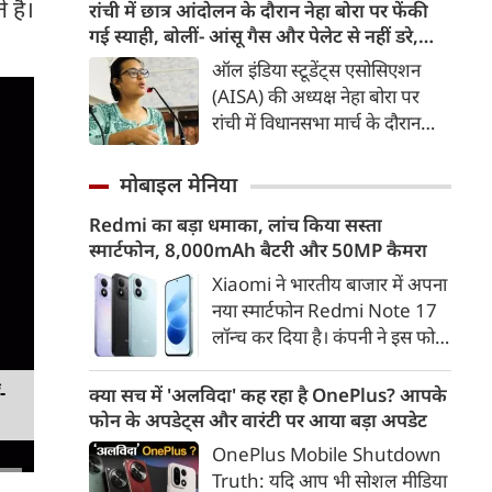
ऊर्जा सुरक्षा, आर्थिक विकास और
हैं।
रांची में छात्र आंदोलन के दौरान नेहा बोरा पर फेंकी
टिकाऊ परिवहन व्यवस्था का अहम
गई स्याही, बोलीं- आंसू गैस और पेलेट से नहीं डरे,
हिस्सा बनती जा रही है। 2016 के
इससे भी नहीं डरेंगे
ऑल इंडिया स्टूडेंट्स एसोसिएशन
बाद से भारत में इलेक्ट्रिक वाहनों की
(AISA) की अध्यक्ष नेहा बोरा पर
बिक्री में करीब 46 गुना बढ़ोतरी हुई
रांची में विधानसभा मार्च के दौरान
है। वहीं, EV से जुड़े निर्यात का मूल्य
स्याही फेंकी गई। उन्होंने कहा कि 20
2020 में 12 लाख अमेरिकी डॉलर से
जुलाई को हम पर आंसू गैस के गोले
मोबाइल मेनिया
बढ़कर 2024 में 8.4 करोड़
छोड़े गए, पेलेट गन का इस्तेमाल
अमेरिकी डॉलर हो गया।
Redmi का बड़ा धमाका, लांच किया सस्ता
किया गया; जब हम तब नहीं डरे, तो
स्मार्टफोन, 8,000mAh बैटरी और 50MP कैमरा
यह मामूली स्याही हमारा क्या बिगाड़
लेगी?
Xiaomi ने भारतीय बाजार में अपना
नया स्मार्टफोन Redmi Note 17
लॉन्च कर दिया है। कंपनी ने इस फोन
को TrueColour AMOLED
डिस्प्ले, 8,000mAh की बड़ी बैटरी
-
क्या सच में 'अलविदा' कह रहा है OnePlus? आपके
और Qualcomm Snapdragon
फोन के अपडेट्स और वारंटी पर आया बड़ा अपडेट
चिपसेट के साथ पेश किया है। फोन में
OnePlus Mobile Shutdown
50MP का मेन कैमरा दिया गया है।
Truth: यदि आप भी सोशल मीडिया