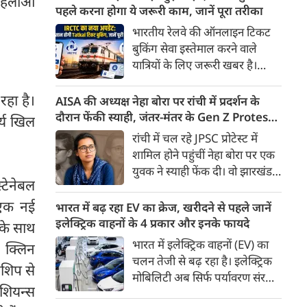
महिलाओं
के तहत मिलने वाली बेहद कम पेंशन
पहले करना होगा ये जरूरी काम, जानें पूरा तरीका
से नाराज देश के सेवानिवृत्त कर्मचारी
भारतीय रेलवे की ऑनलाइन टिकट
अब आर-पार की लड़ाई के मूड में हैं।
बुकिंग सेवा इस्तेमाल करने वाले
यात्रियों के लिए जरूरी खबर है।
IRCTC ने अपनी नई टिकट बुकिंग
वेबसाइट का बीटा वर्जन लॉन्च कर
रहा है।
AISA की अध्यक्ष नेहा बोरा पर रांची में प्रदर्शन के
दिया है। करीब 24 साल पुराने
दौरान फेंकी स्याही, जंतर-मंतर के Gen Z Protest
थ्य खिल
इंटरफेस के बाद वेबसाइट को नए
से आई थी चर्चा में
रांची में चल रहे JPSC प्रोटेस्ट में
डिजाइन और कई नए फीचर्स के साथ
शामिल होने पहुंचीं नेहा बोरा पर एक
अपडेट किया गया है।
युवक ने स्याही फेंक दी। वो झारखंड में
टेनेबल
चल रहे प्रदर्शन को समर्थन देने पहुंची
थी। घटना के बाद नेहा बोरा ने कहा
प एक नई
भारत में बढ़ रहा EV का क्रेज, खरीदने से पहले जानें
कि इसका पता लगाना जरूरी है कि ये
इलेक्ट्रिक वाहनों के 4 प्रकार और इनके फायदे
 के साथ
कौन सी ताकतें हैं।
भारत में इलेक्ट्रिक वाहनों (EV) का
ो क्लिन
चलन तेजी से बढ़ रहा है। इलेक्ट्रिक
नरशिप से
मोबिलिटी अब सिर्फ पर्यावरण संरक्षण
िशियन्स
तक सीमित नहीं है, बल्कि यह देश की