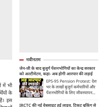
नवीनतम
जेन-जी के बाद बुजुर्ग पेंशनभोगियों का केन्द्र सरकार
को अल्टीमेटम, कहा- अब होगी आरपार की लड़ाई
EPS-95 Pension Protest: देश
 में भी
भर के लाखों बुजुर्ग कर्मचारियों और
थियों के
पेंशनभोगियों के लिए जीवनयापन
करना लगातार मुश्किल होता जा रहा
 है। इस
है। एम्प्लॉइज पेंशन स्कीम (EPS-95)
IRCTC की नई वेबसाइट हुई लाइव, टिकट बुकिंग से