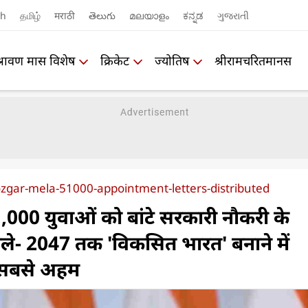
sh
தமிழ்
मराठी
తెలుగు
മലയാളം
ಕನ್ನಡ
ગુજરાતી
श्रावण मास विशेष
क्रिकेट
ज्योतिष
श्रीरामचरितमानस
ozgar-mela-51000-appointment-letters-distributed
000 युवाओं को बांटे सरकारी नौकरी के
ोले- 2047 तक 'विकसित भारत' बनाने में
सबसे अहम