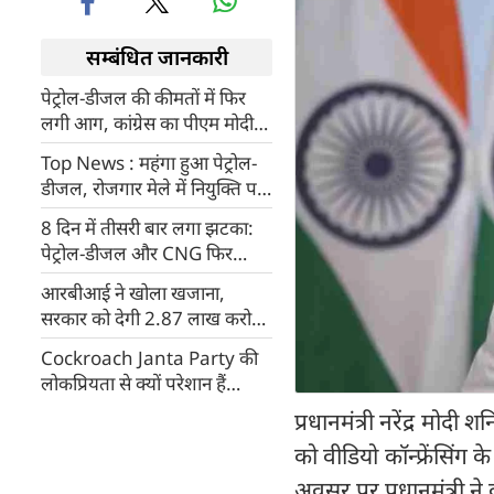
सम्बंधित जानकारी
पेट्रोल-डीजल की कीमतों में फिर
लगी आग, कांग्रेस का पीएम मोदी
पर तंज- 'कब तक पूंजीपतियों का
Top News : महंगा हुआ पेट्रोल-
फायदा कराते रहोगे?'
डीजल, रोजगार मेले में नियुक्ति पत्र
बांटेंगे पीएम मोदी, तुलसी गबार्ड का
8 दिन में तीसरी बार लगा झटका:
इस्तीफा
पेट्रोल-डीजल और CNG फिर
महंगे, जानें आपके शहर में क्या हैं
आरबीआई ने खोला खजाना,
नए दाम
सरकार को देगी 2.87 लाख करोड़
लाभांश, क्‍या आम आदमी को
Cockroach Janta Party की
मिलेगी राहत?
लोकप्रियता से क्यों परेशान हैं
अभिजीत दिपके के माता-पिता, डर
प्रधानमंत्री नरेंद्र मो
के साथ उड़ी हुई है नींद
को वीडियो कॉन्फ्रेंसिंग क
अवसर पर प्रधानमंत्री न