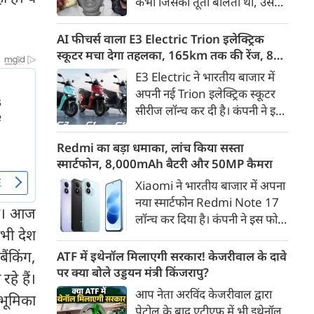
कभी जिसकी तूती बोलती थी, उस
गैरकानूनी जानकारी हटाने की
पूर्व सांसद और माफिया अतीक
समयसीमा 36 घंटे से घटाकर 3 घंटे
अहमद के कुनबे पर कानून और
AI फीचर्स वाला E3 Electric Trion इलेक्ट्रिक
कर दी गई है।
किस्मत की दोहरी मार पड़ रही है।
स्कूटर मचा देगा तहलका, 165km तक की रेंज, 8
जिस झांसी जिले में अप्रैल 2023 में
साल की बैटरी वारंटी, कीमत जानेंगे तो हो जाएंगे
E3 Electric ने भारतीय बाजार में
अतीक के एनकाउंटर में मारे गए बेटे
हैरान
अपनी नई Trion इलेक्ट्रिक स्कूटर
असद की सांसें थमी थीं, उसी झांसी में
सीरीज लॉन्च कर दी है। कंपनी ने इसे
अब उसके छोटे बेटे अबान की भीषण
तीन वेरिएंट C1, C1x और C2 में
सड़क दुर्घटना में जान चली गई है।
पेश किया है। Trion की शुरुआती
Redmi का बड़ा धमाका, लांच किया सस्ता
कीमत 99,999 रुपए (एक्स-शोरूम,
स्मार्टफोन, 8,000mAh बैटरी और 50MP कैमरा
बेंगलुरु) रखी गई है। फिलहाल इसकी
Xiaomi ने भारतीय बाजार में अपना
बुकिंग बेंगलुरु के ग्राहकों के लिए
नया स्मार्टफोन Redmi Note 17
कंपनी की आधिकारिक वेबसाइट के
 है। आज
लॉन्च कर दिया है। कंपनी ने इस फोन
जरिए शुरू की गई है। आने वाले समय
भी देश
को TrueColour AMOLED
में इसे दूसरे शहरों में भी उपलब्ध
डिस्प्ले, 8,000mAh की बड़ी बैटरी
ैंकिंग,
ATF में इथेनॉल मिलाएगी सरकार! केजरीवाल के दावे
कराया जाएगा।
और Qualcomm Snapdragon
पर क्या बोले उड्डयन मंत्री किंजरापु?
हे हैं।
चिपसेट के साथ पेश किया है। फोन में
आप नेता अरविंद केजरीवाल द्वारा
 भूमिका
50MP का मेन कैमरा दिया गया है।
पेट्रोल के बाद एटीएफ में भी इथेनॉल