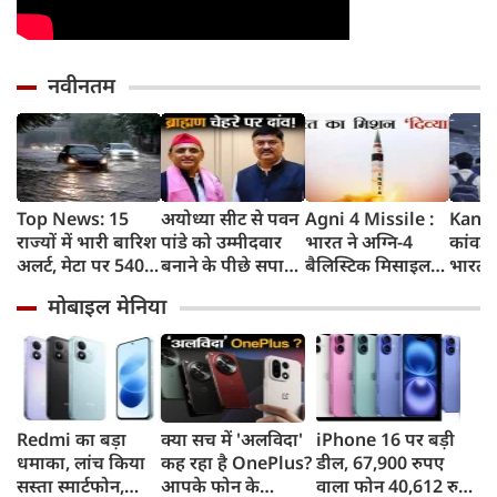
नवीनतम
Top News: 15
अयोध्या सीट से पवन
Agni 4 Missile :
Kanwa
राज्यों में भारी बारिश
पांडे को उम्मीदवार
भारत ने अग्नि-4
कांवड़ य
अलर्ट, मेटा पर 5400
बनाने के पीछे सपा
बैलिस्टिक मिसाइल
भारत क
करोड़ का जुर्माना,
की क्या रणनीति है?
का सफल परीक्षण
गाजिय
मोबाइल मेनिया
Gen-Z पर क्या बोले
किया, 4,000 KM
कई स्ट
मोहन भागवत
तक मारक क्षमता
तक बढ़ी
संख्या
Redmi का बड़ा
क्या सच में 'अलविदा'
iPhone 16 पर बड़ी
धमाका, लांच किया
कह रहा है OnePlus?
डील, 67,900 रुपए
सस्ता स्मार्टफोन,
आपके फोन के
वाला फोन 40,612 रुपए