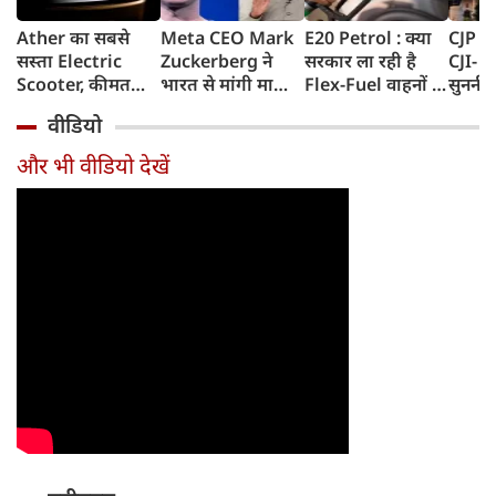
Ather का सबसे
Meta CEO Mark
E20 Petrol : क्या
CJP प्र
सस्ता Electric
Zuckerberg ने
सरकार ला रही है
CJI- य
Scooter, कीमत
भारत से मांगी माफी,
Flex-Fuel वाहनों के
सुननी 
सुनकर रह जाएंगे
5-6 घंटे तक
लिए नई पॉलिसी?
का जवा
वीडियो
हैरान, 120Km
Facebook से हटाया
सरकार ने दिया बड़ा
हो सक
Range के साथ
गया था PM Modi
अपडेट
और भी वीडियो देखें
आएगा Konarc
का वीडियो