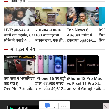
नवीनतम
LIVE: झारखंड में
प्रतापगढ़ में मातम:
Top News 6
BSP क
छात्रों का प्रदर्शन, CM
100 साल पुराना
August: चांद से
विधाय
सोरेन ने बनाई 4
मकान ढहा, एक ही
टकराया SpaceX
सिंह क
सदस्यीय कमेटी
परिवार के 6 लोगों की
Falcon 9, शेख
मोबाइल मेनिया
दर्दनाक मौत
हसीना की घर वापसी
का ऐलान, MP में बस
किराया बढ़ा
क्या सच में 'अलविदा'
iPhone 16 पर बड़ी
iPhone 18 Pro Max
कह रहा है
डील, 67,900 रुपए
vs Pixel 11 Pro XL:
OnePlus? आपके
वाला फोन 40,612
अगस्त में Google और
फोन के अपडेट्स और
रुपए में खरीदने का
सितंबर में Apple की
वारंटी पर आया बड़ा
मौका, ऐसे मिलेगा
टक्कर, जानें कौन होगा
अपडेट
डिस्काउंट
सबसे दमदार?