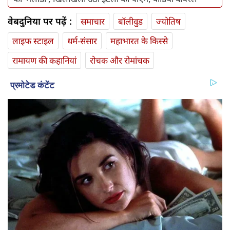
वेबदुनिया पर पढ़ें :
समाचार
बॉलीवुड
ज्योतिष
लाइफ स्‍टाइल
धर्म-संसार
महाभारत के किस्से
रामायण की कहानियां
रोचक और रोमांचक