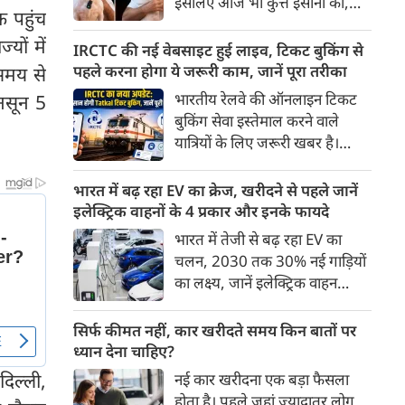
इसलिए आज भी कुत्ते इंसानों को,
पहुंच रहा है।
 पहुंच
इंसानों से बेहतर समझते हैं। जब हम
यों में
भू-राजनीति से लेकर कृत्रिम
IRCTC की नई वेबसाइट हुई लाइव, टिकट बुकिंग से
बुद्धिमत्ता, जलवायु परिवर्तन से लेकर
पहले करना होगा ये जरूरी काम, जानें पूरा तरीका
समय से
क्रिकेट तक हर विषय पर बहस कर
भारतीय रेलवे की ऑनलाइन टिकट
नसून 5
सकते हैं, तो उस जीव पर भी एक
बुकिंग सेवा इस्तेमाल करने वाले
गंभीर चर्चा बनती है जिसने किसी भी
यात्रियों के लिए जरूरी खबर है।
सभ्यता से पहले इंसान का साथ चुना
IRCTC ने अपनी नई टिकट बुकिंग
था। दुर्भाग्य यह है कि आज कुत्तों के
वेबसाइट का बीटा वर्जन लॉन्च कर
भारत में बढ़ रहा EV का क्रेज, खरीदने से पहले जानें
बारे में हमारी राय पशु-चिकित्सकों,
दिया है। करीब 24 साल पुराने
इलेक्ट्रिक वाहनों के 4 प्रकार और इनके फायदे
व्यवहार वैज्ञानिकों या विशेषज्ञों से
इंटरफेस के बाद वेबसाइट को नए
भारत में तेजी से बढ़ रहा EV का
कम... और व्हाट्सऐप यूनिवर्सिटी से
डिजाइन और कई नए फीचर्स के साथ
चलन, 2030 तक 30% नई गाड़ियों
ज़्यादा बनती है।
अपडेट किया गया है।
का लक्ष्य, जानें इलेक्ट्रिक वाहन
कितने प्रकार के होते हैं और क्या है
200 अरब रुपए का मौका
सिर्फ कीमत नहीं, कार खरीदते समय किन बातों पर
ध्यान देना चाहिए?
दिल्ली,
नई कार खरीदना एक बड़ा फैसला
होता है। पहले जहां ज़्यादातर लोग