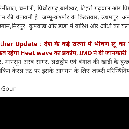
ग, नैनीताल, चमोली, पिथौरागढ़,बागेश्वर, टिहरी गढ़वाल और पि
 की चेतावनी है। जम्मू-कश्मीर के किश्तवार, उधमपुर, अन
डगाम,मिरपुर, कुपवाड़ा और डोडा में बारिश और आंधी का यल
her Update : देश के कई राज्यों में भीषण लू का 
में कब रहेगा Heat wave का प्रकोप, IMD ने दी जानकारी
 मानसून अरब सागर, लक्षद्वीप एवं बंगाल की खाड़ी के कुछ 
लेकिन केरल तट पर इसके आगमन के लिए जरूरी परिस्थितिय
।
n Gour