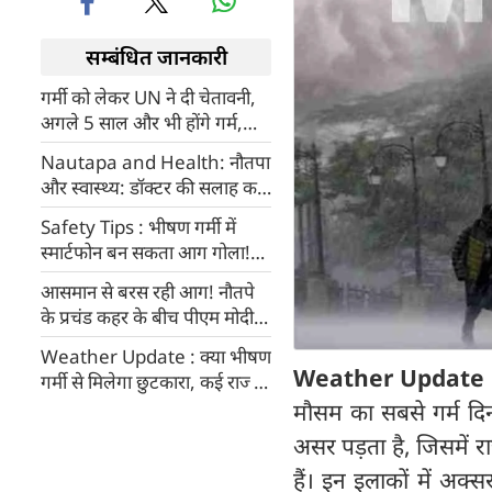
सम्बंधित जानकारी
गर्मी को लेकर UN ने दी चेतावनी,
अगले 5 साल और भी होंगे गर्म,
टूटेंगे तापमान के रिकॉर्ड
Nautapa and Health: नौतपा
और स्वास्थ्य: डॉक्टर की सलाह कब
है जरूरी?
Safety Tips : भीषण गर्मी में
स्मार्टफोन बन सकता आग गोला!
ओवरहीटिंग से बचाने के लिए
आसमान से बरस रही आग! नौतपे
अपनाएं ये आसान टिप्स
के प्रचंड कहर के बीच पीएम मोदी ने
दी बड़ी सलाह
Weather Update : क्‍या भीषण
Weather Update
गर्मी से मिलेगा छुटकारा, कई राज्यों
में बारिश का अलर्ट, कहां अटका
मौसम का सबसे गर्म दिन
मानसून?
असर पड़ता है, जिसमें रा
हैं। इन इलाकों में अक्