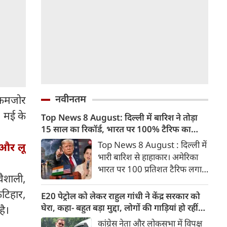
 कमजोर
6 मई के
नवीनतम
Top News 8 August: दिल्ली में बारिश ने तोड़ा
 और लू
15 साल का रिकॉर्ड, भारत पर 100% टैरिफ का
खतरा; Gen Z पर कंगना का यू-टर्न
Top News 8 August : दिल्ली में
ैशाली,
भारी बारिश से हाहाकार। अमेरिका
टिहार,
भारत पर 100 प्रतिशत टैरिफ लगाने
की तैयारी कर रहा है। बीजेपी सांसद
है।
कंगना रनौत ने Gen Z को भारत की
E20 पेट्रोल को लेकर राहुल गांधी ने केंद्र सरकार को