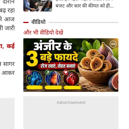
स दौरान
बजट और कार की कीमत को ही
बढ़ रहा
सबसे अहम मानते थे, वहीं आज
 ने आज
खरीदार कई दूसरे पहलुओं पर भी
वीडियो
ध्यान देते हैं। आइए जानते हैं कि कार
नी जारी
और भी वीडियो देखें
खरीदते समय किन बातों पर ध्यान
देना चाहिए।
रा, कई
न सागर
ीब आकर