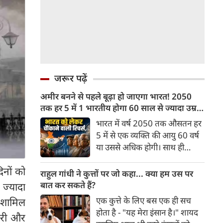
जरूर पढ़ें
अमीर बनने से पहले बूढ़ा हो जाएगा भारत! 2050
तक हर 5 में 1 भारतीय होगा 60 साल से ज्यादा उम्र
का
भारत में वर्ष 2050 तक औसतन हर
5 में से एक व्यक्ति की आयु 60 वर्ष
या उससे अधिक होगी। साथ ही
लगभग 10 में से 7 बुजुर्ग ग्रामीण
िनों को
भारत में रहेंगे। ‘ट्रांसफॉर्म रूरल
राहुल गांधी ने कुत्तों पर जो कहा... क्या हम उस पर
इंडिया’ (टीआरआई) की रिचर्स के
बात कर सकते हैं?
ज्यादा
अनुसार भारत विकसित देशों के
एक कुत्ते के लिए बस एक ही सच
र शामिल
विपरीत समृद्ध बनने से पहले ही वृद्ध
होता है - "यह मेरा इंसान है।" शायद
्तरी और
होती आबादी वाले देश की श्रेणी में