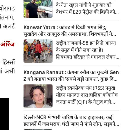
‘सबसे बड़ी ताकत’ बताया है।
घेरा, कहा- बहुत बड़ा मुद्दा, लोगों की गाड़ियां हो रहीं
थौरागढ़
प्रयागराज में युवाओं से बात करेंगे
खराब, BJP ने बताया खराब पटकथा
कांग्रेस नेता और लोकसभा में विपक्ष
ंतनाग,
राहुल गांधी। बुजुर्ग पेंशनभोगियों का
के नेता राहुल गांधी ने शुक्रवार को
केन्द्र सरकार को अल्टीमेटम। 8
ो अलर्ट
देशभर में E20 पेट्रोल की बिक्री को
अगस्त की बड़ी खबरें :
लेकर केंद्र सरकार पर हमला तेज कर
दिया। उन्होंने E20 को ‘बहुत बड़ा
Kanwar Yatra : कांवड़ में दिखी भगत सिंह,
'ऑरेंज
मुद्दा’ बताते हुए आरोप लगाया कि
सुखदेव और राजगुरु की अमरगाथा, शिवभक्तों ने
इसके इस्तेमाल से वाहनों को नुकसान
अनोखे अंदाज में दी श्रद्धांजलि
राष्ट्रीय राजमार्ग-58 इन दिनों आस्था
हिस्सों
हो रहा है और इसका आर्थिक बोझ
के समुद्र में गोते लगा रहा है।
आम उपभोक्ताओं पर पड़ रहा है।
ां अभी
शिवभक्त हरिद्वार से गंगाजल लेकर
अपने-अपने गंतव्य की तरफ बढ़ रहे
है। लाखों शिवभक्तों के बीच रंग-
Kangana Ranaut : कंगना रनौत का यू-टर्न! Gen
बिरंगी और आकर्षक कांवड़ें हर किसी
Z को बताया भारत की 'सबसे बड़ी ताकत', कुछ दिन
का ध्यान बरबस अपनी ओर खींच रही
पहले प्रदर्शनकारियों को कहा था 'जेनरेशन गटर'
राष्ट्रीय स्वयंसेवक संघ (RSS) प्रमुख
हैं। लेकिन ऐसे में जब शिव चौक से
मोहन भागवत द्वारा हालिया कॉकरोच
एक गुजरी कांवड़ ने लोगों के दिलों को
जनता पार्टी (CJP) के नेतृत्व वाले
गहराई तक छू लिया। यह केवल
प्रदर्शनों में Gen Z की भूमिका को
कांवड़ नहीं थी, बल्कि देश की