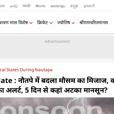
ish
தமிழ்
मराठी
తెలుగు
മലയാളം
ಕನ್ನಡ
ગુજરાતી
श्रावण मास विशेष
क्रिकेट
ज्योतिष
श्रीरामचरितमानस
eral States During Nautapa
e : नौतपे में बदला मौसम का मिजाज, 
िश का अलर्ट, 5 दिन से कहां अटका मानसून?